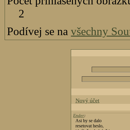
Počet přihlášených obrázk
2
Podívej se na
všechny Sou
Nový účet
Ender
:
Asi by se dalo
resetovat heslo,