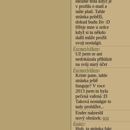
ideálně teda když je
v profilu e-mail a
stále platí. Tahle
stránka poběží,
dokud budu živ :D
Hřeje mne u srdce
když si tu někdo
další může prožít
svoji nostalgii.
FormerlyHere
:
Už jsem se ani
nedokázala přihlásit
na svůj starý účet
FormerlyHere
:
Kriste pane, tahle
stránka ještě
funguje? V roce
2013 jsem tu byla
pečená vařená :D
Taková nostalgie to
tady prohlížet...
Ender nakreslil
nový obrázek:
test
Ender
:
Huh, ta stránka fakt