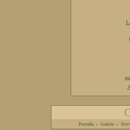
L
s
A
Pravidla
Galerie
Nový