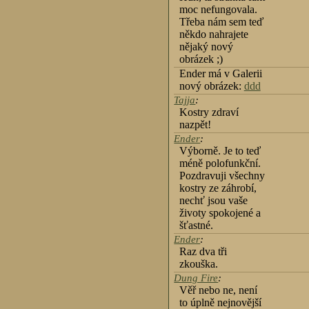
moc nefungovala.
Třeba nám sem teď
někdo nahrajete
nějaký nový
obrázek ;)
Ender má v Galerii
nový obrázek:
ddd
Tajja
:
Kostry zdraví
nazpět!
Ender
:
Výborně. Je to teď
méně polofunkční.
Pozdravuji všechny
kostry ze záhrobí,
nechť jsou vaše
životy spokojené a
šťastné.
Ender
:
Raz dva tři
zkouška.
Dung Fire
:
Věř nebo ne, není
to úplně nejnovější