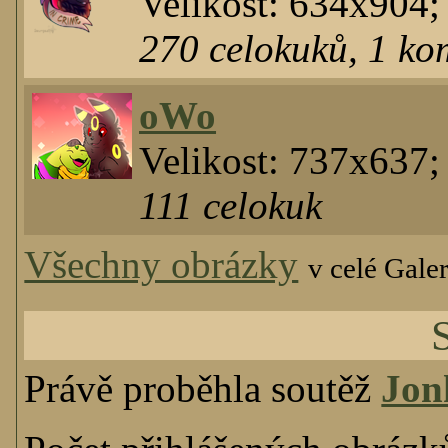
Velikost: 634x904
270
celokuků
,
1
kom
oWo
Velikost: 737x637
111
celokuk
Všechny obrázky
v celé Galer
Právě proběhla soutěž
Jo