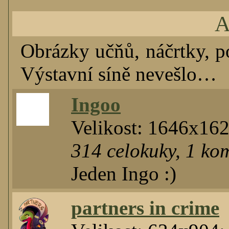
A
Obrázky učňů, náčrtky, po
Výstavní síně nevešlo…
Ingoo
Velikost: 1646x16
314
celokuky
,
1
kom
Jeden Ingo :)
partners in crime