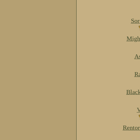
Sor
Migh
As
Ra
Blac
V
Rentor