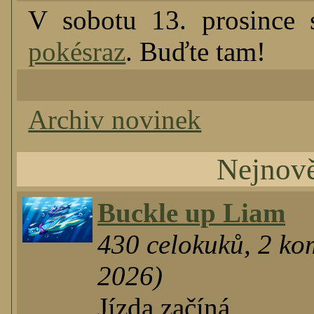
V sobotu 13. prosince
pokésraz
. Buďte tam!
Archiv novinek
Nejnově
Buckle up Liam
430
celokuků
,
2
kom
2026)
Jízda začíná