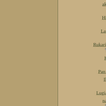
a
H
La
Rukar
Pan
I
Lugi
n