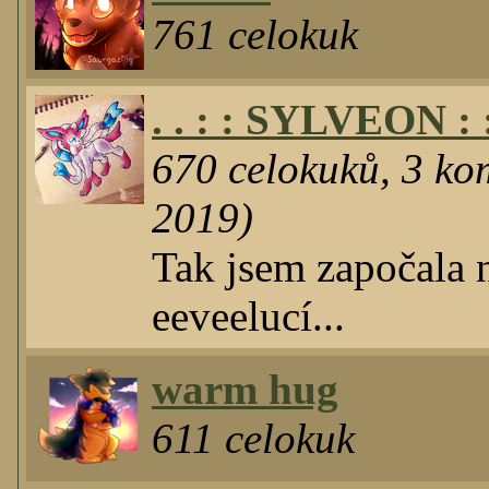
761
celokuk
. . : : SYLVEON : :
670
celokuků
,
3
kom
2019)
Tak jsem započala 
eeveelucí...
warm hug
611
celokuk