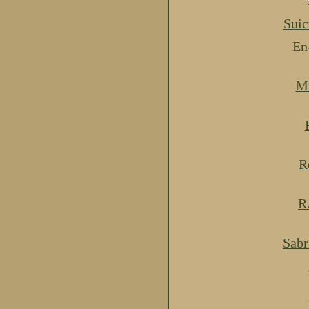
Suic
En
Mi
R
R
Sabr