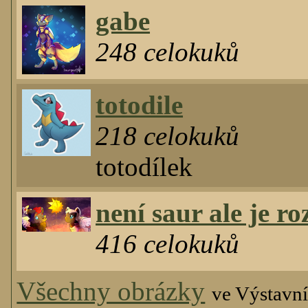
gabe
248
celokuků
totodile
218
celokuků
totodílek
není saur ale je ro
416
celokuků
Všechny obrázky
ve Výstavní