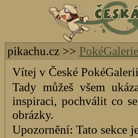
pikachu.cz >>
PokéGaleri
Vítej v České PokéGalerii
Tady můžeš všem ukázat
inspiraci, pochválit co s
obrázky.
Upozornění: Tato sekce j