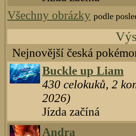
Všechny obrázky
podle posl
Výs
Nejnovější česká pokémo
Buckle up Liam
430
celokuků
,
2
kom
2026)
Jízda začíná
Andra