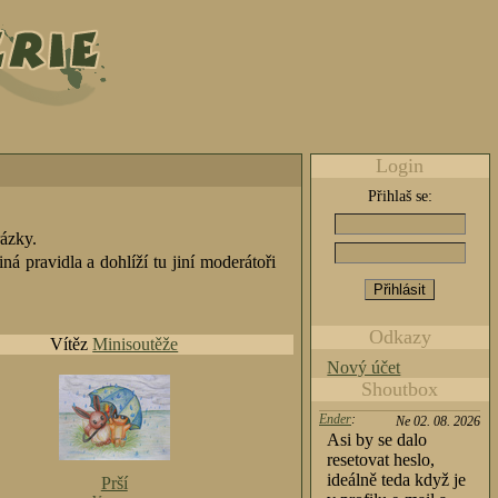
Login
Přihlaš se:
rázky.
jiná pravidla a dohlíží tu jiní moderátoři
Odkazy
Vítěz
Minisoutěže
Nový účet
Shoutbox
Ender
:
Ne 02. 08. 2026
Asi by se dalo
resetovat heslo,
ideálně teda když je
Prší