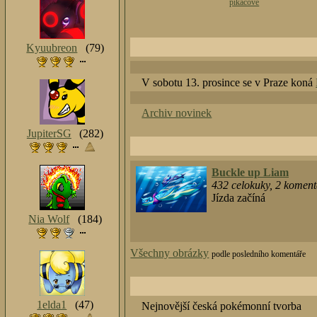
pikačové
Kyuubreon
(79)
V sobotu 13. prosince se v Praze koná
Archiv novinek
JupiterSG
(282)
Buckle up Liam
432
celokuky
,
2
komentá
Jízda začíná
Nia Wolf
(184)
Všechny obrázky
podle posledního komentáře
1elda1
(47)
Nejnovější česká pokémonní tvorba