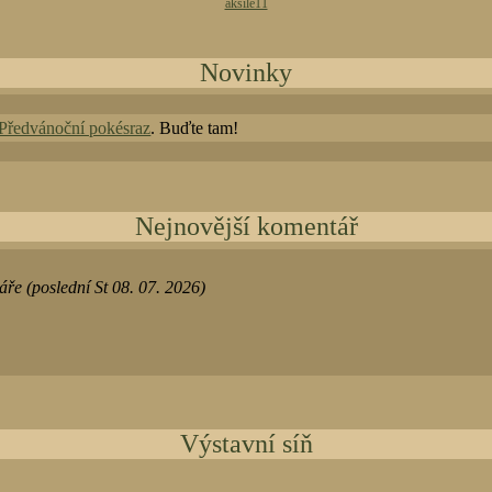
aksile11
Novinky
Předvánoční pokésraz
. Buďte tam!
Nejnovější komentář
ře (poslední St 08. 07. 2026)
Výstavní síň