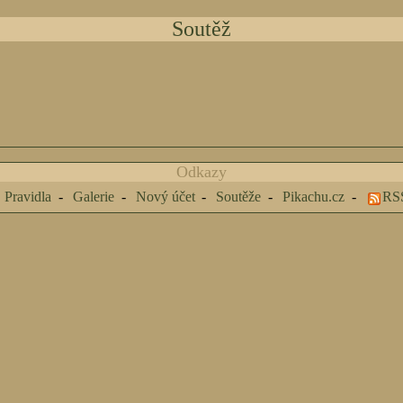
Soutěž
Odkazy
Pravidla
Galerie
Nový účet
Soutěže
Pikachu.cz
RS