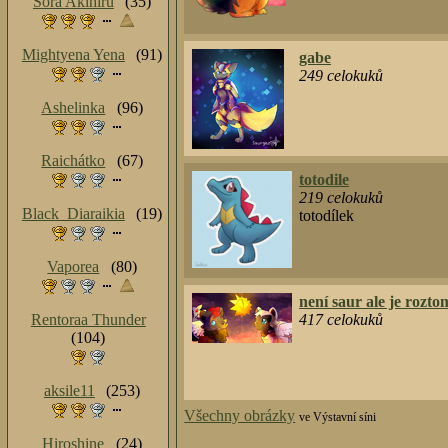
Sora Akihiru
(35)
Mightyena Yena
(91)
gabe
249
celokuků
Ashelinka
(96)
Raichátko
(67)
totodile
219
celokuků
Black_Diaraikia
(19)
totodílek
Vaporea
(80)
není saur ale je rozto
417
celokuků
Rentoraa Thunder
(104)
aksile11
(253)
Všechny obrázky
ve Výstavní síni
Hiroshine
(24)