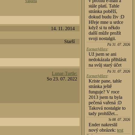
v profilu e-mail a
Vaporea
stále platí. Tahle
stránka poběží,
dokud budu živ :D
Hřeje mne u srdce
když si tu někdo
14. 11. 2014
další může prožít
svoji nostalgii.
Starší
Pá 31. 07. 2026
FormerlyHere
:
Už jsem se ani
nedokázala přihlásit
na svůj starý účet
Pá 31. 07. 2026
Lunar-Turtle:
FormerlyHere
:
So 23. 07. 2022
Kriste pane, tahle
stránka ještě
funguje? V roce
2013 jsem tu byla
pečená vařená :D
Taková nostalgie to
tady prohlížet...
St 08. 07. 2026
Ender nakreslil
nový obrázek:
test