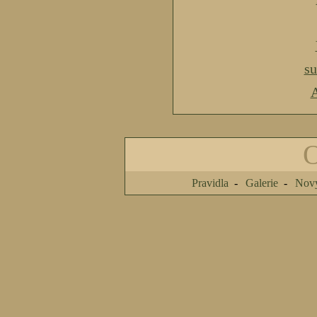
s
A
Pravidla
Galerie
Nový