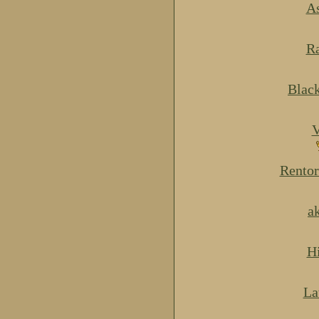
As
Ra
Blac
V
Rentor
a
H
La