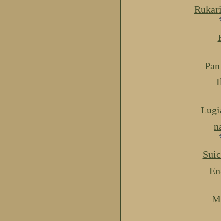
Rukar
Pan
I
Lugi
n
Suic
En
Mi