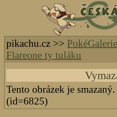
pikachu.cz >>
PokéGaleri
Flareone ty tuláku
Vymaz
Tento obrázek je smazaný.
(id=6825)