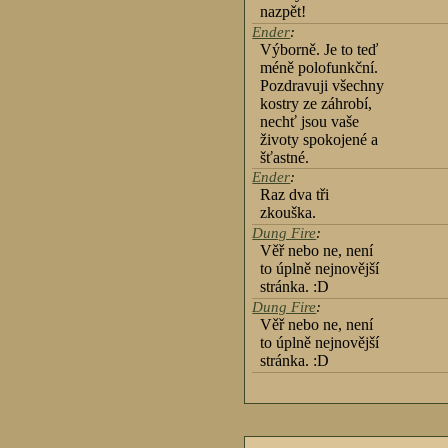
nazpět!
Ender
:
Výborně. Je to teď
méně polofunkční.
Pozdravuji všechny
kostry ze záhrobí,
nechť jsou vaše
životy spokojené a
šťastné.
Ender
:
Raz dva tři
zkouška.
Dung Fire
:
Věř nebo ne, není
to úplně nejnovější
stránka. :D
Dung Fire
:
Věř nebo ne, není
to úplně nejnovější
stránka. :D