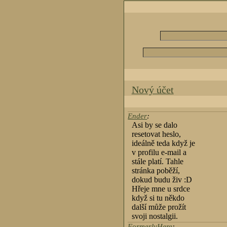
Nový účet
Ender
:
Asi by se dalo
resetovat heslo,
ideálně teda když je
v profilu e-mail a
stále platí. Tahle
stránka poběží,
dokud budu živ :D
Hřeje mne u srdce
když si tu někdo
další může prožít
svoji nostalgii.
FormerlyHere
: