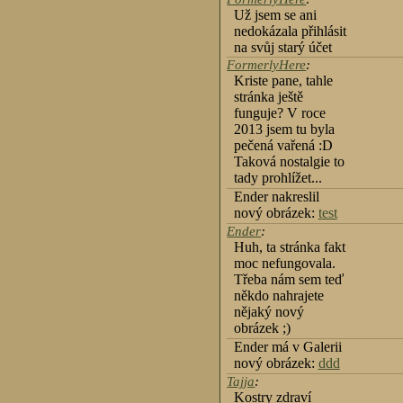
Už jsem se ani
nedokázala přihlásit
na svůj starý účet
FormerlyHere
:
Kriste pane, tahle
stránka ještě
funguje? V roce
2013 jsem tu byla
pečená vařená :D
Taková nostalgie to
tady prohlížet...
Ender nakreslil
nový obrázek:
test
Ender
:
Huh, ta stránka fakt
moc nefungovala.
Třeba nám sem teď
někdo nahrajete
nějaký nový
obrázek ;)
Ender má v Galerii
nový obrázek:
ddd
Tajja
:
Kostry zdraví