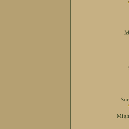
M
Sor
Migh