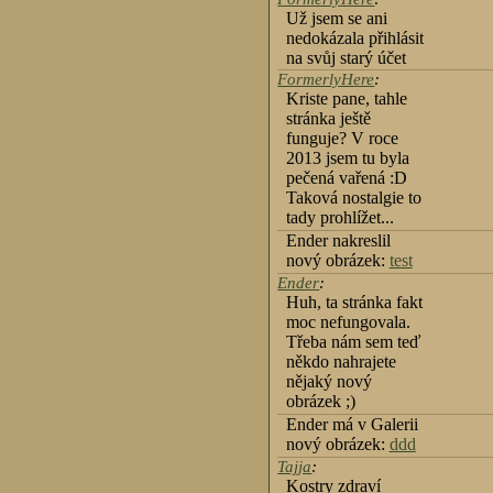
Už jsem se ani
nedokázala přihlásit
na svůj starý účet
FormerlyHere
:
Kriste pane, tahle
stránka ještě
funguje? V roce
2013 jsem tu byla
pečená vařená :D
Taková nostalgie to
tady prohlížet...
Ender nakreslil
nový obrázek:
test
Ender
:
Huh, ta stránka fakt
moc nefungovala.
Třeba nám sem teď
někdo nahrajete
nějaký nový
obrázek ;)
Ender má v Galerii
nový obrázek:
ddd
Tajja
:
Kostry zdraví