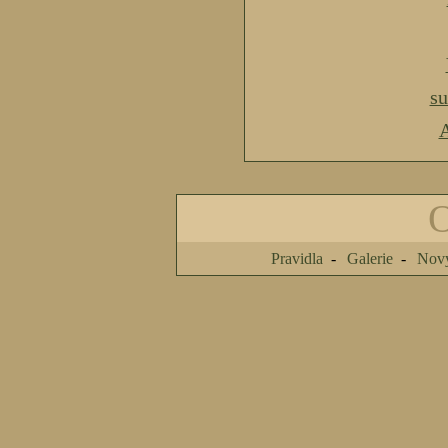
s
A
Pravidla
Galerie
Nový