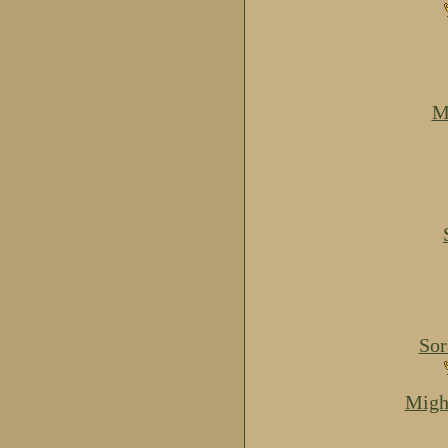
M
Sor
Migh