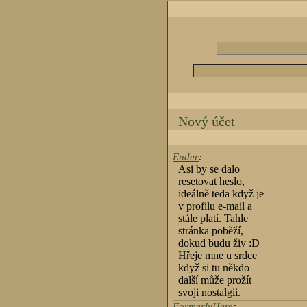
Nový účet
Ender
:
Asi by se dalo
resetovat heslo,
ideálně teda když je
v profilu e-mail a
stále platí. Tahle
stránka poběží,
dokud budu živ :D
Hřeje mne u srdce
když si tu někdo
další může prožít
svoji nostalgii.
FormerlyHere
: