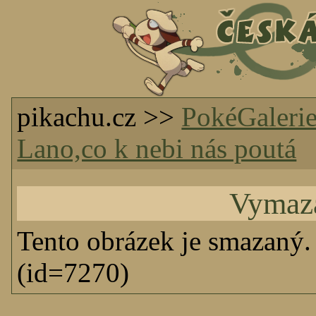
pikachu.cz >>
PokéGaleri
Lano,co k nebi nás poutá
Vymaz
Tento obrázek je smazaný.
(id=7270)