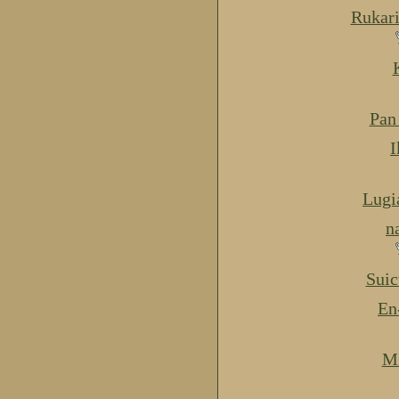
Rukar
Pan
I
Lugi
n
Suic
En
Mi