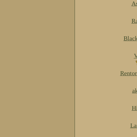
As
Ra
Blac
V
Rentor
a
H
La