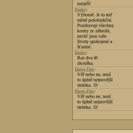
nazpět!
Ender
:
Výborně. Je to teď
méně polofunkční.
Pozdravuji všechny
kostry ze záhrobí,
nechť jsou vaše
životy spokojené a
šťastné.
Ender
:
Raz dva tři
zkouška.
Dung Fire
:
Věř nebo ne, není
to úplně nejnovější
stránka. :D
Dung Fire
:
Věř nebo ne, není
to úplně nejnovější
stránka. :D