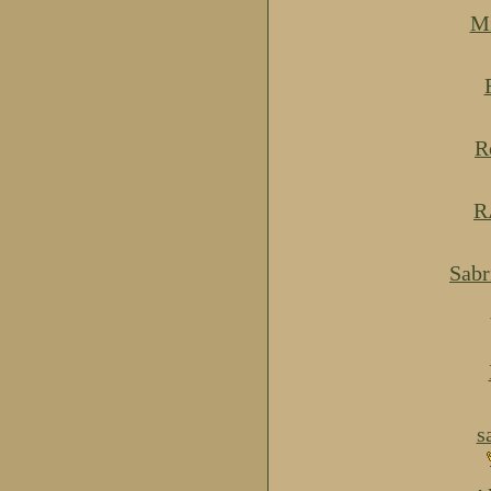
Mi
R
R
Sabr
s