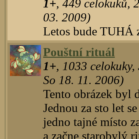
1+
,
449
celokuků
,
03. 2009)
Letos bude TUHÁ zi
Pouštní rituál
1+
,
1033
celokuky
,
So 18. 11. 2006)
Tento obrázek byl 
Jednou za sto let se
jedno tajné místo z
a začne starobylý r