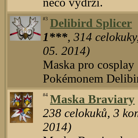
něco vydrží.
#3
Delibird Splicer
1***
,
314
celokuky
05. 2014)
Maska pro cosplay 
Pokémonem Delibi
#4
Maska Braviary
238
celokuků
,
3
kom
2014)