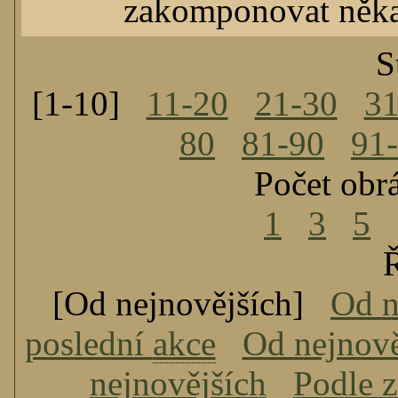
zakomponovat něka
S
[1-10]
11-20
21-30
31
80
81-90
91
Počet obr
1
3
5
Ř
[Od nejnovějších]
Od n
poslední
akce
Od nejnově
nejnovějších
Podle 