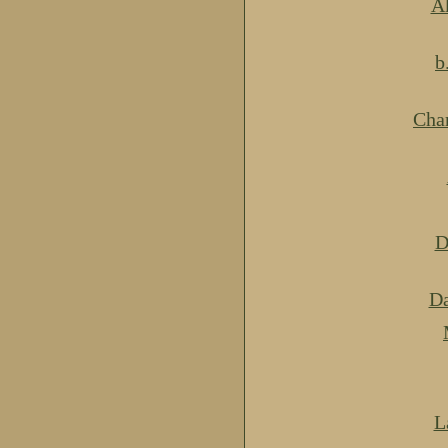
Ak
b
Cha
D
Da
L