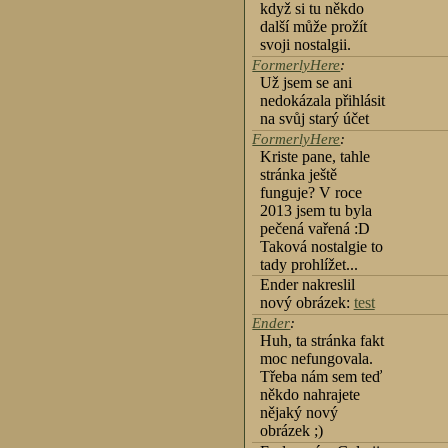
když si tu někdo
další může prožít
svoji nostalgii.
FormerlyHere
:
Už jsem se ani
nedokázala přihlásit
na svůj starý účet
FormerlyHere
:
Kriste pane, tahle
stránka ještě
funguje? V roce
2013 jsem tu byla
pečená vařená :D
Taková nostalgie to
tady prohlížet...
Ender nakreslil
nový obrázek:
test
Ender
:
Huh, ta stránka fakt
moc nefungovala.
Třeba nám sem teď
někdo nahrajete
nějaký nový
obrázek ;)