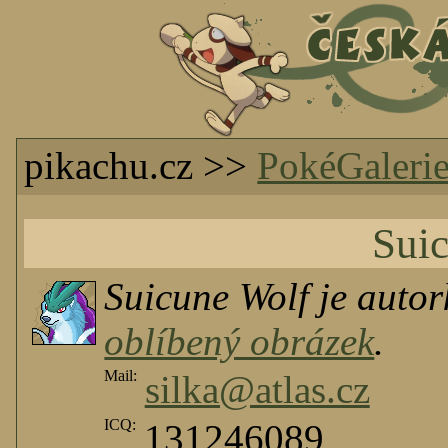
pikachu.cz >>
PokéGaleri
Sui
Suicune Wolf je auto
oblíbený obrázek
.
Mail:
silka@atlas.cz
ICQ:
131246089