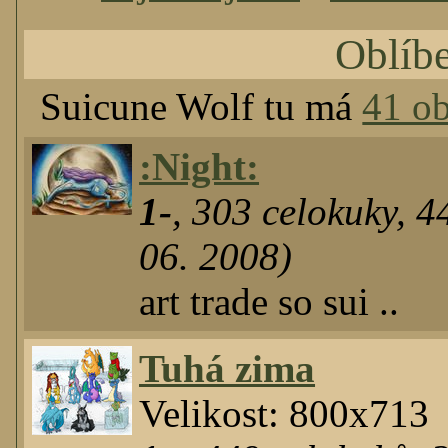
Oblíb
Suicune Wolf tu má
41 ob
:Night:
1-
,
303
celokuky
,
4
06. 2008)
art trade so sui ..
Tuhá zima
Velikost: 800x713