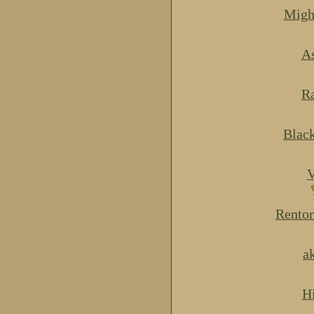
Migh
As
Ra
Blac
V
Rentor
a
H