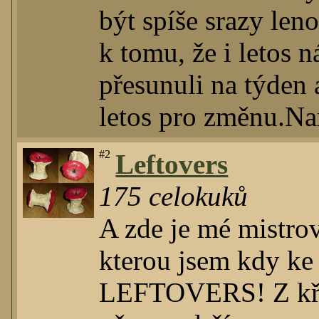
být spíše srazy le
k tomu, že i letos 
přesunuli na týden 
letos pro změnu.Nam
#2
Leftovers
175
celokuků
A zde je mé mistrov
kterou jsem kdy ke c
LEFTOVERS! Z křiš