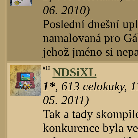
06. 2010)
Poslední dnešní up
namalovaná pro Gáb
jehož jméno si nepa
#10
NDSiXL
1*
,
613
celokuky
,
1
05. 2011)
Tak a tady skompil
konkurence byla ve