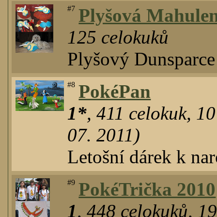
#7
Plyšová Mahule
125
celokuků
Plyšový Dunsparce
#8
PokéPan
1*
,
411
celokuk
,
10
07. 2011)
Letošní dárek k na
#9
PokéTrička 2010
1
,
448
celokuků
,
1