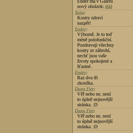
Ender má v Galerii
nový obrázek:
ddd
Tajja
:
Kostry zdraví
nazpět!
Ender
:
Výborně. Je to teď
méně polofunkční.
Pozdravuji všechny
kostry ze záhrobí,
nechť jsou vaše
životy spokojené a
šťastné.
Ender
:
Raz dva tři
zkouška.
Dung Fire
:
Věř nebo ne, není
to úplně nejnovější
stránka. :D
Dung Fire
:
Věř nebo ne, není
to úplně nejnovější
stránka. :D