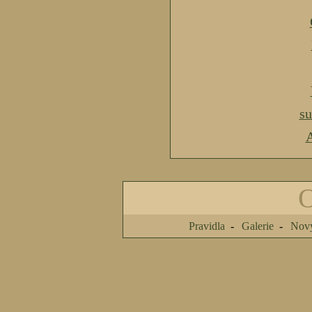
s
A
Pravidla
Galerie
Nový