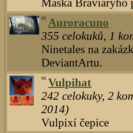
Maska Braviaryho p
#5
Auroracuno
355
celokuků
,
1
kom
Ninetales na zakáz
DeviantArtu.
#6
Vulpihat
242
celokuky
,
2
kom
2014)
Vulpixí čepice