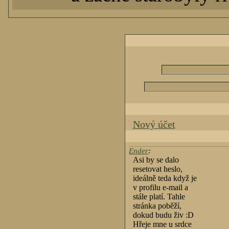
Nový účet
Ender
:
Asi by se dalo
resetovat heslo,
ideálně teda když je
v profilu e-mail a
stále platí. Tahle
stránka poběží,
dokud budu živ :D
Hřeje mne u srdce