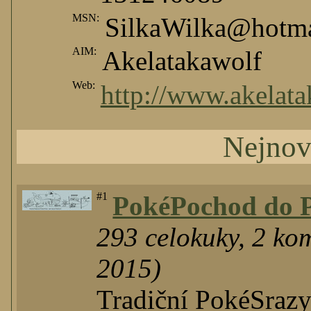
MSN:
SilkaWilka@hotma
AIM:
Akelatakawolf
Web:
http://www.akelat
Nejnov
#1
PokéPochod do Pr
293
celokuky
,
2
kom
2015)
Tradiční PokéSrazy