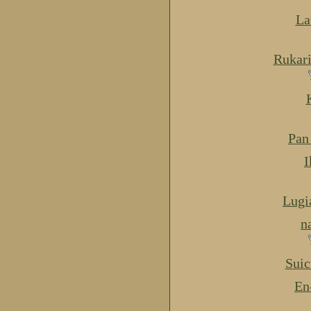
La
Rukar
Pan
I
Lugi
n
Suic
En