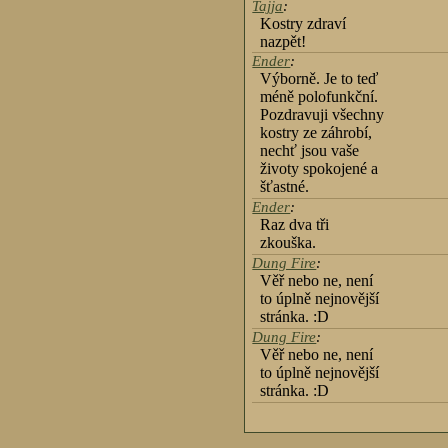
Tajja
:
Kostry zdraví
nazpět!
Ender
:
Výborně. Je to teď
méně polofunkční.
Pozdravuji všechny
kostry ze záhrobí,
nechť jsou vaše
životy spokojené a
šťastné.
Ender
:
Raz dva tři
zkouška.
Dung Fire
:
Věř nebo ne, není
to úplně nejnovější
stránka. :D
Dung Fire
:
Věř nebo ne, není
to úplně nejnovější
stránka. :D