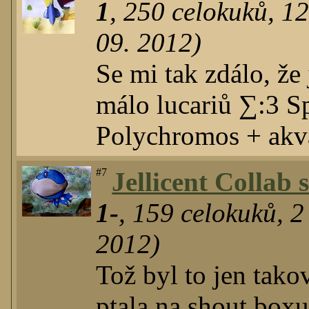
1
,
250
celokuků
,
1
09. 2012)
Se mi tak zdálo, že
málo lucariů ∑:3 S
Polychromos + akva
#7
Jellicent Collab 
1-
,
159
celokuků
,
2
2012)
Tož byl to jen tako
ptala na shout boxu