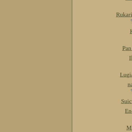
Rukar
Pan
I
Lugi
n
Suic
En
Mi