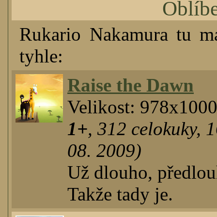
Oblíb
Rukario Nakamura tu 
tyhle:
Raise the Dawn
Velikost: 978x100
1+
,
312
celokuky
,
1
08. 2009)
Už dlouho, předlou
Takže tady je.