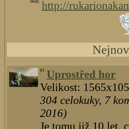
Web:
http://rukarionaka
Nejnov
#1
Uprostřed hor
Velikost: 1565x10
304
celokuky
,
7
kom
2016)
Je tomu již 10 let, 