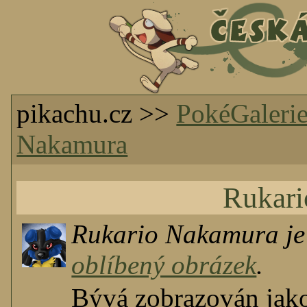
pikachu.cz >>
PokéGaleri
Nakamura
Rukar
Rukario Nakamura je
oblíbený obrázek
.
Bývá zobrazován ja