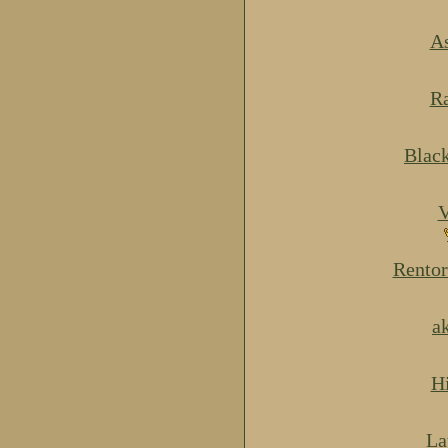
As
Ra
Blac
V
Rentor
a
H
La