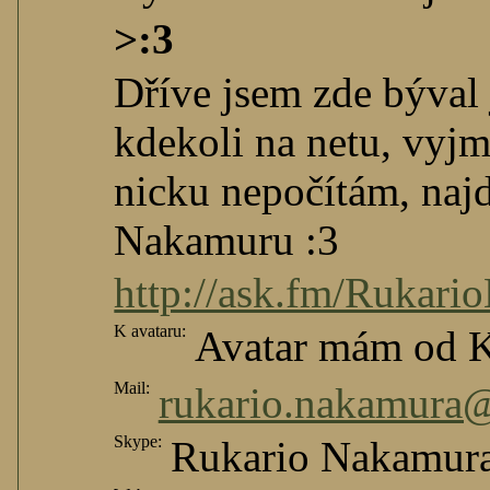
>:3
Dříve jsem zde býva
kdekoli na netu, vyjm
nicku nepočítám, naj
Nakamuru :3
http://ask.fm/Rukar
K avataru:
Avatar mám od 
Mail:
rukario.nakamura
Skype:
Rukario Nakamur