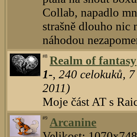
Collab, napadlo mn
strašně dlouho nic 
náhodou nezapomenu
#8
Realm of fantasy
1-
,
240
celokuků
,
7
2011)
Moje část AT s Rai
#9
Arcanine
Velikost: 1070x74