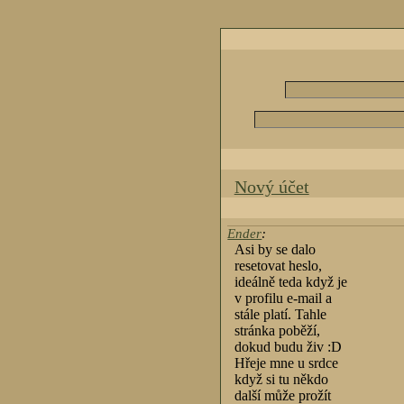
Nový účet
Ender
:
Asi by se dalo
resetovat heslo,
ideálně teda když je
v profilu e-mail a
stále platí. Tahle
stránka poběží,
dokud budu živ :D
Hřeje mne u srdce
když si tu někdo
další může prožít