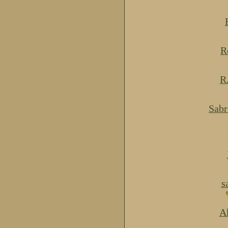
R
R
Sabr
s
Ak