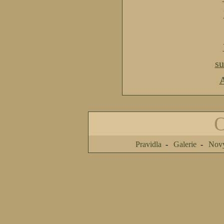
s
A
Pravidla
Galerie
Nový