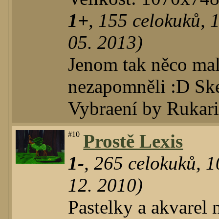
1+
,
155
celokuků
,
05. 2013)
Jenom tak něco mal
nezapomněli :D Ske
Vybraení by Rukar
#10
Prostě Lexis
1-
,
265
celokuků
,
1
12. 2010)
Pastelky a akvarel