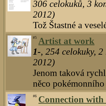
306
celokuků
,
3
kom
2012)
Tož Štastné a vesel
#5
Artist at work
1-
,
254
celokuky
,
2
2012)
Jenom taková rychl
něco pokémonního 
#6
Connection with 