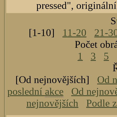
pressed", originál
S
[1-10]
11-20
21-3
Počet obr
1
3
5
Ř
[Od nejnovějších]
Od n
poslední
akce
Od nejnově
nejnovějších
Podle 