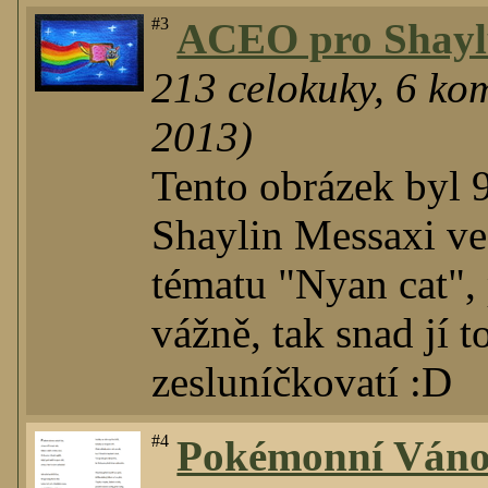
#3
ACEO pro Shay
213
celokuky
,
6
kom
2013)
Tento obrázek byl 9
Shaylin Messaxi v
tématu "Nyan cat",
vážně, tak snad jí
zesluníčkovatí :D
#4
Pokémonní Váno