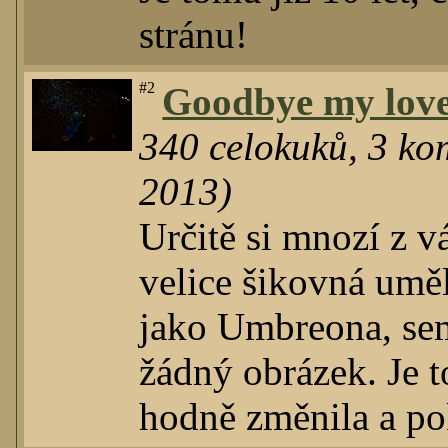
stránu!
#2
Goodbye my love
340
celokuků
,
3
kom
2013)
Určitě si mnozí z vá
velice šikovná um
jako Umbreona, sem
žádný obrázek. Je t
hodně změnila a po