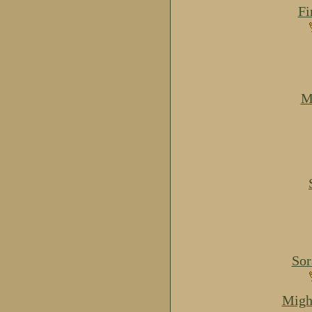
Fi
M
Sor
Migh