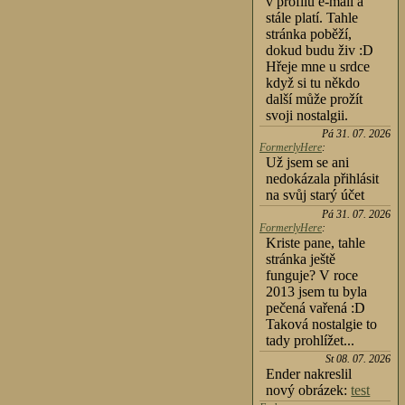
v profilu e-mail a
stále platí. Tahle
stránka poběží,
dokud budu živ :D
Hřeje mne u srdce
když si tu někdo
další může prožít
svoji nostalgii.
Pá 31. 07. 2026
FormerlyHere
:
Už jsem se ani
nedokázala přihlásit
na svůj starý účet
Pá 31. 07. 2026
FormerlyHere
:
Kriste pane, tahle
stránka ještě
funguje? V roce
2013 jsem tu byla
pečená vařená :D
Taková nostalgie to
tady prohlížet...
St 08. 07. 2026
Ender nakreslil
nový obrázek:
test