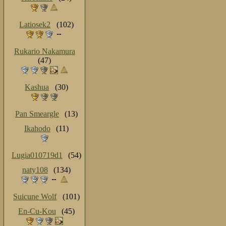
Latiosek2
(102)
Rukario Nakamura
(47)
Kashua
(30)
Pan Smeargle
(13)
Ikahodo
(11)
Lugia010719d1
(54)
naty108
(134)
Suicune Wolf
(101)
En-Cu-Kou
(45)