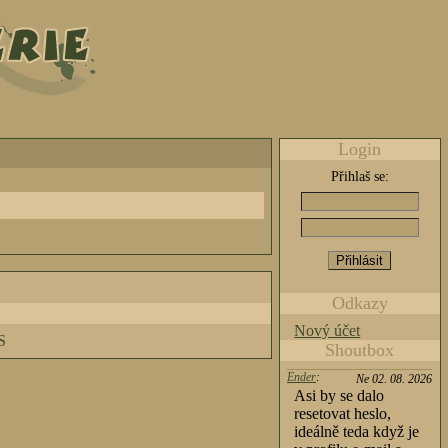
Login
Přihlaš se:
Odkazy
Nový účet
S
Shoutbox
Ender
:
Ne 02. 08. 2026
Asi by se dalo
resetovat heslo,
ideálně teda když je