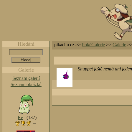
Hledání
pikachu.cz >>
PokéGalerie
>>
Galerie
>
Shuppet ještě nemá ani jeden
Galerie
Seznam galerií
Seznam obrázků
Re
(137)