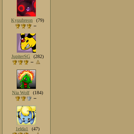
Kyuubreon
(79)
JupiterSG
(282)
Nia Wolf
(184)
1elda1
(47)