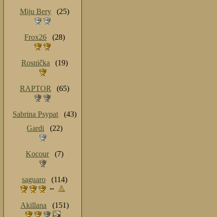
Miju Bery
(25)
Frox26
(28)
Rosnička
(19)
RAPTOR
(65)
Sabrina Psypat
(43)
Gardi
(22)
Kocour
(7)
saguaro
(114)
Akillana
(151)