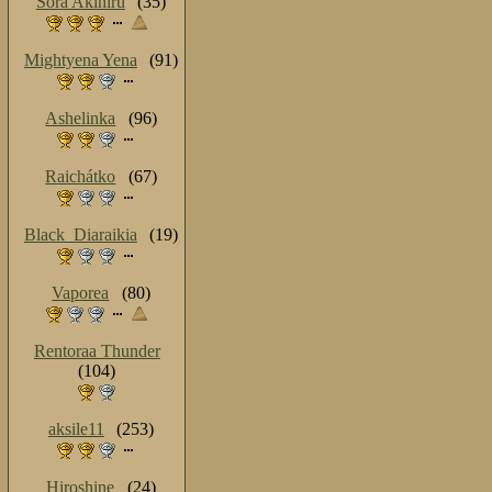
Sora Akihiru
(35)
Mightyena Yena
(91)
Ashelinka
(96)
Raichátko
(67)
Black_Diaraikia
(19)
Vaporea
(80)
Rentoraa Thunder
(104)
aksile11
(253)
Hiroshine
(24)