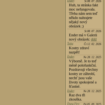
Ender
:
St 08. 07. 2026
Huh, ta stránka fakt
moc nefungovala.
Třeba nám sem teď
někdo nahrajete
nějaký nový
obrázek ;)
St 08. 07. 2026
Ender má v Galerii
nový obrázek:
ddd
Tajja
:
Čt 12. 02. 2026
Kostry zdraví
nazpět!
Ender
:
Ne 28. 12. 2025
Výborně. Je to teď
méně polofunkční.
Pozdravuji všechny
kostry ze záhrobí,
nechť jsou vaše
životy spokojené a
šťastné.
Ender
:
Ne 28. 12. 2025
Raz dva tři
zkouška.
Dung Fire
:
Pá 05. 09. 2025