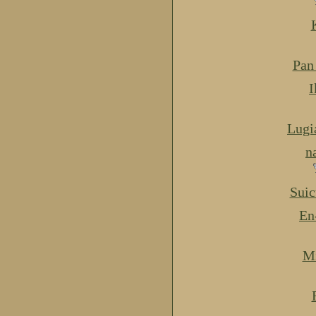
Pan
I
Lugi
n
Suic
En
Mi