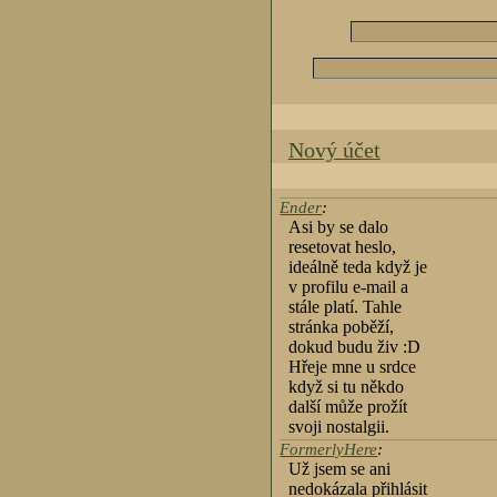
Nový účet
Ender
:
Asi by se dalo
resetovat heslo,
ideálně teda když je
v profilu e-mail a
stále platí. Tahle
stránka poběží,
dokud budu živ :D
Hřeje mne u srdce
když si tu někdo
další může prožít
svoji nostalgii.
FormerlyHere
:
Už jsem se ani
nedokázala přihlásit