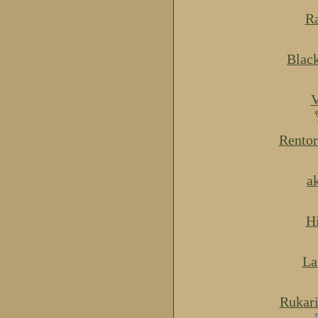
Ra
Blac
V
Rentor
a
H
La
Rukar