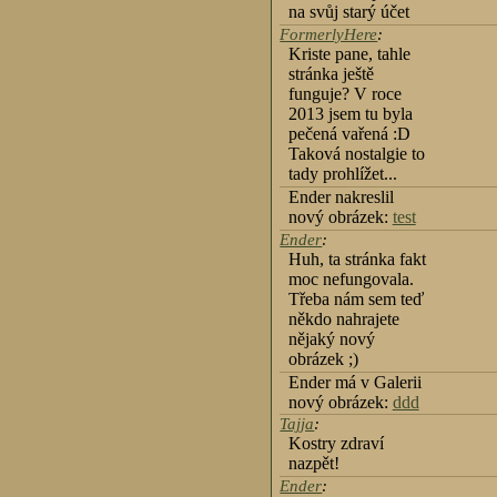
na svůj starý účet
FormerlyHere
:
Kriste pane, tahle
stránka ještě
funguje? V roce
2013 jsem tu byla
pečená vařená :D
Taková nostalgie to
tady prohlížet...
Ender nakreslil
nový obrázek:
test
Ender
:
Huh, ta stránka fakt
moc nefungovala.
Třeba nám sem teď
někdo nahrajete
nějaký nový
obrázek ;)
Ender má v Galerii
nový obrázek:
ddd
Tajja
:
Kostry zdraví
nazpět!
Ender
: