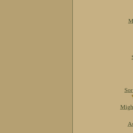
M
Sor
Migh
As