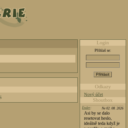
Login
Přihlaš se:
Odkazy
Nový účet
S
Shoutbox
Ender
:
Ne 02. 08. 2026
Asi by se dalo
resetovat heslo,
ideálně teda když je