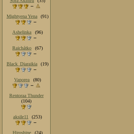
Sora Akihiru
(35)
Mightyena Yena
(91)
Ashelinka
(96)
Raichátko
(67)
Black_Diaraikia
(19)
Vaporea
(80)
Rentoraa Thunder
(104)
aksile11
(253)
Hiroshine
(24)