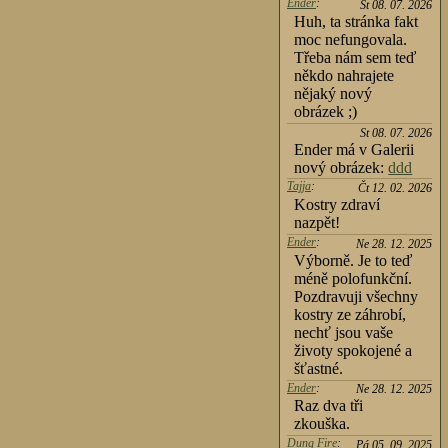
Ender
:
St 08. 07. 2026
Huh, ta stránka fakt
moc nefungovala.
Třeba nám sem teď
někdo nahrajete
nějaký nový
obrázek ;)
St 08. 07. 2026
Ender má v Galerii
nový obrázek:
ddd
Tajja
:
Čt 12. 02. 2026
Kostry zdraví
nazpět!
Ender
:
Ne 28. 12. 2025
Výborně. Je to teď
méně polofunkční.
Pozdravuji všechny
kostry ze záhrobí,
nechť jsou vaše
životy spokojené a
šťastné.
Ender
:
Ne 28. 12. 2025
Raz dva tři
zkouška.
Dung Fire
:
Pá 05. 09. 2025