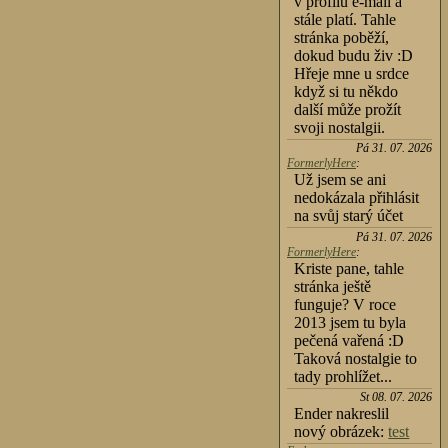
v profilu e-mail a
stále platí. Tahle
stránka poběží,
dokud budu živ :D
Hřeje mne u srdce
když si tu někdo
další může prožít
svoji nostalgii.
Pá 31. 07. 2026
FormerlyHere
:
Už jsem se ani
nedokázala přihlásit
na svůj starý účet
Pá 31. 07. 2026
FormerlyHere
:
Kriste pane, tahle
stránka ještě
funguje? V roce
2013 jsem tu byla
pečená vařená :D
Taková nostalgie to
tady prohlížet...
St 08. 07. 2026
Ender nakreslil
nový obrázek:
test