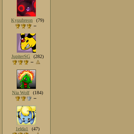
Kyuubreon
(79)
JupiterSG
(282)
Nia Wolf
(184)
1elda1
(47)