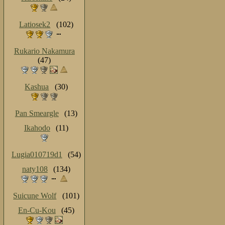
Latiosek2
(102)
Rukario Nakamura
(47)
Kashua
(30)
Pan Smeargle
(13)
Ikahodo
(11)
Lugia010719d1
(54)
naty108
(134)
Suicune Wolf
(101)
En-Cu-Kou
(45)