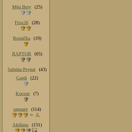
Miju Bery
(25)
Frox26
(28)
Rosnička
(19)
RAPTOR
(65)
Sabrina Psypat
(43)
Gardi
(22)
Kocour
(7)
saguaro
(114)
Akillana
(151)