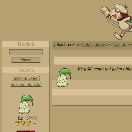
Hledání
pikachu.cz >>
PokéGalerie
>>
Galerie
>
Re ještě nemá ani jeden oblí
Galerie
Seznam galerií
Seznam obrázků
Re
(137)