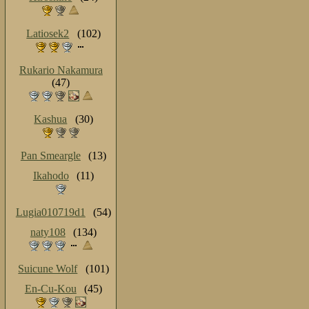
Latiosek2
(102)
Rukario Nakamura
(47)
Kashua
(30)
Pan Smeargle
(13)
Ikahodo
(11)
Lugia010719d1
(54)
naty108
(134)
Suicune Wolf
(101)
En-Cu-Kou
(45)