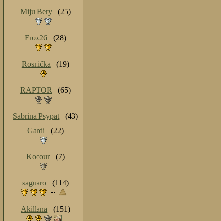
Miju Bery
(25)
Frox26
(28)
Rosnička
(19)
RAPTOR
(65)
Sabrina Psypat
(43)
Gardi
(22)
Kocour
(7)
saguaro
(114)
Akillana
(151)