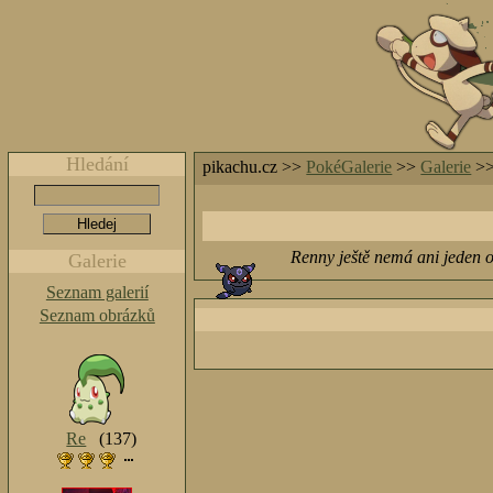
Hledání
pikachu.cz >>
PokéGalerie
>>
Galerie
>
Renny ještě nemá ani jeden 
Galerie
Seznam galerií
Seznam obrázků
Re
(137)