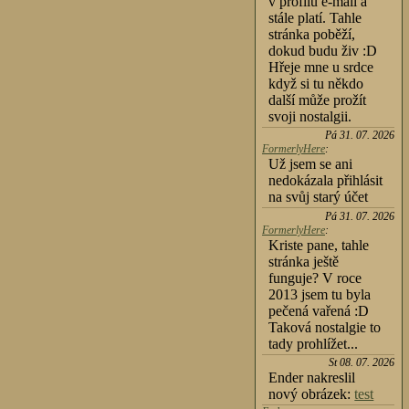
v profilu e-mail a
stále platí. Tahle
stránka poběží,
dokud budu živ :D
Hřeje mne u srdce
když si tu někdo
další může prožít
svoji nostalgii.
Pá 31. 07. 2026
FormerlyHere
:
Už jsem se ani
nedokázala přihlásit
na svůj starý účet
Pá 31. 07. 2026
FormerlyHere
:
Kriste pane, tahle
stránka ještě
funguje? V roce
2013 jsem tu byla
pečená vařená :D
Taková nostalgie to
tady prohlížet...
St 08. 07. 2026
Ender nakreslil
nový obrázek:
test