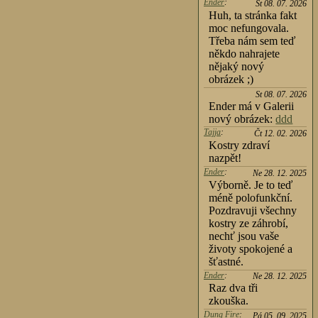
Ender
:
St 08. 07. 2026
Huh, ta stránka fakt
moc nefungovala.
Třeba nám sem teď
někdo nahrajete
nějaký nový
obrázek ;)
St 08. 07. 2026
Ender má v Galerii
nový obrázek:
ddd
Tajja
:
Čt 12. 02. 2026
Kostry zdraví
nazpět!
Ender
:
Ne 28. 12. 2025
Výborně. Je to teď
méně polofunkční.
Pozdravuji všechny
kostry ze záhrobí,
nechť jsou vaše
životy spokojené a
šťastné.
Ender
:
Ne 28. 12. 2025
Raz dva tři
zkouška.
Dung Fire
:
Pá 05. 09. 2025