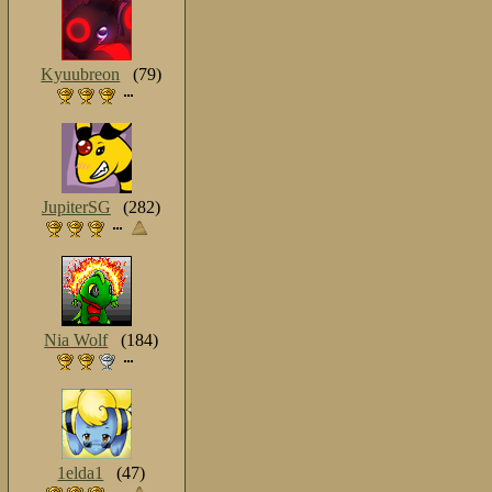
Kyuubreon
(79)
JupiterSG
(282)
Nia Wolf
(184)
1elda1
(47)