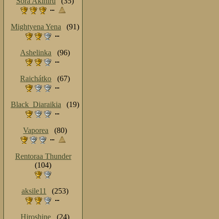
Sora Akihiru
(35)
Mightyena Yena
(91)
Ashelinka
(96)
Raichátko
(67)
Black_Diaraikia
(19)
Vaporea
(80)
Rentoraa Thunder
(104)
aksile11
(253)
Hiroshine
(24)