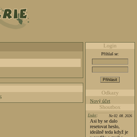
Login
Přihlaš se:
Odkazy
S
Nový účet
Shoutbox
Ender
:
Ne 02. 08. 2026
Asi by se dalo
resetovat heslo,
ideálně teda když je