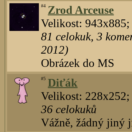
#4
Zrod Arceuse
Velikost: 943x885
81
celokuk
,
3
komen
2012)
Obrázek do MS
#5
Diťák
Velikost: 228x252;
36
celokuků
Vážně, žádný jiný