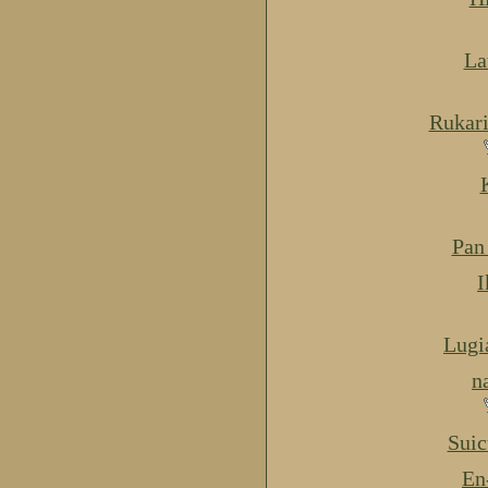
La
Rukar
Pan
I
Lugi
n
Suic
En