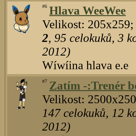
#6
Hlava WeeWee
Velikost: 205x259;
2
,
95
celokuků
,
3
ko
2012)
Wíwíina hlava e.e
#7
Zatím -:Trenér b
Velikost: 2500x25
147
celokuků
,
12
ko
2012)