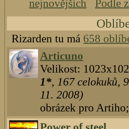
nejnovějších
Podle 
Oblíb
Rizarden tu má
658 oblíb
Articuno
Velikost: 1023x10
1*
,
167
celokuků
,
11. 2008)
obrázek pro Artiho
Power of steel