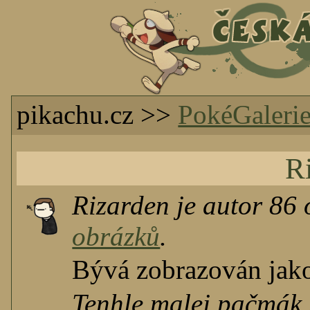
pikachu.cz >>
PokéGaleri
R
Rizarden je autor 86
obrázků
.
Bývá zobrazován ja
Tenhle malej pačmák 