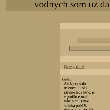
vodnych som uz dav
Nový účet
Ender
:
Asi by se dalo
resetovat heslo,
ideálně teda když je
v profilu e-mail a
stále platí. Tahle
stránka poběží,
dokud budu živ :D