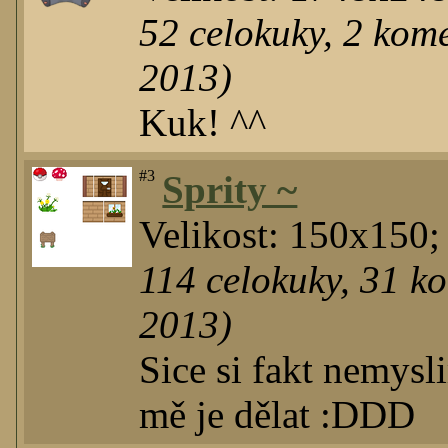
52
celokuky
,
2
komen
2013)
Kuk! ^^
#3
Sprity ~
Velikost: 150x150;
114
celokuky
,
31
ko
2013)
Sice si fakt nemysl
mě je dělat :DDD