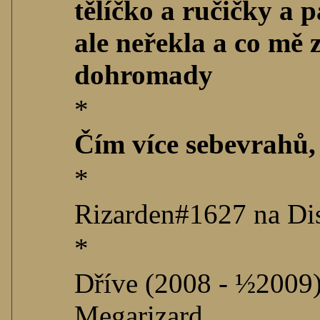
tělíčko a ručičky a 
ale neřekla a co mě 
dohromady
*
Čím více sebevrahů,
*
Rizarden#1627 na Di
*
Dříve (2008 - ½2009)
Megarizard.