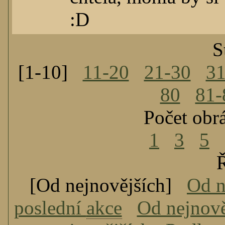
:D
S
[1-10]
11-20
21-30
31
80
81-
Počet obr
1
3
5
Ř
[Od nejnovějších]
Od n
poslední
akce
Od nejnově