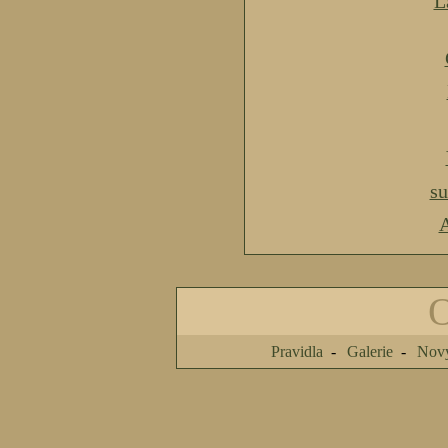
L
s
A
Pravidla
Galerie
Nový