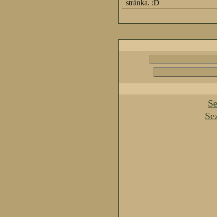
stránka. :D
Se
Se