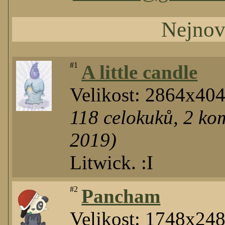
Nejnov
#1
A little candle
Velikost: 2864x40
118
celokuků
,
2
kom
2019)
Litwick. :I
#2
Pancham
Velikost: 1748x24