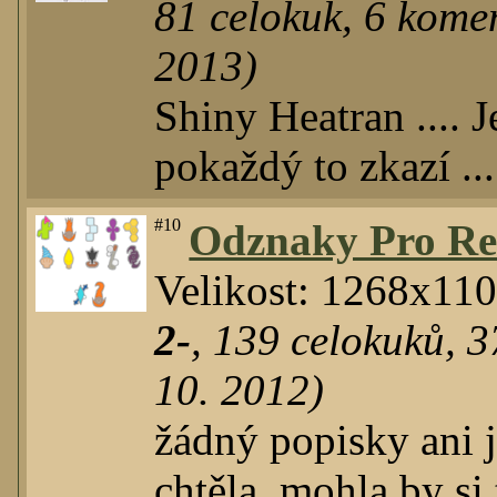
81
celokuk
,
6
komen
2013)
Shiny Heatran ....
pokaždý to zkazí ...
#10
Odznaky Pro R
Velikost: 1268x11
2-
,
139
celokuků
,
3
10. 2012)
žádný popisky ani 
chtěla, mohla by si 