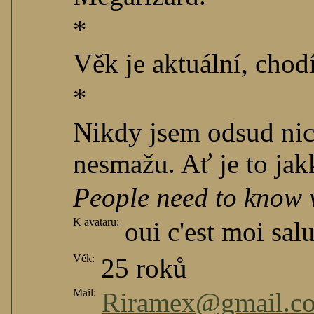
*
Věk je aktuální, chodí
*
Nikdy jsem odsud nic
nesmažu. Ať je to jak
People need to know 
K avataru:
oui c'est moi salu
Věk:
25 roků
Mail:
Riramex@gmail.c