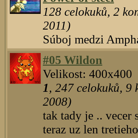
128
celokuků
,
2
kom
2011)
Súboj medzi Amph
#05 Wildon
Velikost: 400x400
1
,
247
celokuků
,
9
k
2008)
tak tady je .. vecer
teraz uz len tretieh