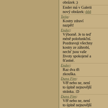
obrázek ;)
Ender má v Galerii
nový obrázek:
ddd
Tajja
:
Kostry zdraví
nazpět!
Ender
:
Výborně. Je to teď
méně polofunkční.
Pozdravuji všechny
kostry ze záhrobí,
nechť jsou vaše
životy spokojené a
šťastné.
Ender
:
Raz dva tři
zkouška.
Dung Fire
:
Věř nebo ne, není
to úplně nejnovější
stránka. :D
Dung Fire
:
Věř nebo ne, není
to úplně nejnovější