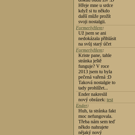
Hřeje mne u srdce
když si tu někdo
další může prožít
svoji nostalgii.
FormerlyHere
:
Už jsem se ani
nedokázala přihlásit
na svůj starý účet
FormerlyHere
:
Kriste pane, tahle
stránka ještě
funguje? V roce
2013 jsem tu byla
pečená vařená :D
Taková nostalgie to
tady prohlížet...
Ender nakreslil
nový obrázek:
test
Ender
:
Huh, ta stránka fakt
moc nefungovala.
Třeba nám sem teď
někdo nahrajete
nějaký nový