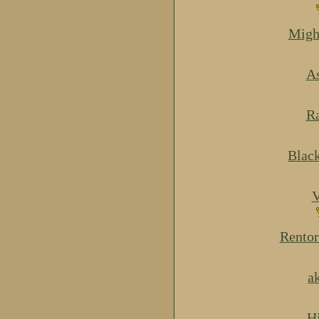
Migh
As
Ra
Blac
V
Rentor
a
H