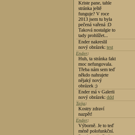
Kriste pane, tahle
stránka ještě
funguje? V roce
2013 jsem tu byla
pečená vařená :D
Taková nostalgie to
tady prohlížet...
Ender nakreslil
nový obrázek:
test
Ender
:
Huh, ta stránka fakt
moc nefungovala.
Třeba nám sem teď
někdo nahrajete
nějaký nový
obrázek ;)
Ender má v Galerii
nový obrázek:
ddd
Tajja
:
Kostry zdraví
nazpět!
Ender
:
Výborně. Je to teď
méně polofunkční.