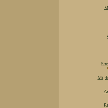
M
Sor
Migh
As
Ra