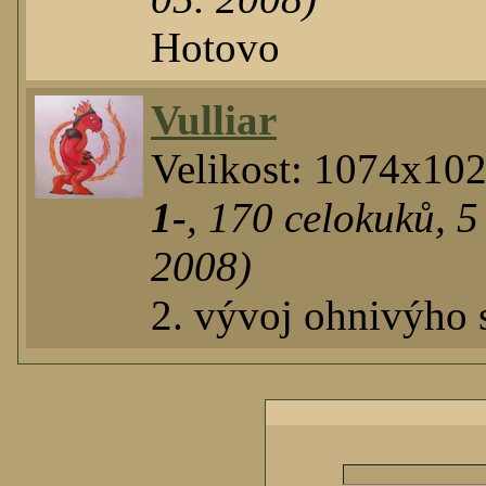
Hotovo
Vulliar
Velikost: 1074x10
1-
,
170
celokuků
,
5
2008)
2. vývoj ohnivýho s