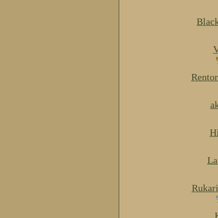
Blac
V
Rentor
a
H
La
Rukar