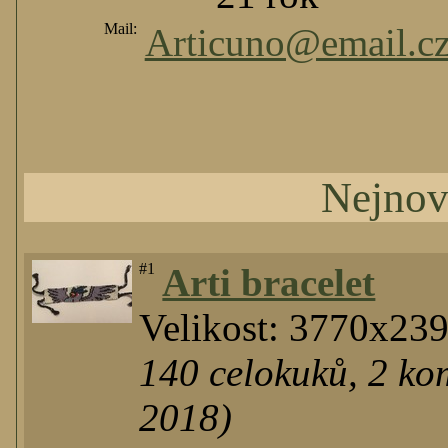
Mail:
Articuno@email.c
Nejnov
#1
Arti bracelet
Velikost: 3770x23
140
celokuků
,
2
kom
2018)