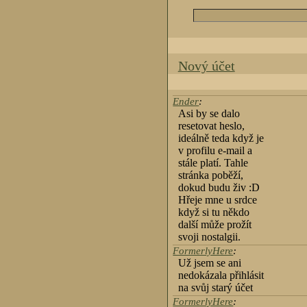
Nový účet
Ender
:
Asi by se dalo
resetovat heslo,
ideálně teda když je
v profilu e-mail a
stále platí. Tahle
stránka poběží,
dokud budu živ :D
Hřeje mne u srdce
když si tu někdo
další může prožít
svoji nostalgii.
FormerlyHere
:
Už jsem se ani
nedokázala přihlásit
na svůj starý účet
FormerlyHere
: