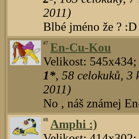
2011)
Blbé jméno že ? :D
#7
En-Cu-Kou
Velikost: 545x434;
1*
,
58
celokuků
,
3
k
2011)
No , náš známej En
#8
Amphi :)
Velikost: 414x302;