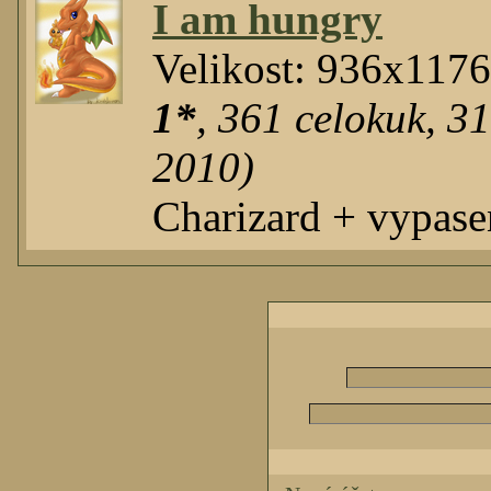
I am hungry
Velikost: 936x117
1*
,
361
celokuk
,
3
2010)
Charizard + vypase