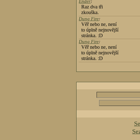
Ender
:
Raz dva tři
zkouška.
Dung Fire
:
Věř nebo ne, není
to úplně nejnovější
stránka. :D
Dung Fire
:
Věř nebo ne, není
to úplně nejnovější
stránka. :D
Se
Se