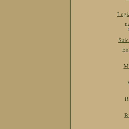
Lugi
n
Suic
En
Mi
R
R