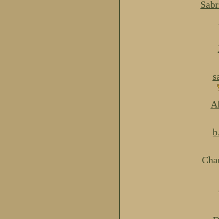
Sabr
s
Ak
b
Cha