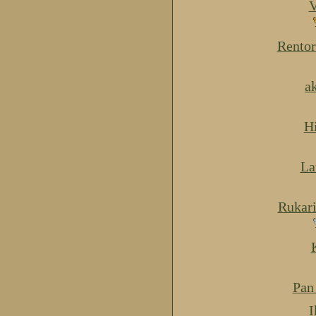
V
Rentor
a
H
La
Rukar
Pan
I