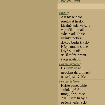
Nový účet
Ender
:
Asi by se dalo
resetovat heslo,
ideálně teda když je
v profilu e-mail a
stále platí. Tahle
stránka poběží,
dokud budu živ :D
Hřeje mne u srdce
když si tu někdo
další může prožít
svoji nostalgii.
FormerlyHere
:
Už jsem se ani
nedokázala přihlásit
na svůj starý účet
FormerlyHere
:
Kriste pane, tahle
stránka ještě
funguje? V roce
2013 jsem tu byla
pečená vařená :D