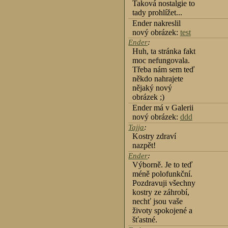
Taková nostalgie to
tady prohlížet...
Ender nakreslil
nový obrázek:
test
Ender
:
Huh, ta stránka fakt
moc nefungovala.
Třeba nám sem teď
někdo nahrajete
nějaký nový
obrázek ;)
Ender má v Galerii
nový obrázek:
ddd
Tajja
:
Kostry zdraví
nazpět!
Ender
:
Výborně. Je to teď
méně polofunkční.
Pozdravuji všechny
kostry ze záhrobí,
nechť jsou vaše
životy spokojené a
šťastné.