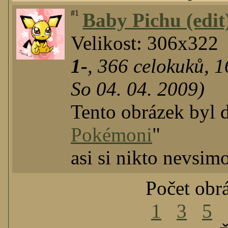
#1
Baby Pichu (edit
Velikost: 306x322
1-
,
366
celokuků
,
1
So 04. 04. 2009)
Tento obrázek byl 
Pokémoni
"
asi si nikto nevsim
Počet obr
1
3
5