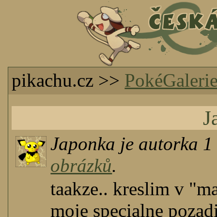
pikachu.cz >>
PokéGaleri
J
Japonka je autorka 1
obrázků
.
taakze.. kreslim v "m
moje specialne pozadi