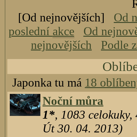
Ř
[Od nejnovějších]
Od n
poslední
akce
Od nejnově
nejnovějších
Podle 
Oblíb
Japonka tu má
18 oblíbe
Noční můra
1*
,
1083
celokuky
,
Út 30. 04. 2013)