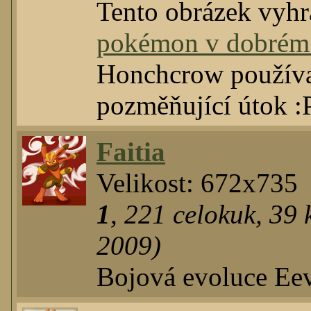
Tento obrázek vyhr
pokémon v dobrém 
Honchcrow používa
pozměňující útok :
Faitia
Velikost: 672x735
1
,
221
celokuk
,
39
k
2009)
Bojová evoluce Ee