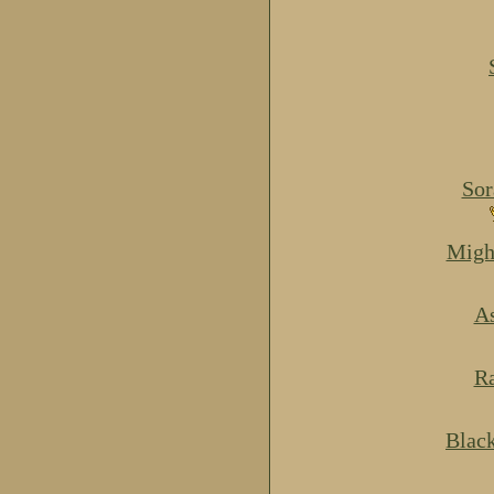
Sor
Migh
As
Ra
Blac