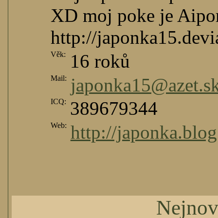
XD moj poke je Aipo
http://japonka15.devi
Věk:
16 roků
Mail:
japonka15@azet.s
ICQ:
389679344
Web:
http://japonka.blog
Nejnov