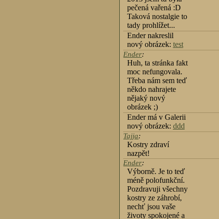
pečená vařená :D
Taková nostalgie to
tady prohlížet...
Ender nakreslil
nový obrázek:
test
Ender
:
Huh, ta stránka fakt
moc nefungovala.
Třeba nám sem teď
někdo nahrajete
nějaký nový
obrázek ;)
Ender má v Galerii
nový obrázek:
ddd
Tajja
:
Kostry zdraví
nazpět!
Ender
:
Výborně. Je to teď
méně polofunkční.
Pozdravuji všechny
kostry ze záhrobí,
nechť jsou vaše
životy spokojené a