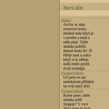
Nový účet
Ender
:
Asi by se dalo
resetovat heslo,
ideálně teda když je
v profilu e-mail a
stále platí. Tahle
stránka poběží,
dokud budu živ :D
Hřeje mne u srdce
když si tu někdo
další může prožít
svoji nostalgii.
FormerlyHere
:
Už jsem se ani
nedokázala přihlásit
na svůj starý účet
FormerlyHere
:
Kriste pane, tahle
stránka ještě
funguje? V roce
2013 jsem tu byla