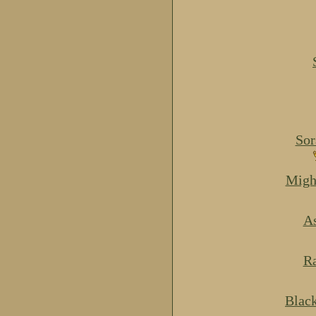
Sor
Migh
As
Ra
Blac