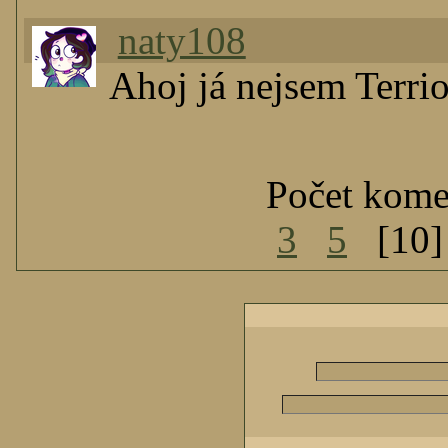
naty108
Ahoj já nejsem Terri
Počet kome
3
5
[10