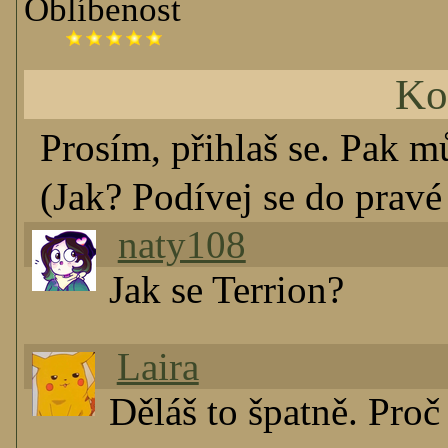
Oblíbenost
Ko
Prosím, přihlaš se. Pak m
(Jak? Podívej se do pravé 
naty108
Jak se Terrion?
Laira
Děláš to špatně. Proč