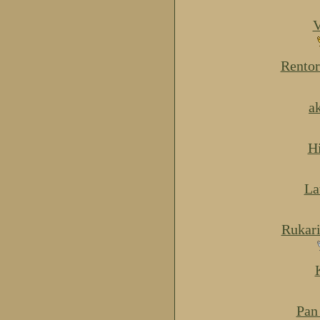
V
Rentor
a
H
La
Rukar
Pan