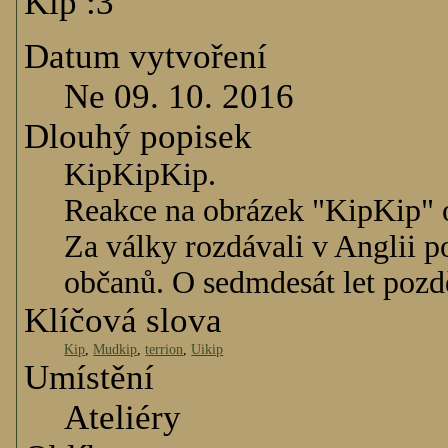
Kip :3
Datum vytvoření
Ne 09. 10. 2016
Dlouhý popisek
KipKipKip.
Reakce na obrázek "KipKip" 
Za války rozdávali v Anglii p
občanů. O sedmdesát let pozdě
Klíčová slova
Kip
,
Mudkip
,
terrion
,
Uikip
Umístění
Ateliéry