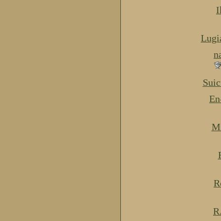
I
Lugi
n
Suic
En
Mi
R
R