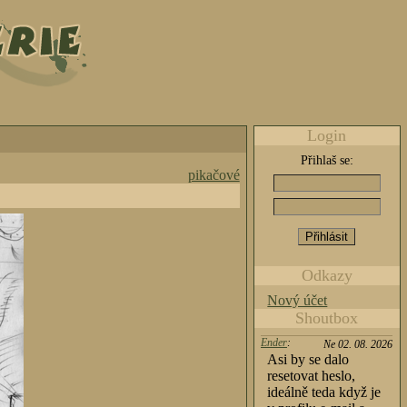
Login
Přihlaš se:
pikačové
Odkazy
Nový účet
Shoutbox
Ender
:
Ne 02. 08. 2026
Asi by se dalo
resetovat heslo,
ideálně teda když je