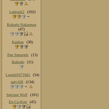
Latiosek2
(102)
Rukario Nakamura
(47)
Kashua
(30)
Pan Smeargle
(13)
Ikahodo
(11)
Lugia010719d1
(54)
naty108
(134)
Suicune Wolf
(101)
En-Cu-Kou
(45)