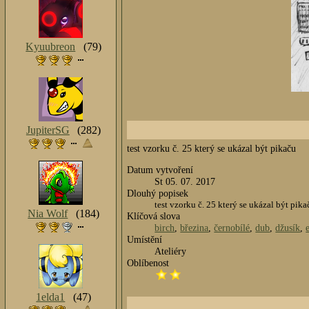
Kyuubreon
(79)
JupiterSG
(282)
test vzorku č. 25 který se ukázal být pikaču
Datum vytvoření
St 05. 07. 2017
Dlouhý popisek
test vzorku č. 25 který se ukázal být pika
Nia Wolf
(184)
Klíčová slova
birch
,
březina
,
černobílé
,
dub
,
džusík
,
Umístění
Ateliéry
Oblíbenost
1elda1
(47)