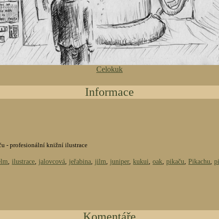
Celokuk
Informace
ču - profesionální knižní ilustrace
elm
,
ilustrace
,
jalovcová
,
jeřabina
,
jilm
,
juniper
,
kukui
,
oak
,
pikaču
,
Pikachu
,
p
Komentáře