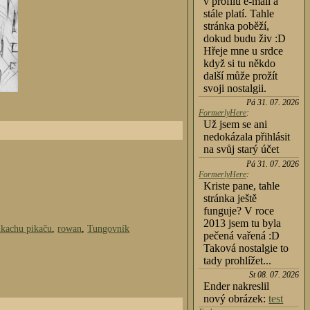
v profilu e-mail a
stále platí. Tahle
stránka poběží,
dokud budu živ :D
Hřeje mne u srdce
když si tu někdo
další může prožít
svoji nostalgii.
Pá 31. 07. 2026
FormerlyHere
:
Už jsem se ani
nedokázala přihlásit
na svůj starý účet
Pá 31. 07. 2026
FormerlyHere
:
Kriste pane, tahle
stránka ještě
funguje? V roce
2013 jsem tu byla
ikachu pikaču
,
rowan
,
Tungovník
pečená vařená :D
Taková nostalgie to
tady prohlížet...
St 08. 07. 2026
Ender nakreslil
nový obrázek:
test