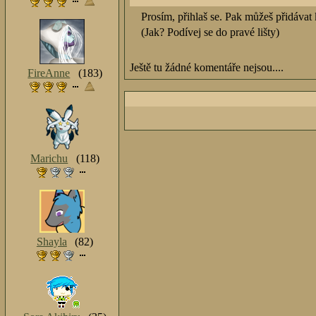
Prosím, přihlaš se. Pak můžeš přidávat
(Jak? Podívej se do pravé lišty)
Ještě tu žádné komentáře nejsou....
FireAnne
(183)
Marichu
(118)
Shayla
(82)