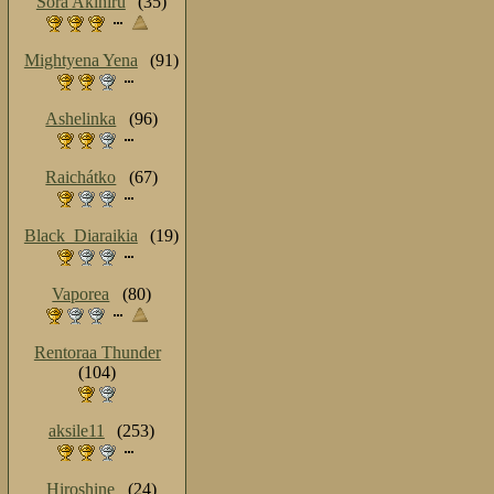
Sora Akihiru
(35)
Mightyena Yena
(91)
Ashelinka
(96)
Raichátko
(67)
Black_Diaraikia
(19)
Vaporea
(80)
Rentoraa Thunder
(104)
aksile11
(253)
Hiroshine
(24)