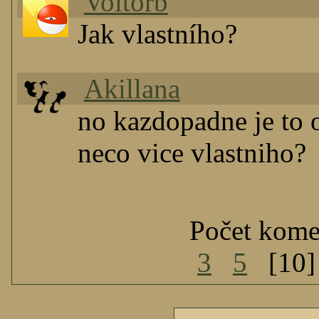
Voltorb
Jak vlastního?
Akillana
no kazdopadne je to or
neco vice vlastniho?
Počet kome
3
5
[10