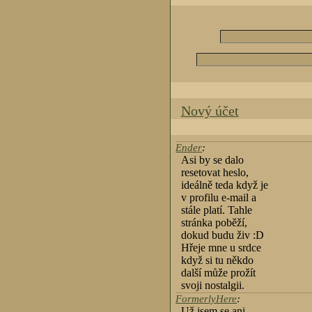
Nový účet
Ender
:
Asi by se dalo
resetovat heslo,
ideálně teda když je
v profilu e-mail a
stále platí. Tahle
stránka poběží,
dokud budu živ :D
Hřeje mne u srdce
když si tu někdo
další může prožít
svoji nostalgii.
FormerlyHere
:
Už jsem se ani