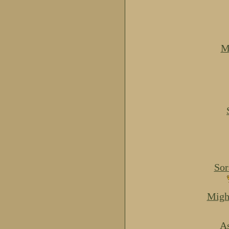
M
Sor
Migh
As