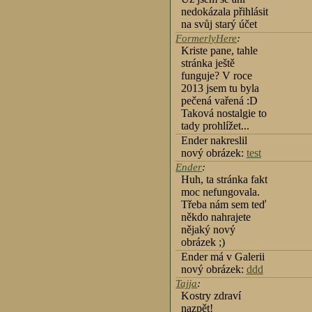
nedokázala přihlásit
na svůj starý účet
FormerlyHere
:
Kriste pane, tahle
stránka ještě
funguje? V roce
2013 jsem tu byla
pečená vařená :D
Taková nostalgie to
tady prohlížet...
Ender nakreslil
nový obrázek:
test
Ender
:
Huh, ta stránka fakt
moc nefungovala.
Třeba nám sem teď
někdo nahrajete
nějaký nový
obrázek ;)
Ender má v Galerii
nový obrázek:
ddd
Tajja
:
Kostry zdraví
nazpět!