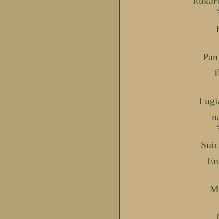
Rukar
Pan
I
Lugi
n
Suic
En
Mi