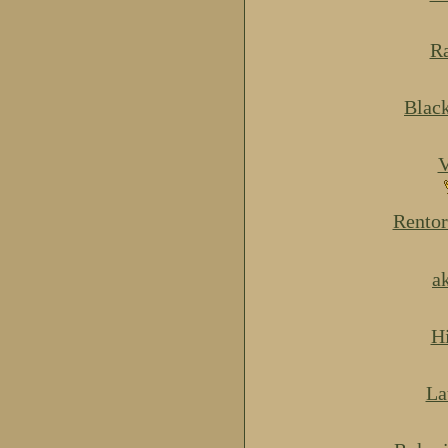
Ra
Blac
V
Rentor
a
H
La