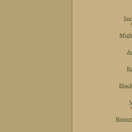
Sor
Migh
As
Ra
Blac
V
Rentor