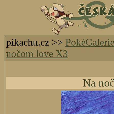
pikachu.cz >>
PokéGaleri
nočom love X3
Na no