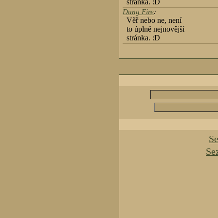
stránka. :D
Dung Fire
:
Věř nebo ne, není
to úplně nejnovější
stránka. :D
Se
Se