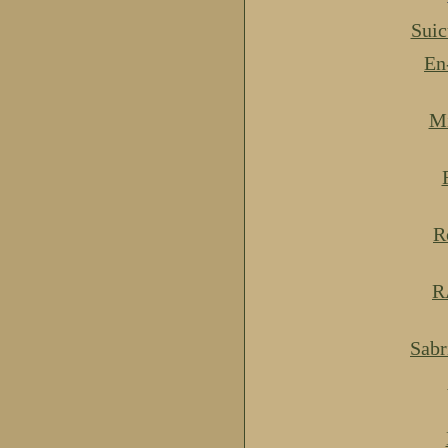
Suic
En
Mi
R
R
Sabr