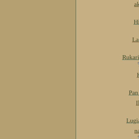
a
H
La
Rukar
Pan
I
Lugi
n