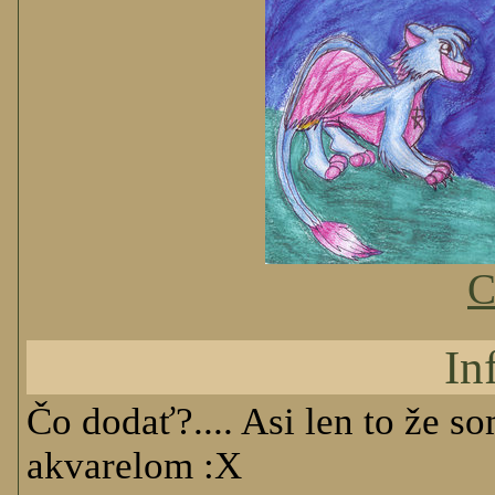
C
In
Čo dodať?.... Asi len to že s
akvarelom :X