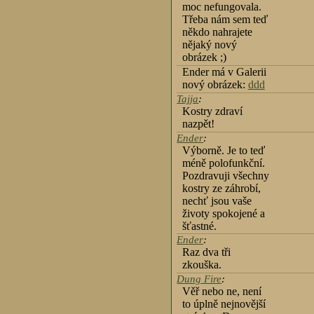
moc nefungovala.
Třeba nám sem teď
někdo nahrajete
nějaký nový
obrázek ;)
Ender má v Galerii
nový obrázek:
ddd
Tajja
:
Kostry zdraví
nazpět!
Ender
:
Výborně. Je to teď
méně polofunkční.
Pozdravuji všechny
kostry ze záhrobí,
nechť jsou vaše
životy spokojené a
šťastné.
Ender
:
Raz dva tři
zkouška.
Dung Fire
:
Věř nebo ne, není
to úplně nejnovější