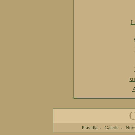
L
s
A
Pravidla
Galerie
Nový