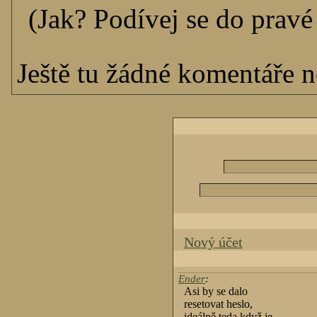
(Jak? Podívej se do pravé 
Ještě tu žádné komentáře ne
Nový účet
Ender
:
Asi by se dalo
resetovat heslo,
ideálně teda když je