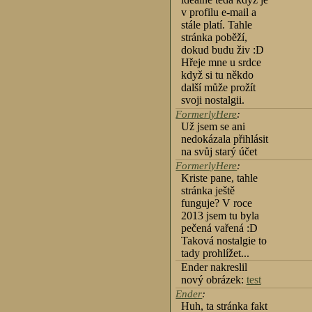
v profilu e-mail a
stále platí. Tahle
stránka poběží,
dokud budu živ :D
Hřeje mne u srdce
když si tu někdo
další může prožít
svoji nostalgii.
FormerlyHere
:
Už jsem se ani
nedokázala přihlásit
na svůj starý účet
FormerlyHere
:
Kriste pane, tahle
stránka ještě
funguje? V roce
2013 jsem tu byla
pečená vařená :D
Taková nostalgie to
tady prohlížet...
Ender nakreslil
nový obrázek:
test
Ender
:
Huh, ta stránka fakt