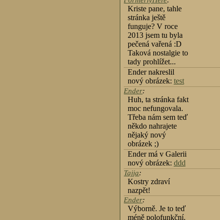
FormerlyHere
:
Kriste pane, tahle
stránka ještě
funguje? V roce
2013 jsem tu byla
pečená vařená :D
Taková nostalgie to
tady prohlížet...
Ender nakreslil
nový obrázek:
test
Ender
:
Huh, ta stránka fakt
moc nefungovala.
Třeba nám sem teď
někdo nahrajete
nějaký nový
obrázek ;)
Ender má v Galerii
nový obrázek:
ddd
Tajja
:
Kostry zdraví
nazpět!
Ender
:
Výborně. Je to teď
méně polofunkční.