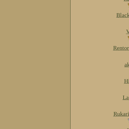
Blac
V
Rentor
a
H
La
Rukar