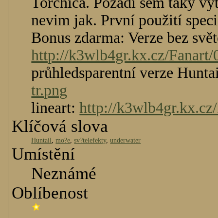
Torchica. Pozadí sem taky vyt
nevim jak. První použití speci
Bonus zdarma: Verze bez svět
http://k3wlb4gr.kx.cz/Fanart
průhledsparentní verze Hunta
tr.png
lineart:
http://k3wlb4gr.kx.cz
Klíčová slova
Huntail
,
mo?e
,
sv?telefekty
,
underwater
Umístění
Neznámé
Oblíbenost