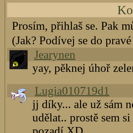
Ko
Prosím, přihlaš se. Pak m
(Jak? Podívej se do pravé 
Jearynen
yay, pěknej úhoř zel
Lugia010719d1
jj díky... ale už sám
udělat.. prostě sem s
pozadí XD