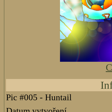
C
In
Pic #005 - Huntail
Datum vytvoření