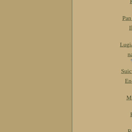
Pan
I
Lugi
n
Suic
En
Mi
R