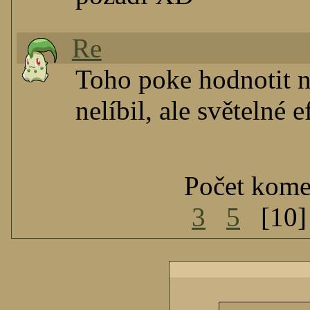
Re
Toho poke hodnotit n
nelíbil, ale světelné 
Počet kome
3
5
[10