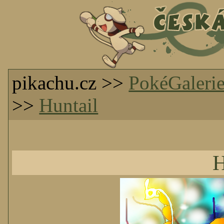
pikachu.cz >>
PokéGaleri
>>
Huntail
H