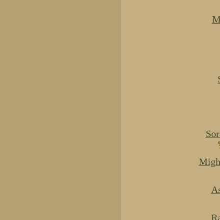
M
Sor
Migh
As
Ra