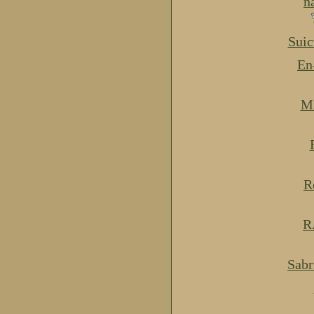
n
Suic
En
Mi
R
R
Sabr