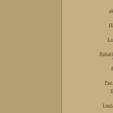
a
H
La
Rukar
Pan
I
Lugi