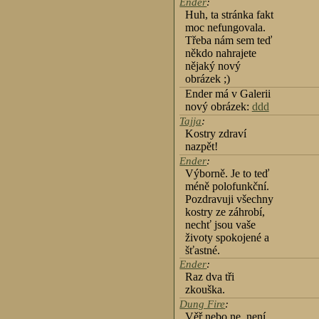
Ender
:
Huh, ta stránka fakt
moc nefungovala.
Třeba nám sem teď
někdo nahrajete
nějaký nový
obrázek ;)
Ender má v Galerii
nový obrázek:
ddd
Tajja
:
Kostry zdraví
nazpět!
Ender
:
Výborně. Je to teď
méně polofunkční.
Pozdravuji všechny
kostry ze záhrobí,
nechť jsou vaše
životy spokojené a
šťastné.
Ender
:
Raz dva tři
zkouška.
Dung Fire
:
Věř nebo ne, není