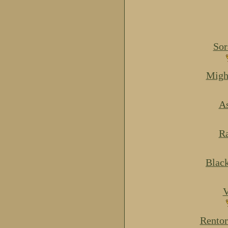
Sor
Migh
As
Ra
Blac
V
Rentor