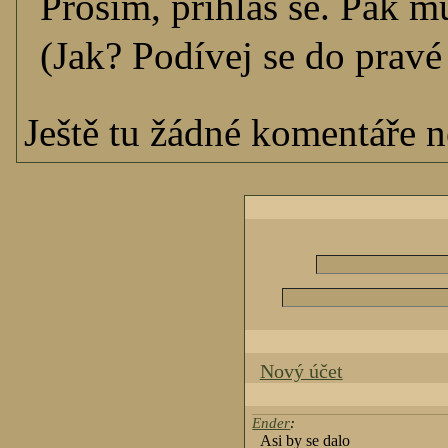
Prosím, přihlaš se. Pak m
(Jak? Podívej se do pravé 
Ještě tu žádné komentáře ne
Nový účet
Ender
:
Asi by se dalo