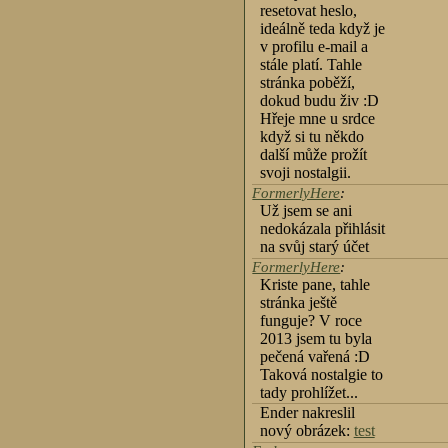
resetovat heslo,
ideálně teda když je
v profilu e-mail a
stále platí. Tahle
stránka poběží,
dokud budu živ :D
Hřeje mne u srdce
když si tu někdo
další může prožít
svoji nostalgii.
FormerlyHere
:
Už jsem se ani
nedokázala přihlásit
na svůj starý účet
FormerlyHere
:
Kriste pane, tahle
stránka ještě
funguje? V roce
2013 jsem tu byla
pečená vařená :D
Taková nostalgie to
tady prohlížet...
Ender nakreslil
nový obrázek:
test