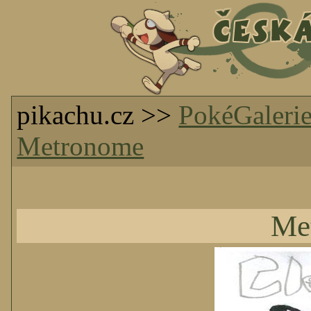
pikachu.cz >>
PokéGaleri
Metronome
Me