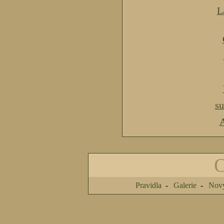
L
s
A
Pravidla
Galerie
Nový