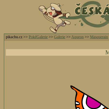
pikachu.cz >>
PokéGalerie
>>
Galerie
>>
Aqueon
>>
Masquerain
M