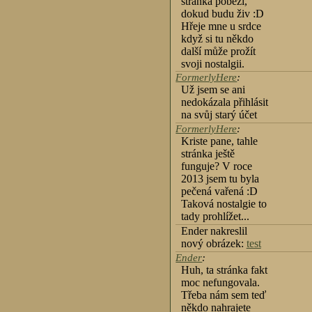
stránka poběží,
dokud budu živ :D
Hřeje mne u srdce
když si tu někdo
další může prožít
svoji nostalgii.
FormerlyHere
:
Už jsem se ani
nedokázala přihlásit
na svůj starý účet
FormerlyHere
:
Kriste pane, tahle
stránka ještě
funguje? V roce
2013 jsem tu byla
pečená vařená :D
Taková nostalgie to
tady prohlížet...
Ender nakreslil
nový obrázek:
test
Ender
:
Huh, ta stránka fakt
moc nefungovala.
Třeba nám sem teď
někdo nahrajete