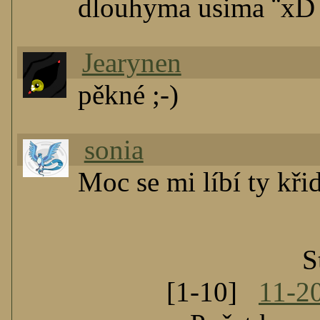
dlouhyma usima ¨xD
Jearynen
pěkné ;-)
sonia
Moc se mi líbí ty kři
S
[1-10]
11-2