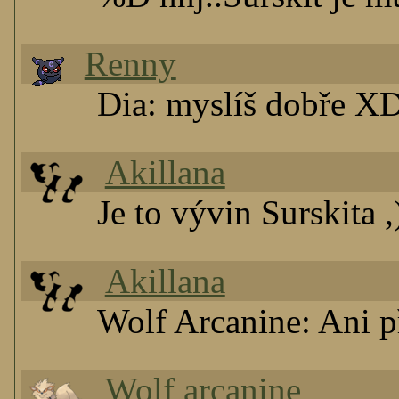
Renny
Dia: myslíš dobře X
Akillana
Je to vývin Surskita 
Akillana
Wolf Arcanine: Ani př
Wolf arcanine