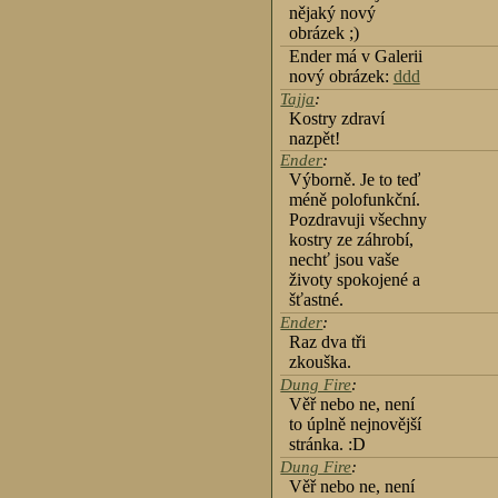
nějaký nový
obrázek ;)
Ender má v Galerii
nový obrázek:
ddd
Tajja
:
Kostry zdraví
nazpět!
Ender
:
Výborně. Je to teď
méně polofunkční.
Pozdravuji všechny
kostry ze záhrobí,
nechť jsou vaše
životy spokojené a
šťastné.
Ender
:
Raz dva tři
zkouška.
Dung Fire
:
Věř nebo ne, není
to úplně nejnovější
stránka. :D
Dung Fire
:
Věř nebo ne, není