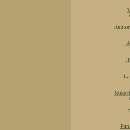
V
Rentor
a
H
La
Rukar
Pan