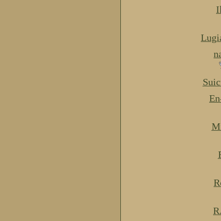
I
Lugi
n
Suic
En
Mi
R
R