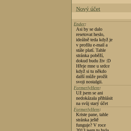
Nový účet
Ender
:
Asi by se dalo
resetovat heslo,
ideálně teda když je
v profilu e-mail a
stále platí. Tahle
stránka poběží,
dokud budu živ :D
Hřeje mne u srdce
když si tu někdo
další může prožít
svoji nostalgii.
FormerlyHere
:
Už jsem se ani
nedokázala přihlásit
na svůj starý účet
FormerlyHere
:
Kriste pane, tahle
stránka ještě
funguje? V roce
2013 jsem tu byla