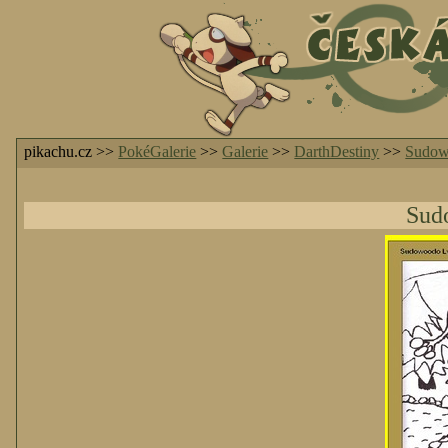
pikachu.cz >>
PokéGalerie
>>
Galerie
>>
DarthDestiny
>>
Sudo
Sud