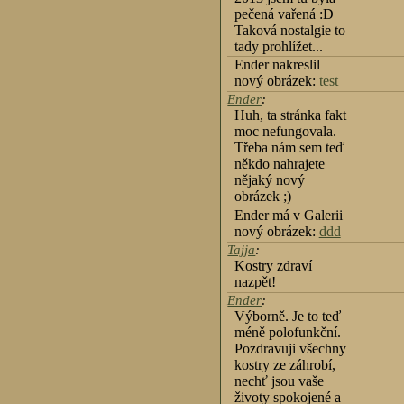
pečená vařená :D
Taková nostalgie to
tady prohlížet...
Ender nakreslil
nový obrázek:
test
Ender
:
Huh, ta stránka fakt
moc nefungovala.
Třeba nám sem teď
někdo nahrajete
nějaký nový
obrázek ;)
Ender má v Galerii
nový obrázek:
ddd
Tajja
:
Kostry zdraví
nazpět!
Ender
:
Výborně. Je to teď
méně polofunkční.
Pozdravuji všechny
kostry ze záhrobí,
nechť jsou vaše
životy spokojené a