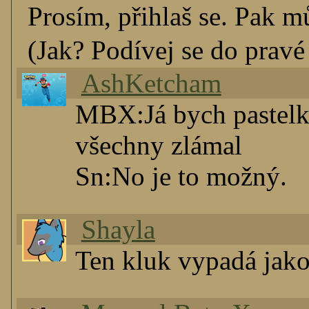
Prosím, přihlaš se. Pak m
(Jak? Podívej se do pravé 
AshKetcham
MBX:Já bych pastelkam
všechny zlámal
Sn:No je to možný.
Shayla
Ten kluk vypadá jako