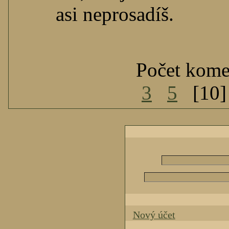
asi neprosadíš.
Počet kome
3
5
[10
Nový účet