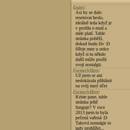
Ender
:
Asi by se dalo
resetovat heslo,
ideálně teda když je
v profilu e-mail a
stále platí. Tahle
stránka poběží,
dokud budu živ :D
Hřeje mne u srdce
když si tu někdo
další může prožít
svoji nostalgii.
FormerlyHere
:
Už jsem se ani
nedokázala přihlásit
na svůj starý účet
FormerlyHere
:
Kriste pane, tahle
stránka ještě
funguje? V roce
2013 jsem tu byla
pečená vařená :D
Taková nostalgie to
tady prohlížet...