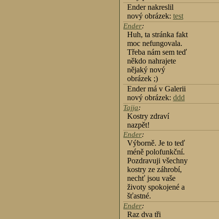
Ender nakreslil
nový obrázek:
test
Ender
:
Huh, ta stránka fakt
moc nefungovala.
Třeba nám sem teď
někdo nahrajete
nějaký nový
obrázek ;)
Ender má v Galerii
nový obrázek:
ddd
Tajja
:
Kostry zdraví
nazpět!
Ender
:
Výborně. Je to teď
méně polofunkční.
Pozdravuji všechny
kostry ze záhrobí,
nechť jsou vaše
životy spokojené a
šťastné.
Ender
:
Raz dva tři