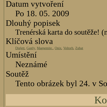
Datum vytvoření
Po 18. 05. 2009
Dlouhý popisek
Trenérská karta do soutěže! (m
Klíčová slova
Diglett
,
Gastly
,
Magnemite.
,
Onix
,
Voltorb
,
Zubat
Umístění
Neznámé
Soutěž
Tento obrázek byl 24. v So
Ko