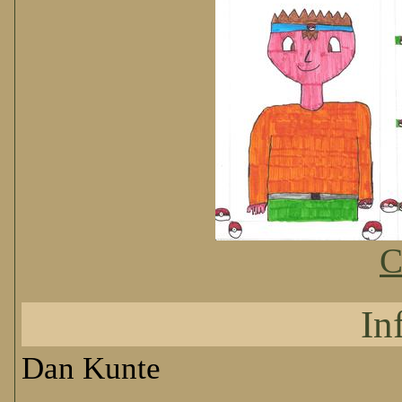
C
In
Dan Kunte