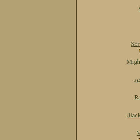
Sor
Migh
As
Ra
Blac
V