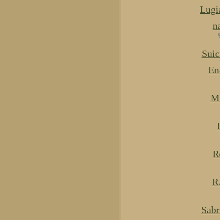
Lugi
n
Suic
En
Mi
R
R
Sabr