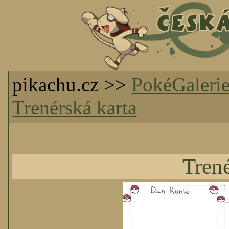
pikachu.cz >>
PokéGaleri
Trenérská karta
Trené