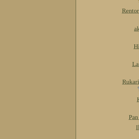
Rentor
a
H
La
Rukar
Pan
I