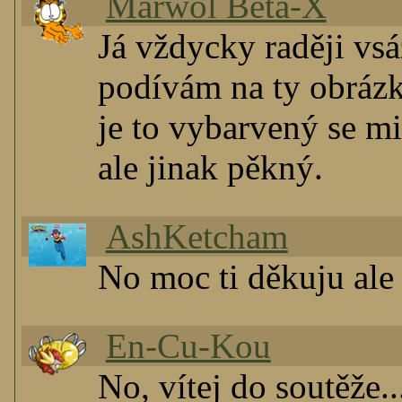
Marwol Beta-X
Já vždycky raději vsá
podívám na ty obrázky
je to vybarvený se mi
ale jinak pěkný.
AshKetcham
No moc ti děkuju ale
En-Cu-Kou
No, vítej do soutěže..