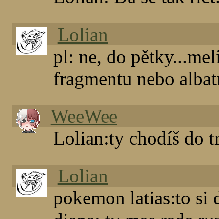
Lolian
pl: ne, do pětky...me
fragmentu nebo albatr
WeeWee
Lolian:ty chodíš do t
Lolian
pokemon latias:to si d