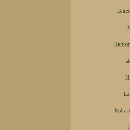
Blac
V
Rentor
a
H
La
Rukar