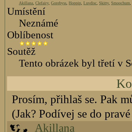
Akillana
,
Clefairy
,
Gorebyss
,
Hoppip
,
Luvdisc
,
Skitty
,
Smoochum
Umístění
Neznámé
Oblíbenost
Soutěž
Tento obrázek byl třetí v S
Ko
Prosím, přihlaš se. Pak m
(Jak? Podívej se do pravé 
Akillana