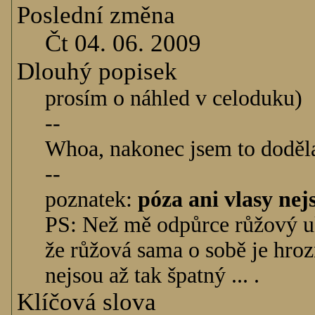
Poslední změna
Čt 04. 06. 2009
Dlouhý popisek
prosím o náhled v celoduku)
--
Whoa, nakonec jsem to doděla
--
poznatek:
póza ani vlasy n
PS: Než mě odpůrce růžový uk
že růžová sama o sobě je hro
nejsou až tak špatný ... .
Klíčová slova