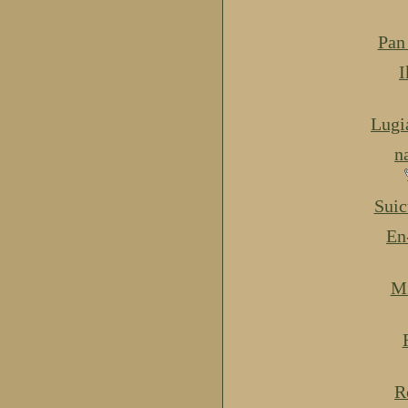
Pan
I
Lugi
n
Suic
En
Mi
R