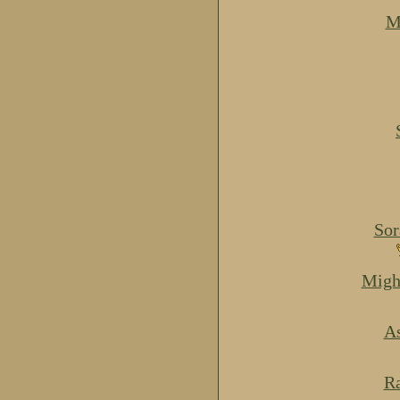
M
Sor
Migh
As
Ra