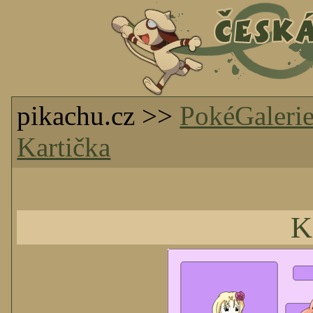
pikachu.cz >>
PokéGaleri
Kartička
K