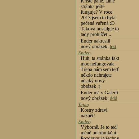
Kriste pane, tahle
stránka ještě
funguje? V roce
2013 jsem tu byla
pečená vařená :D
Taková nostalgie to
tady prohlížet...
Ender nakreslil
nový obrázek:
test
Ender
:
Huh, ta stránka fakt
moc nefungovala.
Třeba nám sem teď
někdo nahrajete
nějaký nový
obrázek ;)
Ender má v Galerii
nový obrázek:
ddd
Tajja
:
Kostry zdraví
nazpět!
Ender
:
Výborně. Je to teď
méně polofunkční.
Pozdravuji všechny