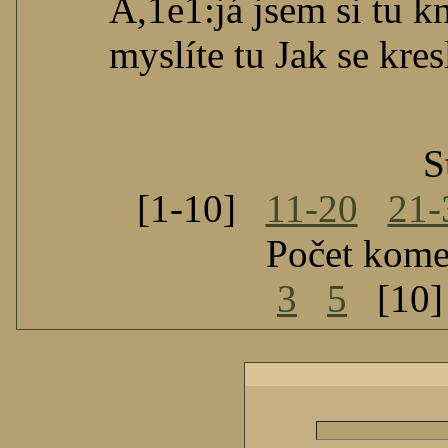
A,1e1:já jsem si tu k
myslíte tu Jak se kre
S
[1-10]
11-20
21-
Počet kome
3
5
[10