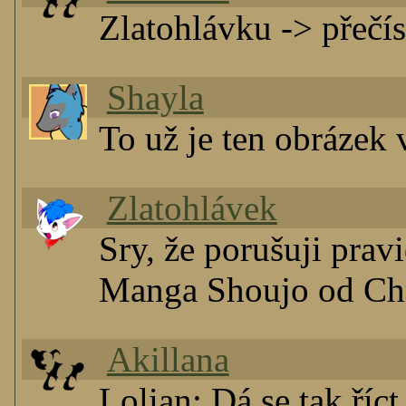
Zlatohlávku -> přečís
Shayla
To už je ten obrázek 
Zlatohlávek
Sry, že porušuji prav
Manga Shoujo od Chr
Akillana
Lolian: Dá se tak říct.