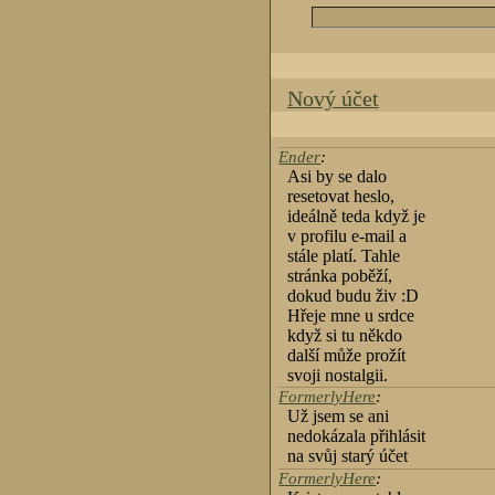
Nový účet
Ender
:
Asi by se dalo
resetovat heslo,
ideálně teda když je
v profilu e-mail a
stále platí. Tahle
stránka poběží,
dokud budu živ :D
Hřeje mne u srdce
když si tu někdo
další může prožít
svoji nostalgii.
FormerlyHere
:
Už jsem se ani
nedokázala přihlásit
na svůj starý účet
FormerlyHere
: