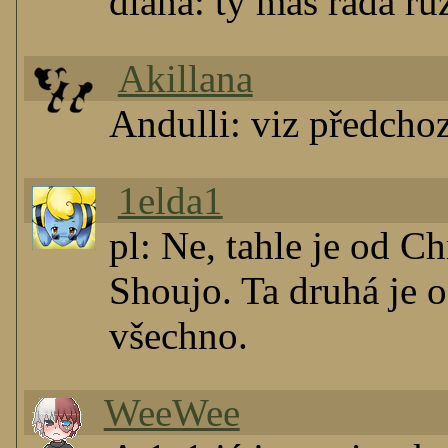
diana: ty mas rada ruz
Akillana
Andulli: viz předchoz
1elda1
pl: Ne, tahle je od C
Shoujo. Ta druhá je o
všechno.
WeeWee