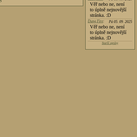
S
Věř nebo ne, není
to úplně nejnovější
stránka. :D
Dung Fire
:
Pá 05. 09. 2025
Věř nebo ne, není
to úplně nejnovější
stránka. :D
Starší zprávy