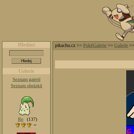
Hledání
pikachu.cz >>
PokéGalerie
>>
Galerie
>
Galerie
Seznam galerií
Seznam obrázků
Re
(137)