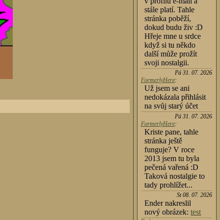
v profilu e-mail a
stále platí. Tahle
stránka poběží,
dokud budu živ :D
Hřeje mne u srdce
když si tu někdo
další může prožít
svoji nostalgii.
Pá 31. 07. 2026
FormerlyHere
:
Už jsem se ani
nedokázala přihlásit
na svůj starý účet
Pá 31. 07. 2026
FormerlyHere
:
Kriste pane, tahle
stránka ještě
funguje? V roce
2013 jsem tu byla
pečená vařená :D
Taková nostalgie to
tady prohlížet...
St 08. 07. 2026
Ender nakreslil
nový obrázek:
test