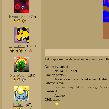
Kyuubreon
(79)
JupiterSG
(282)
Tak nějak mě začali bavit zápasy, tentokrát Bl
Datum vytvoření
Ne 14. 06. 2009
Dlouhý popisek
Nia Wolf
(184)
Tak nějak mě začali bavit zápasy, tentokr
Klíčová slova
Blaziken
,
boj
,
Oddish
,
Souboj
,
z??pas
Umístění
Ateliéry
Oblíbenost
1elda1
(47)