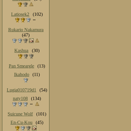
Latiosek2
(102)
Rukario Nakamura
(47)
Kashua
(30)
Pan Smeargle
(13)
Ikahodo
(11)
Lugia010719d1
(54)
naty108
(134)
Suicune Wolf
(101)
En-Cu-Kou
(45)