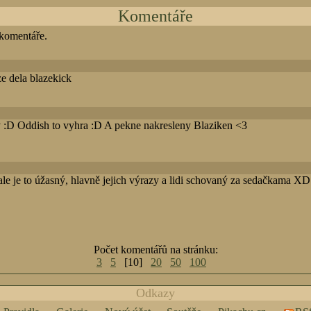
Komentáře
 komentáře.
ze dela blazekick
y :D Oddish to vyhra :D A pekne nakresleny Blaziken <3
, ale je to úžasný, hlavně jejich výrazy a lidi schovaný za sedačkama 
Počet komentářů na stránku:
3
5
[10]
20
50
100
Odkazy