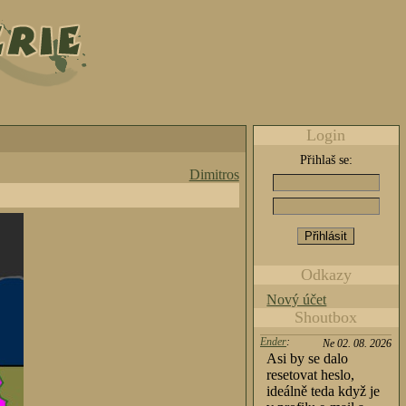
Login
Přihlaš se:
Dimitros
Odkazy
Nový účet
Shoutbox
Ender
:
Ne 02. 08. 2026
Asi by se dalo
resetovat heslo,
ideálně teda když je