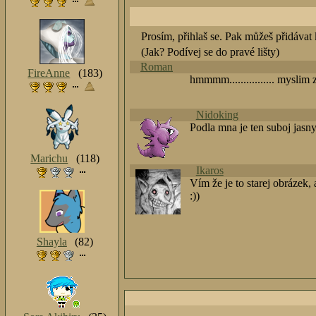
Prosím, přihlaš se. Pak můžeš přidávat
(Jak? Podívej se do pravé lišty)
Roman
FireAnne
(183)
hmmmm................ myslim 
Nidoking
Podla mna je ten suboj jasn
Marichu
(118)
Ikaros
Vím že je to starej obrázek
:))
Shayla
(82)