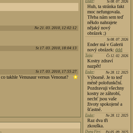
Ender
:
St 08. 07. 2026
Huh, ta stránka fakt
moc nefungovala.
Třeba nám sem teď
někdo nahrajete
nějaký nový
Ne 21. 03. 2010, 12:02:12
obrázek ;)
St 08. 07. 2026
Ender má v Galerii
St 17. 03. 2010, 18:04:13
nový obrázek:
ddd
Tajja
:
Čt 12. 02. 2026
Kostry zdraví
nazpět!
St 17. 03. 2010, 17:55:27
Ender
:
Ne 28. 12. 2025
XD co takhle Venusaur versus Venonat?
Výborně. Je to teď
méně polofunkční.
Pozdravuji všechny
kostry ze záhrobí,
nechť jsou vaše
životy spokojené a
šťastné.
Ender
:
Ne 28. 12. 2025
Raz dva tři
zkouška.
Dung Fire
:
Pá 05. 09. 2025