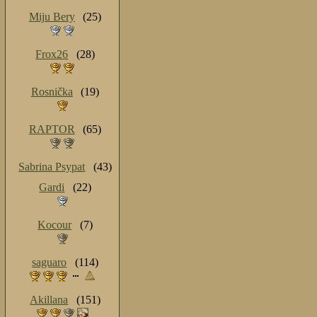
Miju Bery
(25)
Frox26
(28)
Rosnička
(19)
RAPTOR
(65)
Sabrina Psypat
(43)
Gardi
(22)
Kocour
(7)
saguaro
(114)
Akillana
(151)