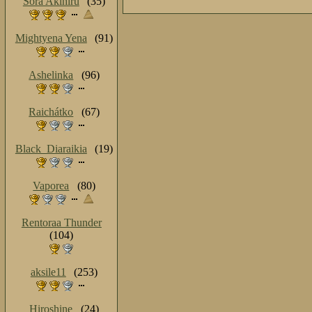
Sora Akihiru
(35)
Mightyena Yena
(91)
Ashelinka
(96)
Raichátko
(67)
Black_Diaraikia
(19)
Vaporea
(80)
Rentoraa Thunder
(104)
aksile11
(253)
Hiroshine
(24)