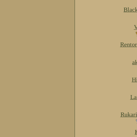
Blac
V
Rentor
a
H
La
Rukar