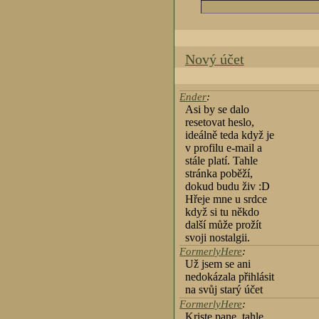
Nový účet
Ender
:
Asi by se dalo
resetovat heslo,
ideálně teda když je
v profilu e-mail a
stále platí. Tahle
stránka poběží,
dokud budu živ :D
Hřeje mne u srdce
když si tu někdo
další může prožít
svoji nostalgii.
FormerlyHere
:
Už jsem se ani
nedokázala přihlásit
na svůj starý účet
FormerlyHere
:
Kriste pane, tahle