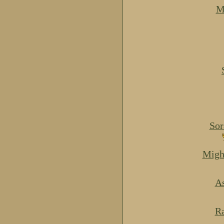
M
Sor
Migh
As
Ra