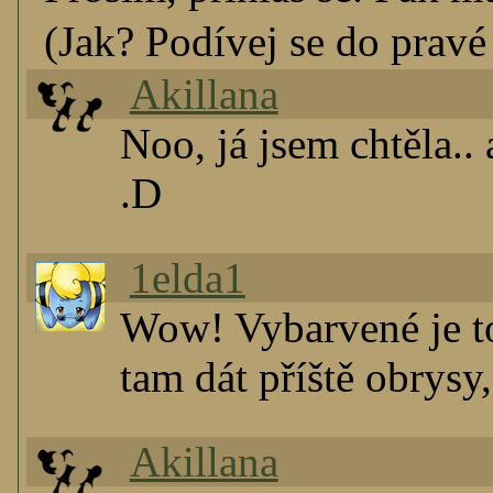
(Jak? Podívej se do pravé 
Akillana
Noo, já jsem chtěla..
.D
1elda1
Wow! Vybarvené je t
tam dát příště obrysy, 
Akillana