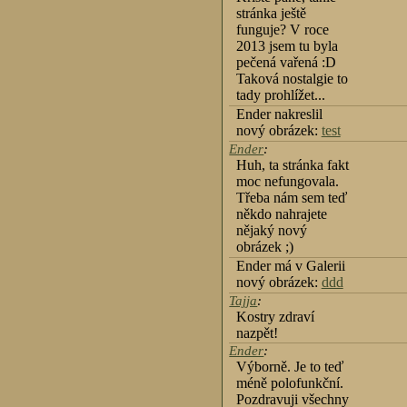
stránka ještě
funguje? V roce
2013 jsem tu byla
pečená vařená :D
Taková nostalgie to
tady prohlížet...
Ender nakreslil
nový obrázek:
test
Ender
:
Huh, ta stránka fakt
moc nefungovala.
Třeba nám sem teď
někdo nahrajete
nějaký nový
obrázek ;)
Ender má v Galerii
nový obrázek:
ddd
Tajja
:
Kostry zdraví
nazpět!
Ender
:
Výborně. Je to teď
méně polofunkční.
Pozdravuji všechny