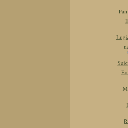
Pan
I
Lugi
n
Suic
En
Mi
R