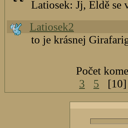
Latiosek: Jj, Eldě se 
Latiosek2
to je krásnej Girafar
Počet kome
3
5
[10