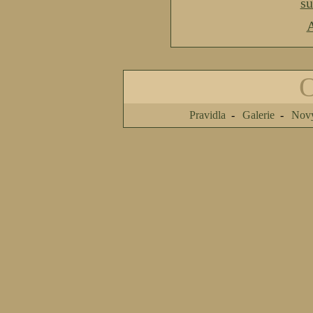
s
A
Pravidla
Galerie
Nový