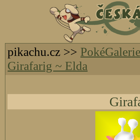
pikachu.cz >>
PokéGaleri
Girafarig ~ Elda
Giraf