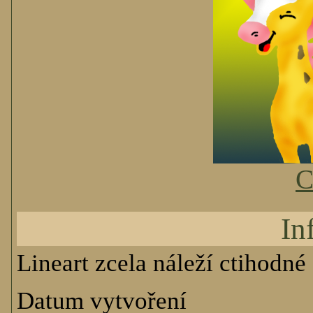
C
In
Lineart zcela náleží ctihodné
Datum vytvoření