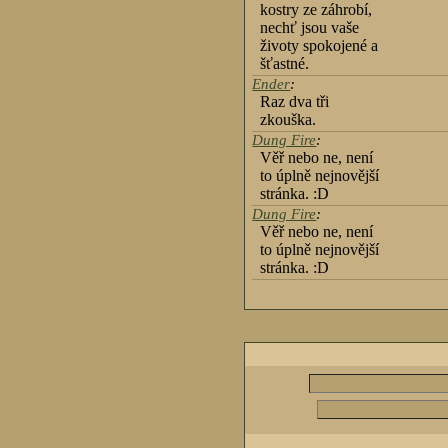
kostry ze záhrobí,
nechť jsou vaše
životy spokojené a
šťastné.
Ender
:
Raz dva tři
zkouška.
Dung Fire
:
Věř nebo ne, není
to úplně nejnovější
stránka. :D
Dung Fire
:
Věř nebo ne, není
to úplně nejnovější
stránka. :D