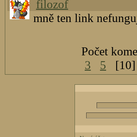
filozof
mně ten link nefungu
Počet kome
3
5
[10