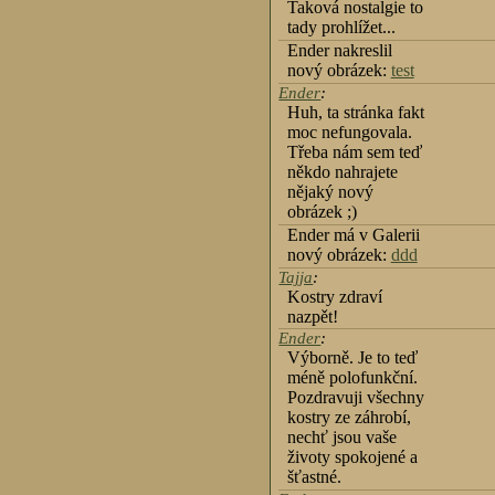
Taková nostalgie to
tady prohlížet...
Ender nakreslil
nový obrázek:
test
Ender
:
Huh, ta stránka fakt
moc nefungovala.
Třeba nám sem teď
někdo nahrajete
nějaký nový
obrázek ;)
Ender má v Galerii
nový obrázek:
ddd
Tajja
:
Kostry zdraví
nazpět!
Ender
:
Výborně. Je to teď
méně polofunkční.
Pozdravuji všechny
kostry ze záhrobí,
nechť jsou vaše
životy spokojené a
šťastné.