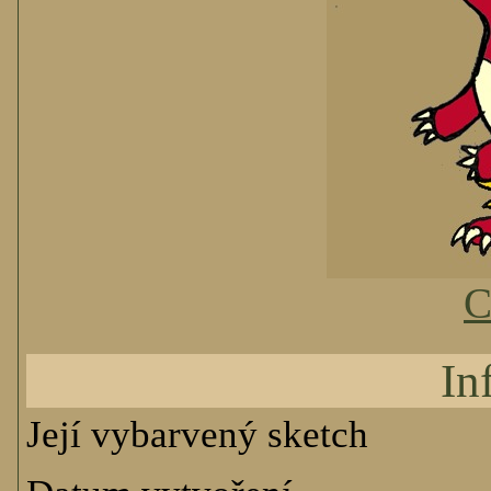
C
In
Její vybarvený sketch