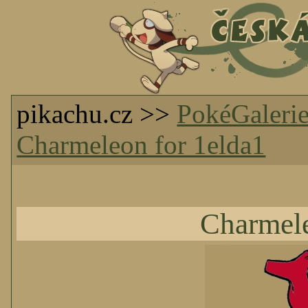
pikachu.cz >>
PokéGaleri
Charmeleon for 1elda1
Charmele