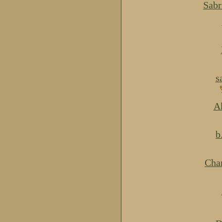
Sabr
s
Ak
b
Cha