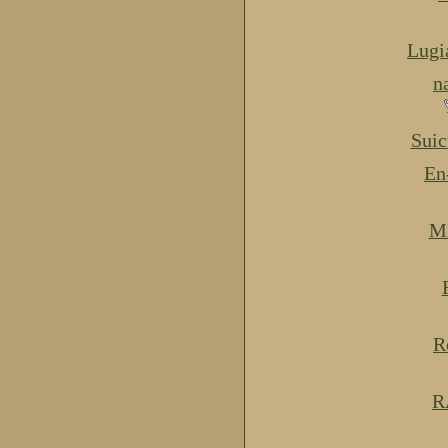
Lugi
n
Suic
En
Mi
R
R