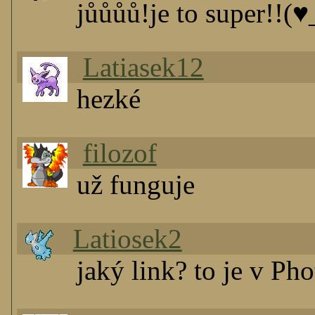
jůůůů!je to super!!(♥
Latiasek12
hezké
filozof
už funguje
Latiosek2
jaký link? to je v Pho