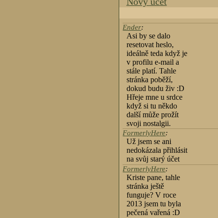
Nový účet
Ender
:
Asi by se dalo
resetovat heslo,
ideálně teda když je
v profilu e-mail a
stále platí. Tahle
stránka poběží,
dokud budu živ :D
Hřeje mne u srdce
když si tu někdo
další může prožít
svoji nostalgii.
FormerlyHere
:
Už jsem se ani
nedokázala přihlásit
na svůj starý účet
FormerlyHere
:
Kriste pane, tahle
stránka ještě
funguje? V roce
2013 jsem tu byla
pečená vařená :D