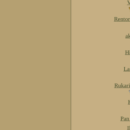
V
Rentor
a
H
La
Rukar
Pan
I