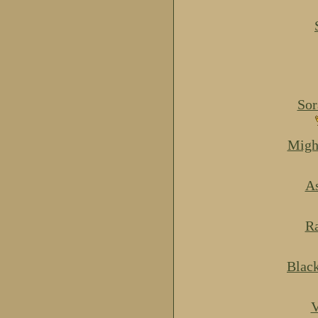
Sor
Migh
As
Ra
Blac
V