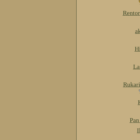
Rentor
a
H
La
Rukar
Pan
I