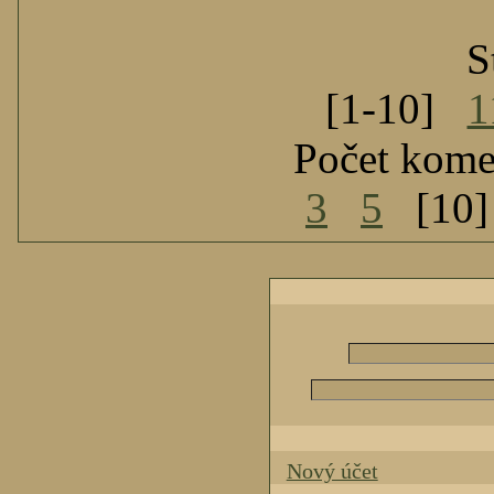
S
[1-10]
1
Počet kome
3
5
[10
Nový účet