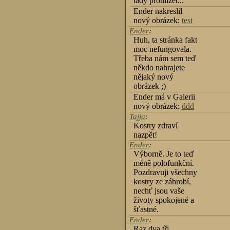
tady prohlížet...
Ender nakreslil
nový obrázek:
test
Ender
:
Huh, ta stránka fakt
moc nefungovala.
Třeba nám sem teď
někdo nahrajete
nějaký nový
obrázek ;)
Ender má v Galerii
nový obrázek:
ddd
Tajja
:
Kostry zdraví
nazpět!
Ender
:
Výborně. Je to teď
méně polofunkční.
Pozdravuji všechny
kostry ze záhrobí,
nechť jsou vaše
životy spokojené a
šťastné.
Ender
:
Raz dva tři