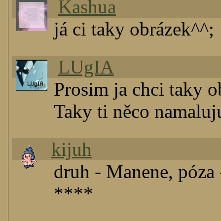
Kashua
já ci taky obrázek^^;
LUgIA
Prosim ja chci taky 
Taky ti něco namaluju
kijuh
druh - Manene, póza 
****