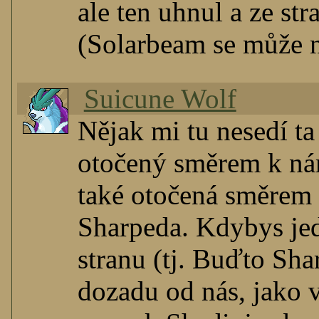
ale ten uhnul a ze st
(Solarbeam se může 
Suicune Wolf
Nějak mi tu nesedí t
otočený směrem k nám
také otočená směrem 
Sharpeda. Kdybys jed
stranu (tj. Buďto Sh
dozadu od nás, jako 