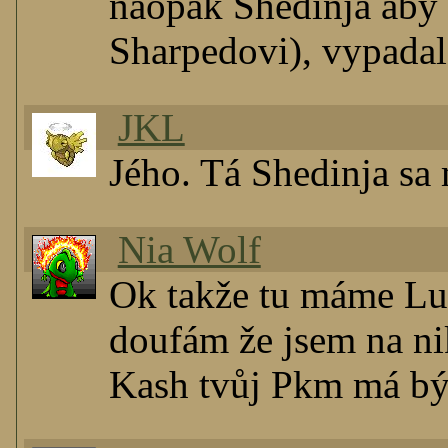
naopak Shedinja aby
Sharpedovi), vypadal
JKL
Jého. Tá Shedinja sa
Nia Wolf
Ok takže tu máme Lu
doufám že jsem na n
Kash tvůj Pkm má bý