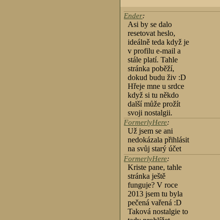
Ender
:
Asi by se dalo
resetovat heslo,
ideálně teda když je
v profilu e-mail a
stále platí. Tahle
stránka poběží,
dokud budu živ :D
Hřeje mne u srdce
když si tu někdo
další může prožít
svoji nostalgii.
FormerlyHere
:
Už jsem se ani
nedokázala přihlásit
na svůj starý účet
FormerlyHere
:
Kriste pane, tahle
stránka ještě
funguje? V roce
2013 jsem tu byla
pečená vařená :D
Taková nostalgie to