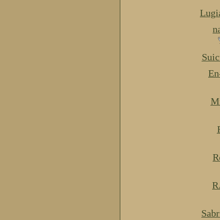
Lugi
n
Suic
En
Mi
R
R
Sabr