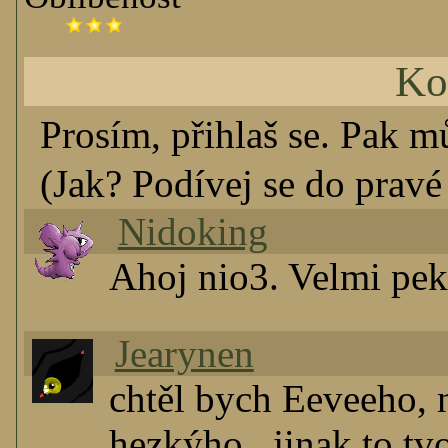
Ko
Prosím, přihlaš se. Pak m
(Jak? Podívej se do pravé 
Nidoking
Ahoj nio3. Velmi pek
Jearynen
chtěl bych Eeveeho, 
hezkýho...jinak to tvo