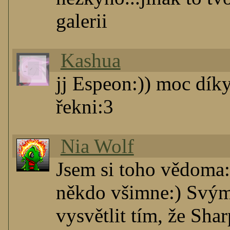
galerii
Kashua
jj Espeon:)) moc díky
řekni:3
Nia Wolf
Jsem si toho vědoma:
někdo všimne:) Svým
vysvětlit tím, že Sha