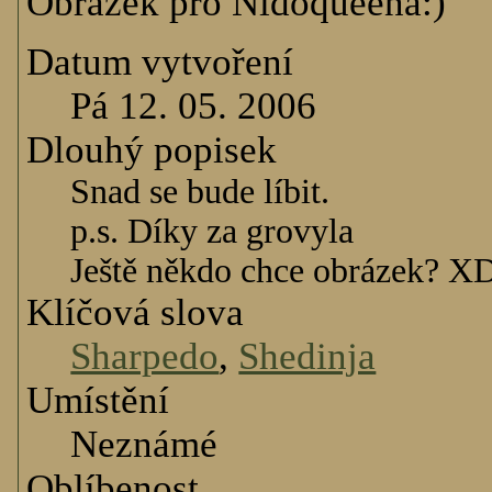
Obrázek pro Nidoqueena:)
Datum vytvoření
Pá 12. 05. 2006
Dlouhý popisek
Snad se bude líbit.
p.s. Díky za grovyla
Ještě někdo chce obrázek? X
Klíčová slova
Sharpedo
,
Shedinja
Umístění
Neznámé
Oblíbenost