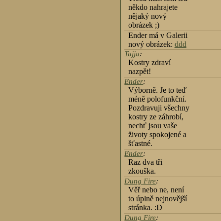
někdo nahrajete
nějaký nový
obrázek ;)
Ender má v Galerii
nový obrázek:
ddd
Tajja
:
Kostry zdraví
nazpět!
Ender
:
Výborně. Je to teď
méně polofunkční.
Pozdravuji všechny
kostry ze záhrobí,
nechť jsou vaše
životy spokojené a
šťastné.
Ender
:
Raz dva tři
zkouška.
Dung Fire
:
Věř nebo ne, není
to úplně nejnovější
stránka. :D
Dung Fire
: