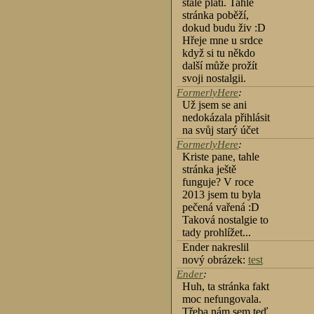
stále platí. Tahle
stránka poběží,
dokud budu živ :D
Hřeje mne u srdce
když si tu někdo
další může prožít
svoji nostalgii.
FormerlyHere
:
Už jsem se ani
nedokázala přihlásit
na svůj starý účet
FormerlyHere
:
Kriste pane, tahle
stránka ještě
funguje? V roce
2013 jsem tu byla
pečená vařená :D
Taková nostalgie to
tady prohlížet...
Ender nakreslil
nový obrázek:
test
Ender
:
Huh, ta stránka fakt
moc nefungovala.
Třeba nám sem teď