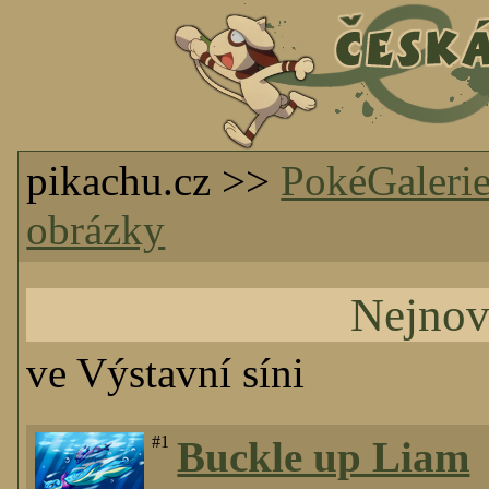
pikachu.cz >>
PokéGaleri
obrázky
Nejnov
ve Výstavní síni
#1
Buckle up Liam