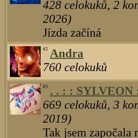
428
celokuků
,
2
kom
2026)
Jízda začíná
#2
Andra
760
celokuků
#3
. . : : SYLVEON : 
669
celokuků
,
3
kom
2019)
Tak jsem započala 