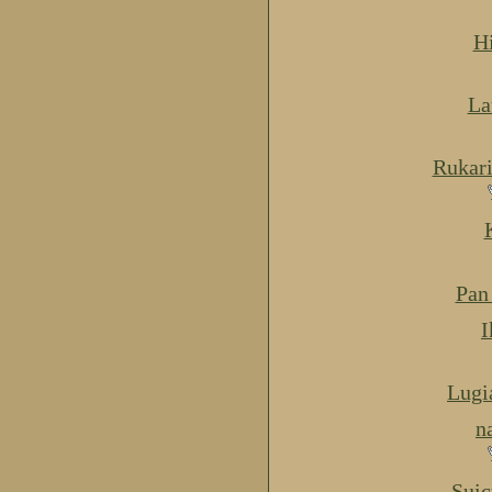
H
La
Rukar
Pan
I
Lugi
n
Suic