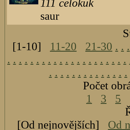
111
celokuk
saur
S
[1-10]
11-20
21-30
.
.
.
.
.
.
.
.
.
.
.
.
.
.
.
.
.
.
.
.
.
.
.
.
.
.
.
.
.
.
.
.
.
.
.
.
.
.
Počet obr
1
3
5
Ř
[Od nejnovějších]
Od n