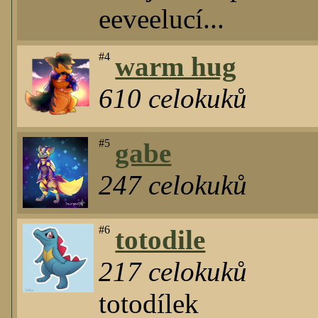
eeveelucí...
#4
warm hug
610
celokuků
#5
gabe
247
celokuků
#6
totodile
217
celokuků
totodílek