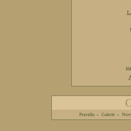
L
s
A
Pravidla
Galerie
Nový