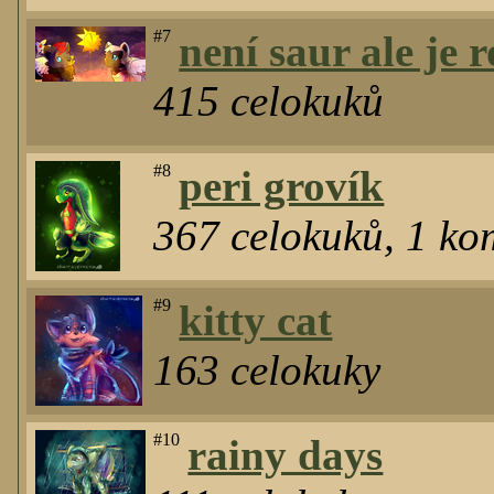
#7
není saur ale je 
415
celokuků
#8
peri grovík
367
celokuků
,
1
kom
#9
kitty cat
163
celokuky
#10
rainy days