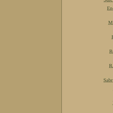
En
Mi
R
R
Sabr