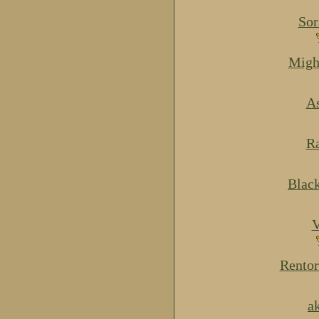
Sor
Migh
As
Ra
Blac
V
Rentor
a