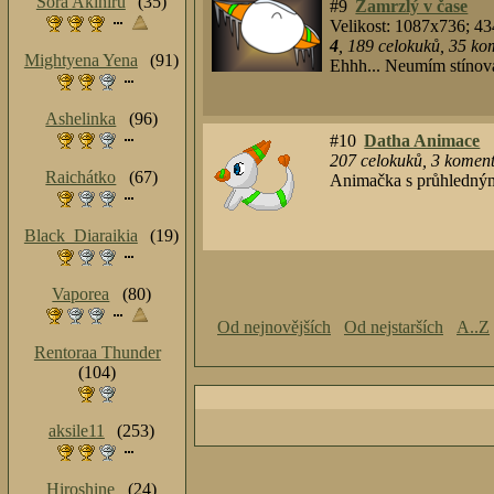
Sora Akihiru
(35)
#9
Zamrzlý v čase
Velikost: 1087x736; 4
4
,
189
celokuků
,
35
kom
Mightyena Yena
(91)
Ehhh... Neumím stínova
Ashelinka
(96)
#10
Datha Animace
207
celokuků
,
3
komentá
Raichátko
(67)
Animačka s průhledný
Black_Diaraikia
(19)
Vaporea
(80)
Od nejnovějších
Od nejstarších
A..Z
Rentoraa Thunder
(104)
aksile11
(253)
Hiroshine
(24)