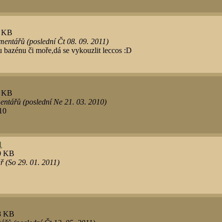
3 KB
entářů (poslední Čt 08. 09. 2011)
u bazénu či moře,dá se vykouzlit leccos :D
7 KB
ntářů (poslední Ne 21. 03. 2010)
10
1
.0 KB
 (So 29. 01. 2011)
.8 KB