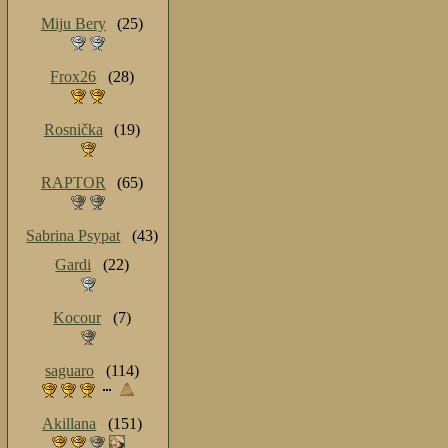
Miju Bery
(25)
Frox26
(28)
Rosnička
(19)
RAPTOR
(65)
Sabrina Psypat
(43)
Gardi
(22)
Kocour
(7)
saguaro
(114)
Akillana
(151)