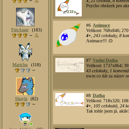
3
,
21
celokuk
,
8
komentá
Psycho obrázek pro aks
#6
Animace
FireAnne
(183)
Velikost: 768x846; 27
4+
,
243
celokuky
,
8
kom
Animace!!! :D
#7
Vodní Datha
Marichu
(118)
Velikost: 1737x864; 3
43
celokuky
,
1
komentář
nwm co dát za název o
#8
Datha
Shayla
(82)
Velikost: 718x320; 10
4+
,
105
celokuků
,
24
ko
Tak tohle jsem já. aki