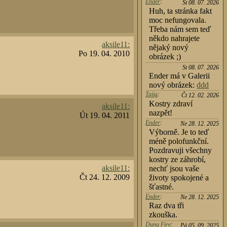
Ender
:
St 08. 07. 2026
Huh, ta stránka fakt
moc nefungovala.
Třeba nám sem teď
někdo nahrajete
aksile11:
nějaký nový
Po 19. 04. 2010
obrázek ;)
St 08. 07. 2026
Ender má v Galerii
nový obrázek:
ddd
Tajja
:
Čt 12. 02. 2026
Kostry zdraví
aksile11:
nazpět!
Út 19. 04. 2011
Ender
:
Ne 28. 12. 2025
Výborně. Je to teď
méně polofunkční.
Pozdravuji všechny
kostry ze záhrobí,
aksile11:
nechť jsou vaše
Čt 24. 12. 2009
životy spokojené a
šťastné.
Ender
:
Ne 28. 12. 2025
Raz dva tři
zkouška.
Dung Fire
:
Pá 05. 09. 2025