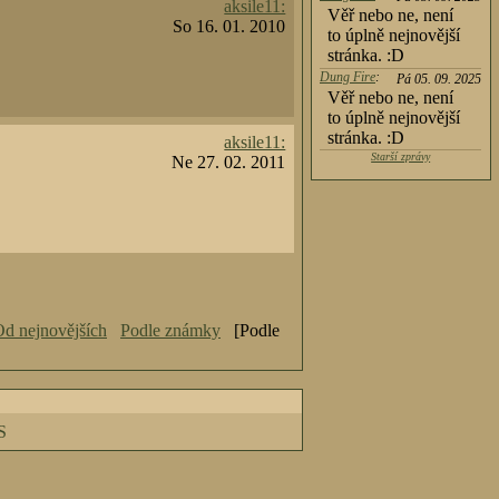
aksile11:
Věř nebo ne, není
So 16. 01. 2010
to úplně nejnovější
stránka. :D
Dung Fire
:
Pá 05. 09. 2025
Věř nebo ne, není
to úplně nejnovější
stránka. :D
aksile11:
Starší zprávy
Ne 27. 02. 2011
d nejnovějších
Podle známky
[Podle
S