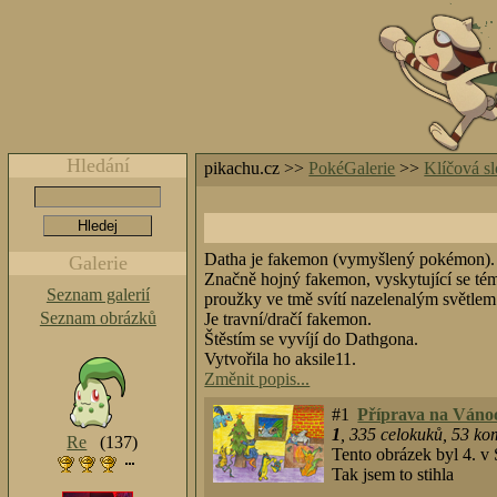
Hledání
pikachu.cz >>
PokéGalerie
>>
Klíčová s
Datha je fakemon (vymyšlený pokémon).
Galerie
Značně hojný fakemon, vyskytující se tém
Seznam galerií
proužky ve tmě svítí nazelenalým světlem
Seznam obrázků
Je travní/dračí fakemon.
Štěstím se vyvíjí do Dathgona.
Vytvořila ho aksile11.
Změnit popis...
#1
Příprava na Váno
1
,
335
celokuků
,
53
kom
Re
(137)
Tento obrázek byl 4. v 
Tak jsem to stihla