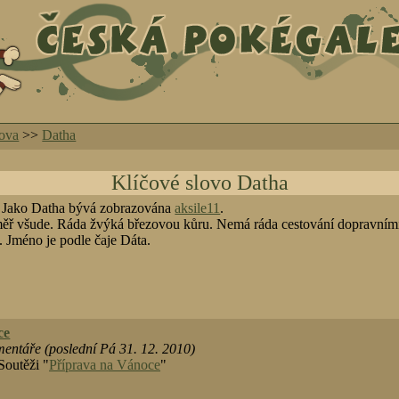
lova
>>
Datha
Klíčové slovo Datha
 Jako Datha bývá zobrazována
aksile11
.
ěř všude. Ráda žvýká březovou kůru. Nemá ráda cestování dopravními 
. Jméno je podle čaje Dáta.
ce
entáře (poslední Pá 31. 12. 2010)
Soutěži "
Příprava na Vánoce
"