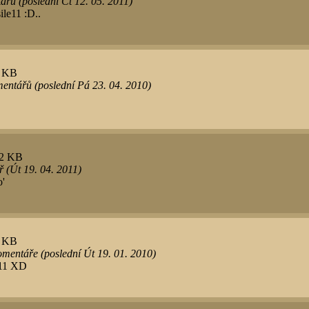
řů (poslední Čt 12. 05. 2011)
ile11 :D..
0 KB
entářů (poslední Pá 23. 04. 2010)
92 KB
 (Út 19. 04. 2011)
o'
8 KB
mentáře (poslední Út 19. 01. 2010)
le11 XD