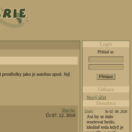
Login
Přihlaš se:
prostředky jako je autobus apod. Její
Odkazy
Nový účet
Shoutbox
Shayla:
Ender
:
Ne 02. 08. 2026
Út 07. 12. 2010
Asi by se dalo
resetovat heslo,
ideálně teda když je