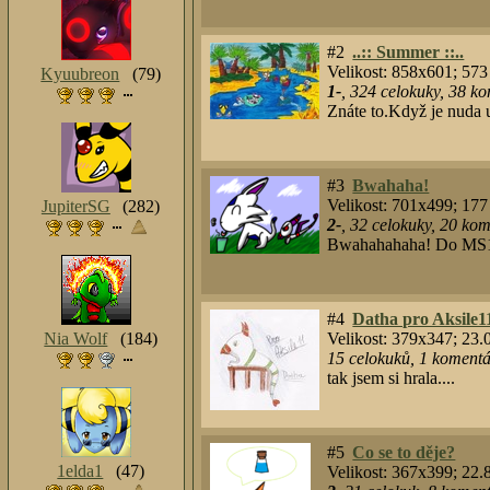
#2
..:: Summer ::..
Velikost: 858x601; 57
Kyuubreon
(79)
1-
,
324
celokuky
,
38
kom
Znáte to.Když je nuda 
#3
Bwahaha!
Velikost: 701x499; 17
JupiterSG
(282)
2-
,
32
celokuky
,
20
kome
Bwahahahaha! Do MS
#4
Datha pro Aksile1
Nia Wolf
(184)
Velikost: 379x347; 23
15
celokuků
,
1
komentář
tak jsem si hrala....
#5
Co se to děje?
1elda1
(47)
Velikost: 367x399; 22