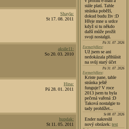
v profilu e-mail a
stále platí. Tahle
stránka poběží,
Shayla:
dokud budu živ :D
St 17. 08. 2011
Hřeje mne u srdce
když si tu někdo
další může prožít
svoji nostalgii.
Pá 31. 07. 2026
FormerlyHere
:
aksile11:
Už jsem se ani
So 20. 03. 2010
nedokázala přihlásit
na svůj starý účet
Pá 31. 07. 2026
FormerlyHere
:
Kriste pane, tahle
stránka ještě
Hina:
funguje? V roce
Pá 28. 01. 2011
2013 jsem tu byla
pečená vařená :D
Taková nostalgie to
tady prohlížet...
St 08. 07. 2026
hupdak:
Ender nakreslil
St 11. 05. 2011
nový obrázek:
test