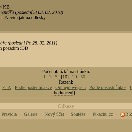
34 KB
entářů (poslední St 03. 02. 2010)
t. Nevím jak na odlesky.
ře (poslední Po 28. 02. 2011)
m pozadím :DD
Počet obrázků na stránku:
1
3
5
[10]
20
50
Řazení:
Z..A
Podle poslední
akce
Od nejnovějších
Podle poslední
akce
O
hodnocení
]
Odkazy
Pravidla
Galerie
Nový účet
Soutěže
Pikachu.cz
RS