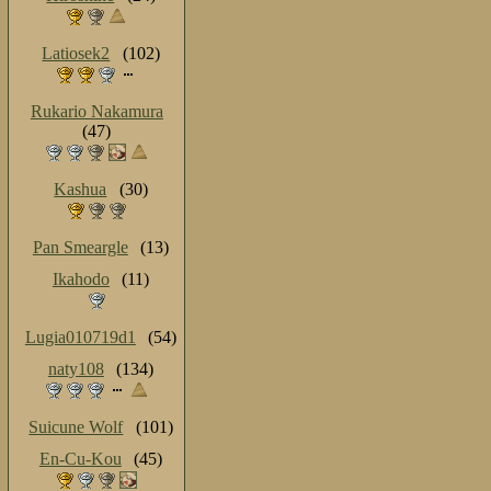
Latiosek2
(102)
Rukario Nakamura
(47)
Kashua
(30)
Pan Smeargle
(13)
Ikahodo
(11)
Lugia010719d1
(54)
naty108
(134)
Suicune Wolf
(101)
En-Cu-Kou
(45)