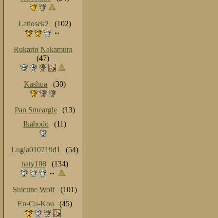
Latiosek2
(102)
Rukario Nakamura
(47)
Kashua
(30)
Pan Smeargle
(13)
Ikahodo
(11)
Lugia010719d1
(54)
naty108
(134)
Suicune Wolf
(101)
En-Cu-Kou
(45)