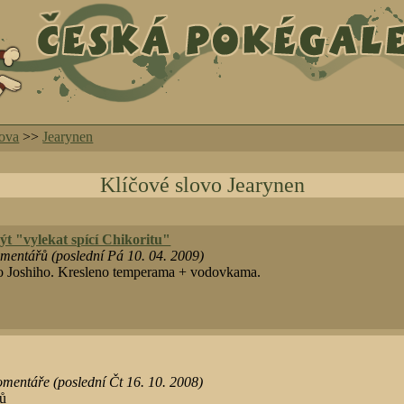
lova
>>
Jearynen
Klíčové slovo Jearynen
ýt "vylekat spící Chikoritu"
mentářů (poslední Pá 10. 04. 2009)
 Joshiho. Kresleno temperama + vodovkama.
mentáře (poslední Čt 16. 10. 2008)
sů