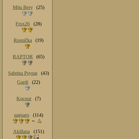
Miju Bery
(25)
Frox26
(28)
Rosnička
(19)
RAPTOR
(65)
Sabrina Psypat
(43)
Gardi
(22)
Kocour
(7)
saguaro
(114)
Akillana
(151)