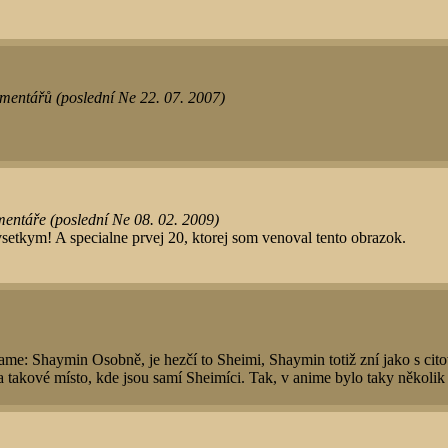
mentářů (poslední Ne 22. 07. 2007)
entáře (poslední Ne 08. 02. 2009)
setkym! A specialne prvej 20, ktorej som venoval tento obrazok.
ame: Shaymin Osobně, je hezčí to Sheimi, Shaymin totiž zní jako s ci
a takové místo, kde jsou samí Sheimíci. Tak, v anime bylo taky několik 