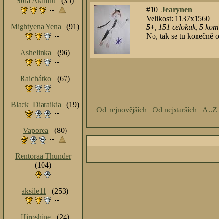
Sora Akihiru
(35)
#10
Jearynen
Velikost: 1137x1560
Mightyena Yena
(91)
5+
,
151
celokuk
,
5
kome
No, tak se tu konečně 
Ashelinka
(96)
Raichátko
(67)
Black_Diaraikia
(19)
Od nejnovějších
Od nejstarších
A..Z
Vaporea
(80)
Rentoraa Thunder
(104)
aksile11
(253)
Hiroshine
(24)