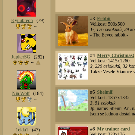
#3
Eebbit
Kyuubreon
(79)
Velikost: 500x500
1-
,
176
celokuků
,
29
ko
- The Eevee rabbit -
#4
Merry Christmas!
JupiterSG
(282)
Velikost: 1415x1260
3
,
220
celokuků
,
32
kom
Takze Vesele Vianoce v
#5
Sheimii!
Nia Wolf
(184)
Velikost: 1857x1332
3
,
51
celokuk
Jp. name: Sheimi An. n
jsem se jednou dostal n
#6
My trainer card
1elda1
(47)
Velikost: 323x176