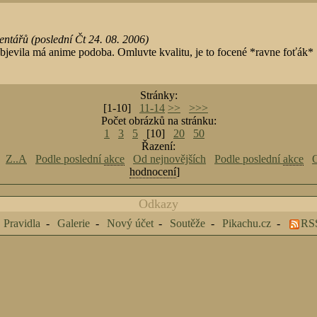
ntářů (poslední Čt 24. 08. 2006)
objevila má anime podoba. Omluvte kvalitu, je to focené *ravne foťák*
Stránky:
[1-10]
11-14
>>
>>>
Počet obrázků na stránku:
1
3
5
[10]
20
50
Řazení:
Z..A
Podle poslední
akce
Od nejnovějších
Podle poslední
akce
O
hodnocení
]
Odkazy
Pravidla
Galerie
Nový účet
Soutěže
Pikachu.cz
RS