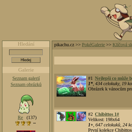
Hledání
pikachu.cz >>
PokéGalerie
>>
Klíčová s
Galerie
Seznam galerií
#1
Nejlepší co může b
1*
,
434
celokuky
,
19
ko
Seznam obrázků
Obrázek k vánocům pro
#2
Chibittos 1#
Re
(137)
Velikost: 198x64
1+
,
647
celokuků
,
24
ko
První kolekce Chibitto