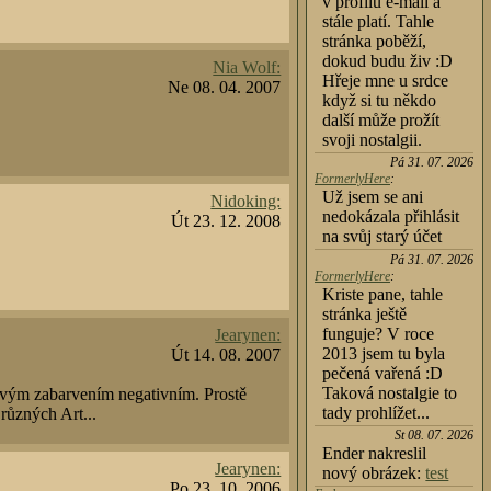
v profilu e-mail a
stále platí. Tahle
stránka poběží,
dokud budu živ :D
Nia Wolf:
Hřeje mne u srdce
Ne 08. 04. 2007
když si tu někdo
další může prožít
svoji nostalgii.
Pá 31. 07. 2026
FormerlyHere
:
Už jsem se ani
Nidoking:
nedokázala přihlásit
Út 23. 12. 2008
na svůj starý účet
Pá 31. 07. 2026
FormerlyHere
:
Kriste pane, tahle
stránka ještě
funguje? V roce
Jearynen:
2013 jsem tu byla
Út 14. 08. 2007
pečená vařená :D
Taková nostalgie to
tovým zabarvením negativním. Prostě
tady prohlížet...
různých Art...
St 08. 07. 2026
Ender nakreslil
Jearynen:
nový obrázek:
test
Po 23. 10. 2006