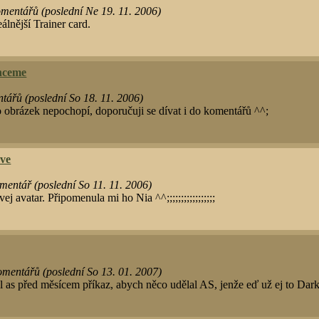
mentářů (poslední Ne 19. 11. 2006)
álnější Trainer card.
chceme
ářů (poslední So 18. 11. 2006)
nto obrázek nepochopí, doporučuji se dívat i do komentářů ^^;
ove
mentář (poslední So 11. 11. 2006)
ej avatar. Připomenula mi ho Nia ^^;;;;;;;;;;;;;;;;;
mentářů (poslední So 13. 01. 2007)
l as před měsícem příkaz, abych něco udělal AS, jenže eď už ej to Dark 