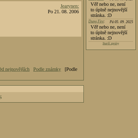
Věř nebo ne, není
Jearynen:
to úplně nejnovější
Po 21. 08. 2006
stránka. :D
Dung Fire
:
Pá 05. 09. 2025
Věř nebo ne, není
to úplně nejnovější
stránka. :D
Starší zprávy
d nejnovějších
Podle známky
[Podle
S