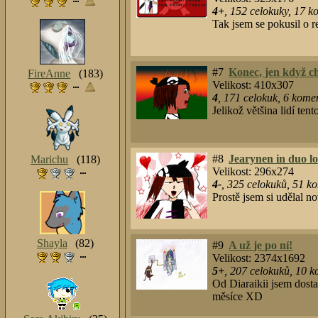
4+
,
152
celokuky
,
17
ko
Tak jsem se pokusil o re
#7
Konec, jen když 
FireAnne
(183)
Velikost: 410x307
4
,
171
celokuk
,
6
koment
Jelikož většina lidí te
#8
Jearynen in duo l
Marichu
(118)
Velikost: 296x274
4-
,
325
celokuků
,
51
ko
Prostě jsem si udělal nov
Shayla
(82)
#9
A už je po ní!
Velikost: 2374x1692
5+
,
207
celokuků
,
10
ko
Od Diaraikii jsem dosta
měsíce XD