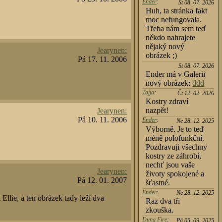
Ender
:
St 08. 07. 2026
Huh, ta stránka fakt
moc nefungovala.
Třeba nám sem teď
někdo nahrajete
nějaký nový
Jearynen:
obrázek ;)
Pá 17. 11. 2006
St 08. 07. 2026
Ender má v Galerii
nový obrázek:
ddd
Tajja
:
Čt 12. 02. 2026
Kostry zdraví
nazpět!
Jearynen:
Pá 10. 11. 2006
Ender
:
Ne 28. 12. 2025
Výborně. Je to teď
méně polofunkční.
Pozdravuji všechny
kostry ze záhrobí,
nechť jsou vaše
Jearynen:
životy spokojené a
Pá 12. 01. 2007
šťastné.
Ender
:
Ne 28. 12. 2025
Ellie, a ten obrázek tady leží dva
Raz dva tři
zkouška.
Dung Fire
:
Pá 05. 09. 2025