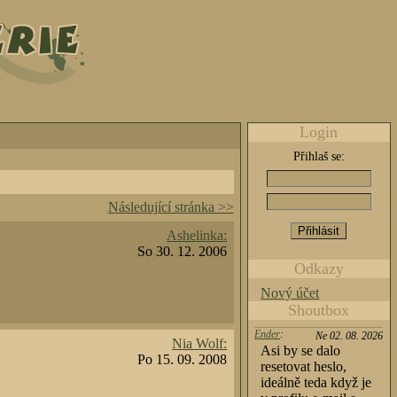
Login
Přihlaš se:
Následující stránka >>
Ashelinka:
So 30. 12. 2006
Odkazy
Nový účet
Shoutbox
Ender
:
Ne 02. 08. 2026
Nia Wolf:
Asi by se dalo
Po 15. 09. 2008
resetovat heslo,
ideálně teda když je