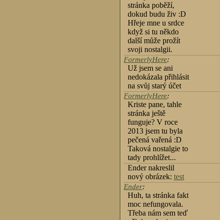
stránka poběží,
dokud budu živ :D
Hřeje mne u srdce
když si tu někdo
další může prožít
svoji nostalgii.
FormerlyHere
:
Už jsem se ani
nedokázala přihlásit
na svůj starý účet
FormerlyHere
:
Kriste pane, tahle
stránka ještě
funguje? V roce
2013 jsem tu byla
pečená vařená :D
Taková nostalgie to
tady prohlížet...
Ender nakreslil
nový obrázek:
test
Ender
:
Huh, ta stránka fakt
moc nefungovala.
Třeba nám sem teď