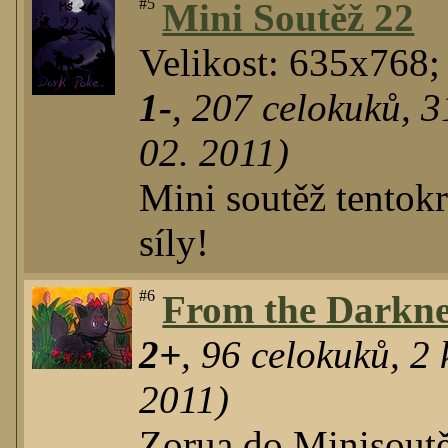
#5
Mini Soutěž 22
Velikost: 635x768
1-
,
207
celokuků
,
3
02. 2011)
Mini soutěž tentokr
síly!
#6
From the Darkne
2+
,
96
celokuků
,
2
k
2011)
Zorua do Minisoutě