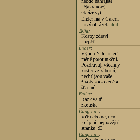
někdo nahrajete
nějaký nový
obrázek ;)
Ender má v Galerii
nový obrázek:
ddd
Tajja
:
Kostry zdraví
nazpět!
Ender
:
Výborně. Je to teď
méně polofunkční.
Pozdravuji všechny
kostry ze záhrobí,
nechť jsou vaše
životy spokojené a
šťastné.
Ender
:
Raz dva tři
zkouška.
Dung Fire
:
Věř nebo ne, není
to úplně nejnovější
stránka. :D
Dung Fire
:
Věř nebo ne, není