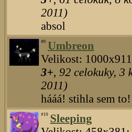
2011)
absol
#9
Umbreon
Velikost: 1000x91
3+
,
92
celokuky
,
3
k
2011)
hááá! stihla sem to!
#10
Sleeping
Velikost: 458x381