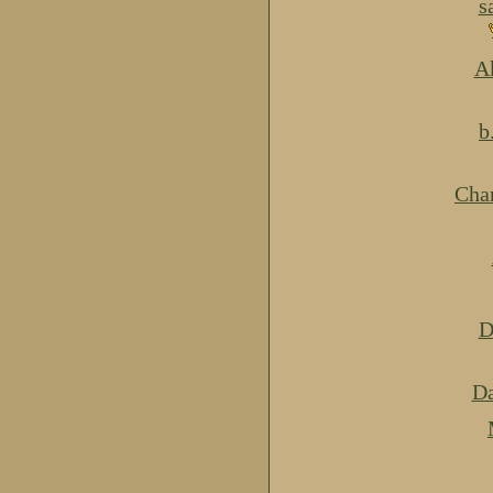
s
Ak
b
Cha
D
Da