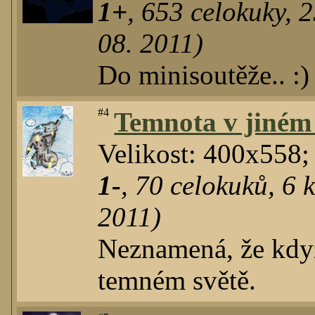
1+
,
653
celokuky
,
2
08. 2011)
Do minisoutěže.. :)
#4
Temnota v jiném 
Velikost: 400x558;
1-
,
70
celokuků
,
6
k
2011)
Neznamená, že když
temném světě.