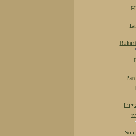
H
La
Rukar
Pan
I
Lugi
n
Suic