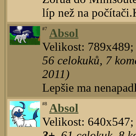
líp než na počítači
#7
Absol
Velikost: 789x489
56
celokuků
,
7
kome
2011)
Lepšie ma nenapad
#8
Absol
Velikost: 640x547;
3+
,
61
celokuk
,
8
ko