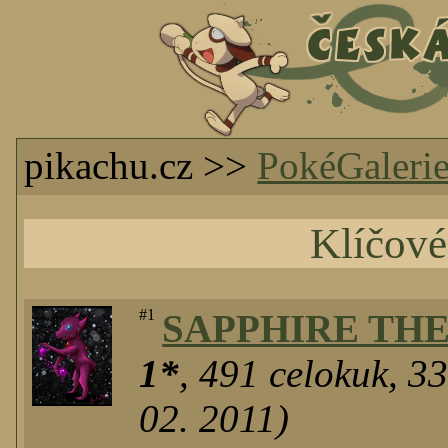
pikachu.cz >>
PokéGaleri
Klíčov
#1
SAPPHIRE TH
1*
,
491
celokuk
,
3
02. 2011)