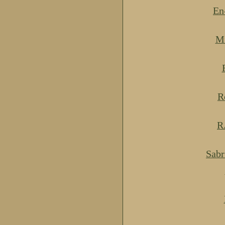
En
Mi
R
R
Sabr