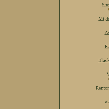
Sor
Migh
As
Ra
Blac
V
Rentor
a