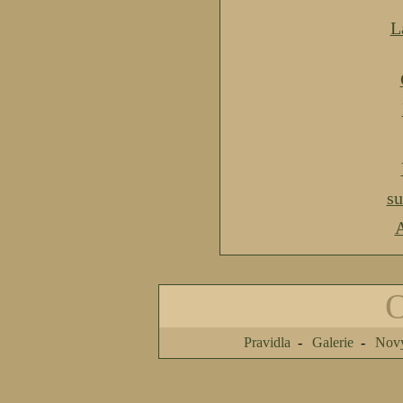
L
s
A
Pravidla
Galerie
Nový