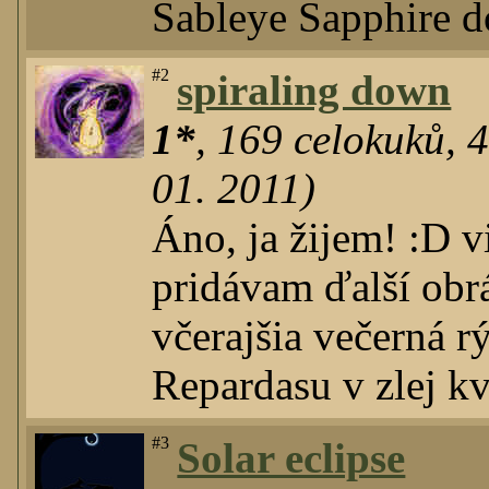
Sableye Sapphire do
#2
spiraling down
1*
,
169
celokuků
,
01. 2011)
Áno, ja žijem! :D vi
pridávam ďalší obr
včerajšia večerná r
Repardasu v zlej kv
#3
Solar eclipse