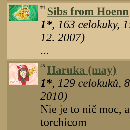
#4
Sibs from Hoenn
1*
,
163
celokuky
,
1
12. 2007)
...
#5
Haruka (may)
1*
,
129
celokuků
,
2010)
Nie je to nič moc, 
torchicom