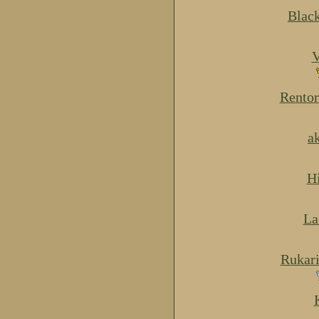
Blac
V
Rentor
a
H
La
Rukar