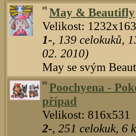
#8
May & Beautifly
Velikost: 1232x16
1-
,
139
celokuků
,
1
02. 2010)
May se svým Beaut
#9
Poochyena - Pok
případ
Velikost: 816x531
2-
,
251
celokuk
,
6
k