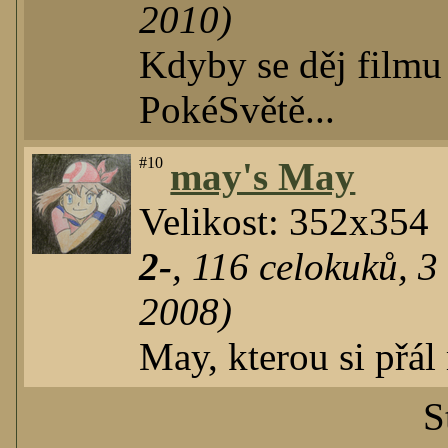
2010)
Kdyby se děj filmu
PokéSvětě...
#10
may's May
Velikost: 352x354
2-
,
116
celokuků
,
3
2008)
May, kterou si přá
S