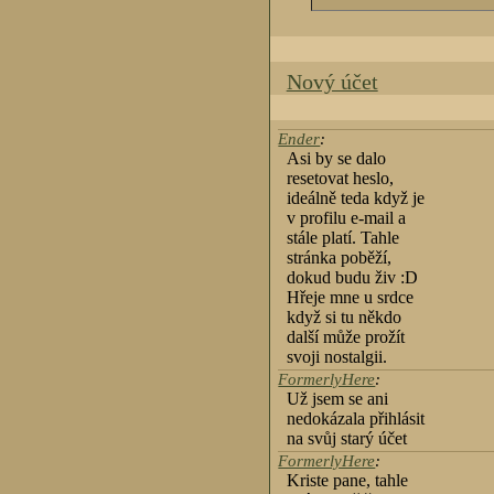
Nový účet
Ender
:
Asi by se dalo
resetovat heslo,
ideálně teda když je
v profilu e-mail a
stále platí. Tahle
stránka poběží,
dokud budu živ :D
Hřeje mne u srdce
když si tu někdo
další může prožít
svoji nostalgii.
FormerlyHere
:
Už jsem se ani
nedokázala přihlásit
na svůj starý účet
FormerlyHere
:
Kriste pane, tahle