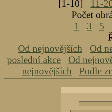
[1-10]
11-2
Počet obr
1
3
5
Ř
Od nejnovějších
Od ne
poslední
akce
Od nejnově
nejnovějších
Podle z