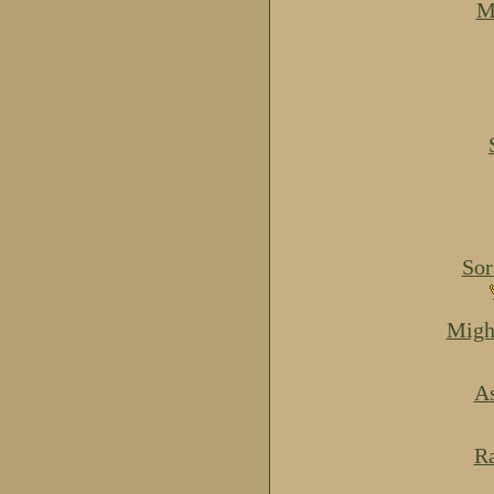
M
Sor
Migh
As
Ra