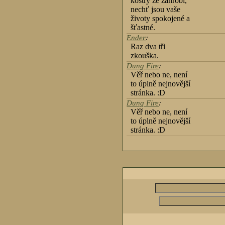
kostry ze záhrobí,
nechť jsou vaše
životy spokojené a
šťastné.
Ender
:
Raz dva tři
zkouška.
Dung Fire
:
Věř nebo ne, není
to úplně nejnovější
stránka. :D
Dung Fire
:
Věř nebo ne, není
to úplně nejnovější
stránka. :D