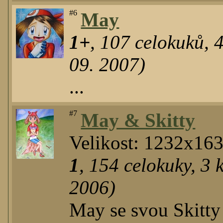
#6
May
1+
,
107
celokuků
,
09. 2007)
...
#7
May & Skitty
Velikost: 1232x16
1
,
154
celokuky
,
3
k
2006)
May se svou Skitty