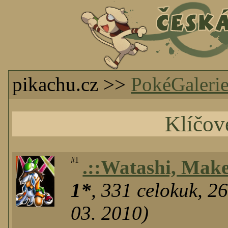
pikachu.cz >>
PokéGaleri
Klíčov
#1
.::Watashi, Make
1*
,
331
celokuk
,
2
03. 2010)