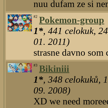
nuu dufam ze si ne
#2
Pokemon-group
1*
,
441
celokuk
,
2
01. 2011)
strasne davno som c
#3
Bikiniii
1*
,
348
celokuků
,
09. 2008)
XD we need moreee 