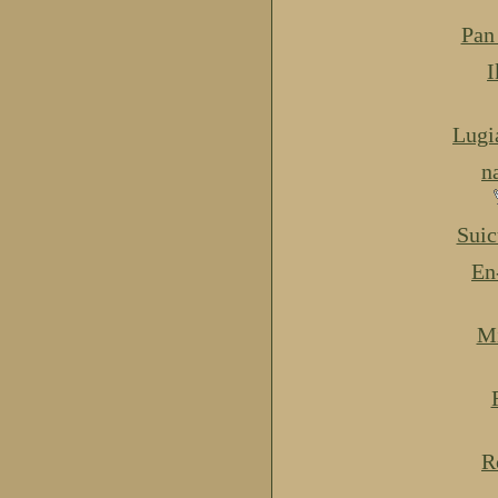
Pan
I
Lugi
n
Suic
En
Mi
R