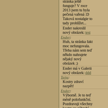
stránka ještě
funguje? V roce
2013 jsem tu byla
pečená vařená :D
Taková nostalgie to
tady prohlížet...
Ender nakreslil
nový obrázek:
test
Ender
:
Huh, ta stránka fakt
moc nefungovala.
Třeba nám sem teď
někdo nahrajete
nějaký nový
obrázek ;)
Ender má v Galerii
nový obrázek:
ddd
Tajja
:
Kostry zdraví
nazpět!
Ender
:
Výborně. Je to teď
méně polofunkční.
Pozdravuji všechny