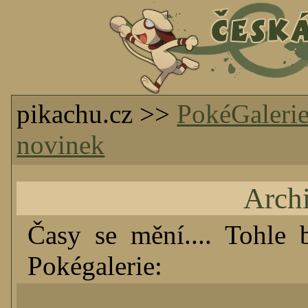
pikachu.cz >>
PokéGaleri
novinek
Arch
Časy se mění.... Tohle 
Pokégalerie: