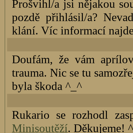
Prošvihl/a jsi nějakou so
pozdě přihlásil/a? Nevad
klání. Víc informací najd
Doufám, že vám aprílový
trauma. Nic se tu samozře
byla škoda ^_^
Rukario se rozhodl zas
Minisoutěží
. Děkujeme! 