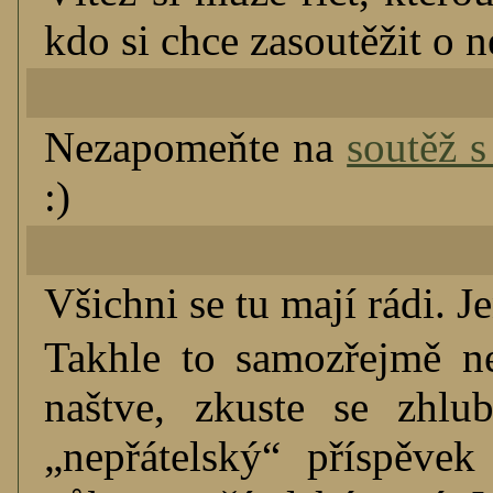
kdo si chce zasoutěžit o ne
Nezapomeňte na
soutěž 
:)
Všichni se tu mají rádi. J
Takhle to samozřejmě ne
naštve, zkuste se zhlu
„nepřátelský“ příspěvek