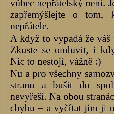
vůbec nepřátelský není. Jes
zapřemýšlejte o tom, 
nepřátele.
A když to vypadá že váš v
Zkuste se omluvit, i kdy
Nic to nestojí, vážně :)
Nu a pro všechny samozva
stranu a bušit do spo
nevyřeší. Na obou stranách
chybu – a vyčítat jim ji n