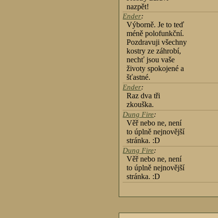
nazpět!
Ender
:
Výborně. Je to teď
méně polofunkční.
Pozdravuji všechny
kostry ze záhrobí,
nechť jsou vaše
životy spokojené a
šťastné.
Ender
:
Raz dva tři
zkouška.
Dung Fire
:
Věř nebo ne, není
to úplně nejnovější
stránka. :D
Dung Fire
:
Věř nebo ne, není
to úplně nejnovější
stránka. :D