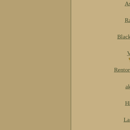
As
Ra
Blac
V
Rentor
a
H
La