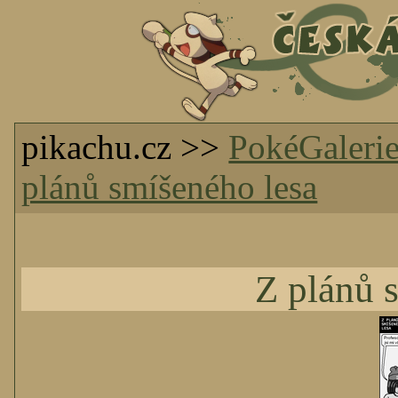
pikachu.cz >>
PokéGaleri
plánů smíšeného lesa
Z plánů 