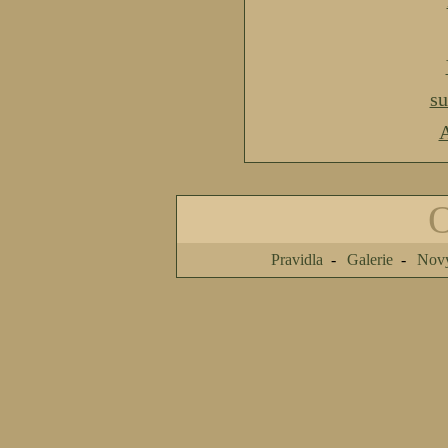
s
A
Pravidla
Galerie
Nový