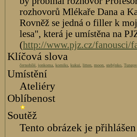
by probíhal rozhovor Profeso
rozhovorů Mlékaře Dana a Ka
Rovněž se jedná o filler k m
lesa", která je umístěna na PJ
(
http://www.pjz.cz/fanousci/f
Klíčová slova
černobílé
,
jonkoma
,
komiks
,
kukui
,
litten
,
moon
,
stehýnko
,
Tungov
Umístění
Ateliéry
Oblíbenost
Soutěž
Tento obrázek je přihlášen