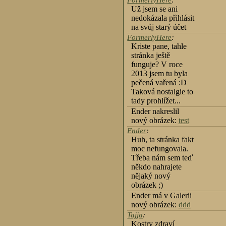
FormerlyHere
:
Už jsem se ani
nedokázala přihlásit
na svůj starý účet
FormerlyHere
:
Kriste pane, tahle
stránka ještě
funguje? V roce
2013 jsem tu byla
pečená vařená :D
Taková nostalgie to
tady prohlížet...
Ender nakreslil
nový obrázek:
test
Ender
:
Huh, ta stránka fakt
moc nefungovala.
Třeba nám sem teď
někdo nahrajete
nějaký nový
obrázek ;)
Ender má v Galerii
nový obrázek:
ddd
Tajja
:
Kostry zdraví