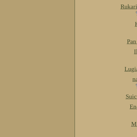
Rukar
Pan
I
Lugi
n
Suic
En
Mi