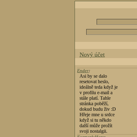
Nový účet
Ender
:
Asi by se dalo
resetovat heslo,
ideálně teda když je
v profilu e-mail a
stále platí. Tahle
stránka poběží,
dokud budu živ :D
Hřeje mne u srdce
když si tu někdo
další může prožít
svoji nostalgii.