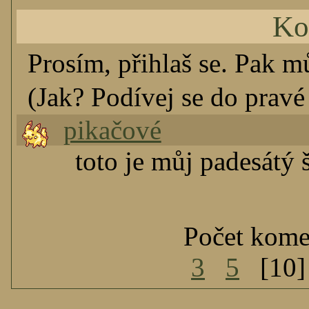
Ko
Prosím, přihlaš se. Pak m
(Jak? Podívej se do pravé 
pikačové
toto je můj padesátý 
Počet kome
3
5
[10