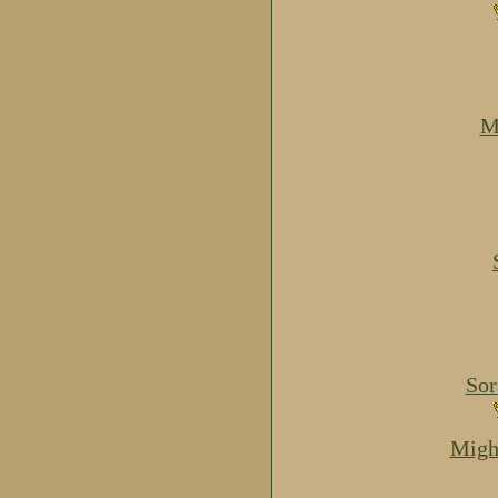
M
Sor
Migh