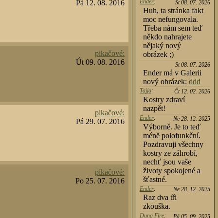
Ender
:
Pá 12. 08. 2016
St 08. 07. 2026
Huh, ta stránka fakt
moc nefungovala.
Třeba nám sem teď
někdo nahrajete
nějaký nový
pikačové:
obrázek ;)
Út 09. 08. 2016
St 08. 07. 2026
Ender má v Galerii
nový obrázek:
ddd
Tajja
:
Čt 12. 02. 2026
Kostry zdraví
nazpět!
pikačové:
Ender
:
Ne 28. 12. 2025
Pá 29. 07. 2016
Výborně. Je to teď
méně polofunkční.
Pozdravuji všechny
kostry ze záhrobí,
nechť jsou vaše
životy spokojené a
pikačové:
šťastné.
Po 25. 07. 2016
Ender
:
Ne 28. 12. 2025
Raz dva tři
zkouška.
Dung Fire
:
Pá 05. 09. 2025