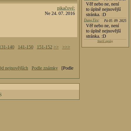
Věř nebo ne, není
pikačové:
to úplně nejnovější
Ne 24. 07. 2016
stránka. :D
Dung Fire
:
Pá 05. 09. 2025
Věř nebo ne, není
to úplně nejnovější
stránka. :D
Starší zprávy
131-140
141-150
151-152
>>
>>>
d nejnovějších
Podle známky
[Podle
S