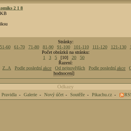
omiks 2 1 8
1 KB
iksu
Stránky:
51-60
61-70
71-80
81-90
91-100
101-110
111-120
121-130
Počet obrázků na stránku:
1
3
5
[10]
20
50
Řazení:
Z..A
Podle poslední
akce
Od nejnovějších
Podle poslední
akce
O
hodnocení
]
Odkazy
Pravidla
Galerie
Nový účet
Soutěže
Pikachu.cz
RS