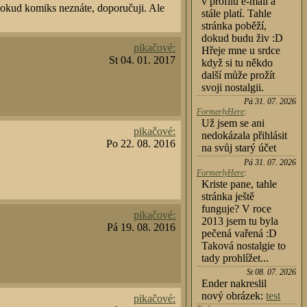
v profilu e-mail a
Pokud komiks neznáte, doporučuji. Ale
stále platí. Tahle
stránka poběží,
dokud budu živ :D
pikačové:
Hřeje mne u srdce
St 04. 01. 2017
když si tu někdo
další může prožít
svoji nostalgii.
Pá 31. 07. 2026
FormerlyHere
:
Už jsem se ani
pikačové:
nedokázala přihlásit
Po 22. 08. 2016
na svůj starý účet
Pá 31. 07. 2026
FormerlyHere
:
Kriste pane, tahle
stránka ještě
funguje? V roce
pikačové:
2013 jsem tu byla
Pá 19. 08. 2016
pečená vařená :D
Taková nostalgie to
tady prohlížet...
St 08. 07. 2026
Ender nakreslil
nový obrázek:
test
pikačové: