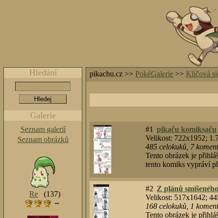
Hledání
pikachu.cz >>
PokéGalerie
>>
Klíčová s
Galerie
Seznam galerií
#1
pikaču komiksaču
Velikost: 722x1952; 1
Seznam obrázků
485
celokuků
,
7
komentá
Tento obrázek je přihlá
tento komiks vypráví př
#2
Z plánů smíšeného
Re
(137)
Velikost: 517x1642; 4
168
celokuků
,
1
komentá
Tento obrázek je přihlá