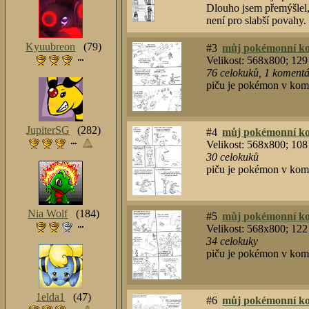
Dlouho jsem přemýšlel,
není pro slabší povahy.
Kyuubreon
(79)
#3
můj pokémonní ko
Velikost: 568x800; 12
76
celokuků
,
1
komentář
piču je pokémon v kom
JupiterSG
(282)
#4
můj pokémonní ko
Velikost: 568x800; 10
30
celokuků
piču je pokémon v kom
Nia Wolf
(184)
#5
můj pokémonní ko
Velikost: 568x800; 12
34
celokuky
piču je pokémon v kom
1elda1
(47)
#6
můj pokémonní ko