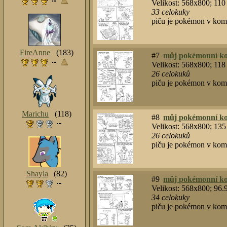
Velikost: 568x800; 11
33
celokuky
piču je pokémon v kom
FireAnne
(183)
#7
můj pokémonní ko
Velikost: 568x800; 11
26
celokuků
piču je pokémon v kom
Marichu
(118)
#8
můj pokémonní ko
Velikost: 568x800; 13
26
celokuků
piču je pokémon v kom
Shayla
(82)
#9
můj pokémonní ko
Velikost: 568x800; 96
34
celokuky
piču je pokémon v kom