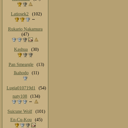
Latiosek2
(102)
Rukario Nakamura
(47)
Kashua
(30)
Pan Smeargle
(13)
Ikahodo
(11)
Lugia010719d1
(54)
naty108
(134)
Suicune Wolf
(101)
En-Cu-Kou
(45)