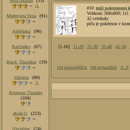
Sora Akihiru
(35)
#10
můj pokémonní k
Velikost: 568x800; 11
Mightyena Yena
(91)
32
celokuky
piču je pokémon v kom
Ashelinka
(96)
Raichátko
(67)
[1-10]
11-20
21-30
31-40
41-50
Black_Diaraikia
(19)
Od nejnovějších
Od nejstarších
A..Z
Vaporea
(80)
Rentoraa Thunder
(104)
aksile11
(253)
Hiroshine
(24)