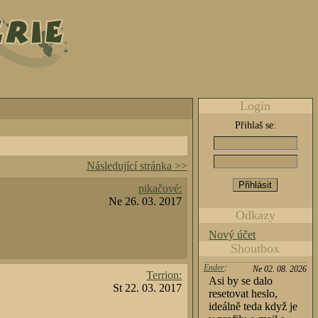
Login
Přihlaš se:
Následující stránka >>
pikačové:
Ne 26. 03. 2017
Odkazy
Nový účet
Shoutbox
Ender
:
Ne 02. 08. 2026
Terrion:
Asi by se dalo
St 22. 03. 2017
resetovat heslo,
ideálně teda když je