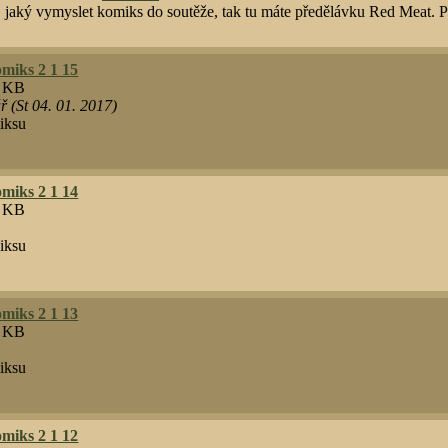
 jaký vymyslet komiks do soutěže, tak tu máte předělávku Red Meat. 
miks 2 1 15
9 KB
 (St 04. 01. 2017)
iksu
miks 2 1 14
8 KB
iksu
miks 2 1 13
2 KB
iksu
miks 2 1 12