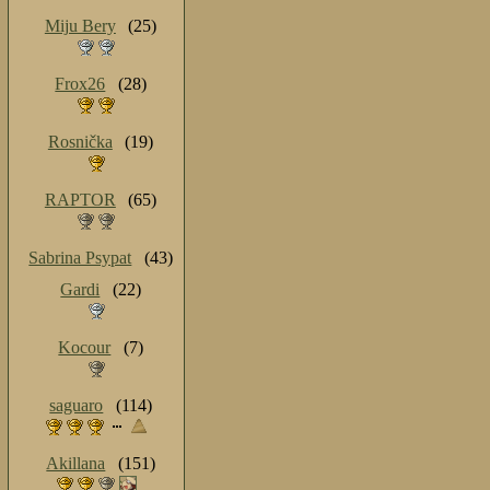
Miju Bery
(25)
Frox26
(28)
Rosnička
(19)
RAPTOR
(65)
Sabrina Psypat
(43)
Gardi
(22)
Kocour
(7)
saguaro
(114)
Akillana
(151)