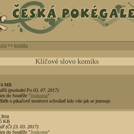
lova
>>
komiks
Klíčové slovo komiks
.74 MB
řů (poslední Po 03. 07. 2017)
šen do Soutěže "
Jonkoma
"
íběh o pikačově trenérovi schválně kdo víte jak se jmenuje
 lesa
45 KB
ř (Čt 23. 03. 2017)
šen do Soutěže "
Jonkoma
"