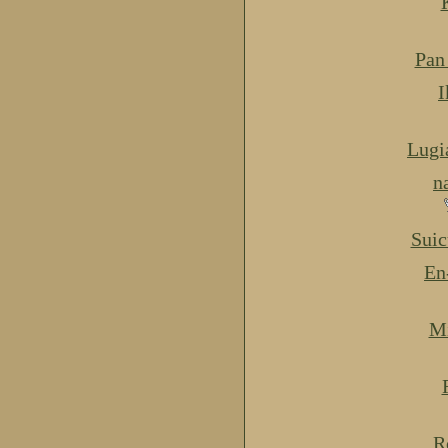
Pan
I
Lugi
n
Suic
En
Mi
R