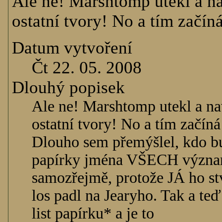
Ale ne! Marshtomp utekl a nav
ostatní tvory! No a tím začíná
Datum vytvoření
Čt 22. 05. 2008
Dlouhý popisek
Ale ne! Marshtomp utekl a naví
ostatní tvory! No a tím začíná
Dlouho sem přemýšlel, kdo bu
papírky jména VŠECH významn
samozřejmě, protože JÁ ho st
los padl na Jearyho. Tak a te
list papírku* a je to