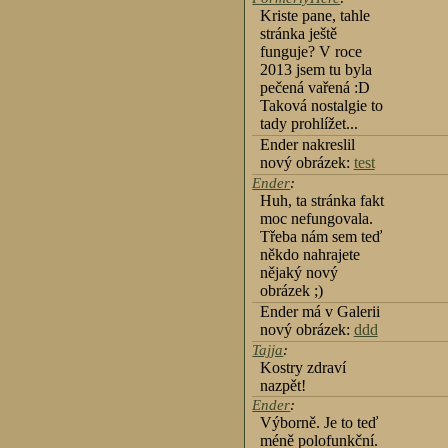
Kriste pane, tahle
stránka ještě
funguje? V roce
2013 jsem tu byla
pečená vařená :D
Taková nostalgie to
tady prohlížet...
Ender nakreslil
nový obrázek:
test
Ender
:
Huh, ta stránka fakt
moc nefungovala.
Třeba nám sem teď
někdo nahrajete
nějaký nový
obrázek ;)
Ender má v Galerii
nový obrázek:
ddd
Tajja
:
Kostry zdraví
nazpět!
Ender
:
Výborně. Je to teď
méně polofunkční.