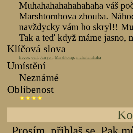
Muhahahahahahahaha váš počí
Marshtombova zhouba. Náhodn
navždycky vám ho skryl!! M
Tak a teď když máme jasno, 
Klíčová slova
Eevee
,
evil
,
Jearyen
,
Marshtomp
,
muhahahahaha
Umístění
Neznámé
Oblíbenost
Ko
Prosím, přihlaš se. Pak m