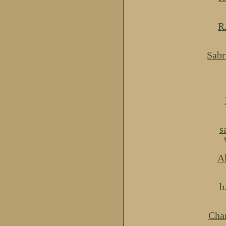
R
Sabr
s
Ak
b
Cha