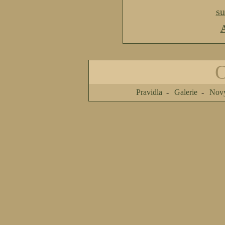
s
A
Pravidla
Galerie
Nový