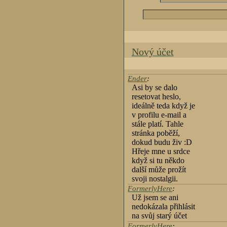
Nový účet
Ender
:
Asi by se dalo
resetovat heslo,
ideálně teda když je
v profilu e-mail a
stále platí. Tahle
stránka poběží,
dokud budu živ :D
Hřeje mne u srdce
když si tu někdo
další může prožít
svoji nostalgii.
FormerlyHere
:
Už jsem se ani
nedokázala přihlásit
na svůj starý účet
FormerlyHere
: