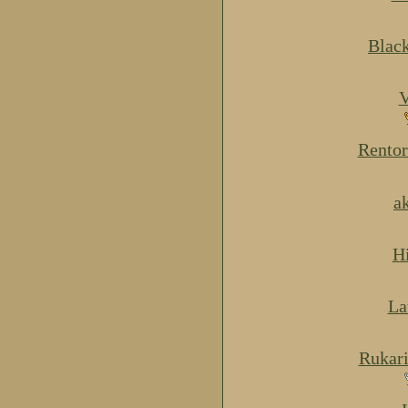
Blac
V
Rentor
a
H
La
Rukar