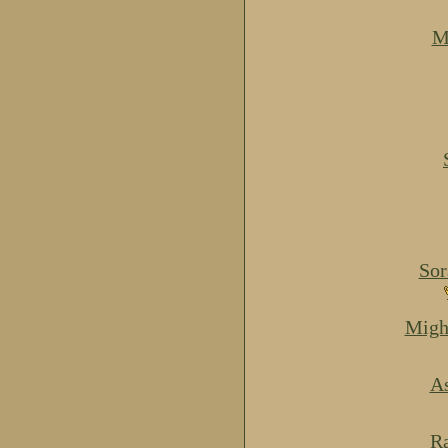
M
Sor
Migh
As
Ra