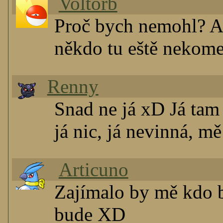
Voltorb
Proč bych nemohl? A
někdo tu eště nekom
Renny
Snad ne já xD Já tam 
já nic, já nevinná, m
Articuno
Zajímalo by mě kdo b
bude XD