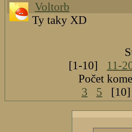
Voltorb
Ty taky XD
S
[1-10]
11-2
Počet kome
3
5
[10