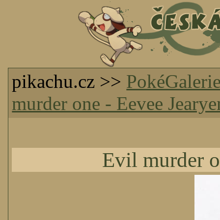
pikachu.cz >>
PokéGaleri
murder one - Eevee Jearye
Evil murder o