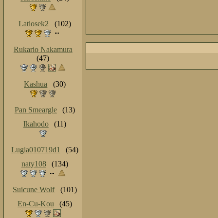
Latiosek2
(102)
Rukario Nakamura
(47)
Kashua
(30)
Pan Smeargle
(13)
Ikahodo
(11)
Lugia010719d1
(54)
naty108
(134)
Suicune Wolf
(101)
En-Cu-Kou
(45)