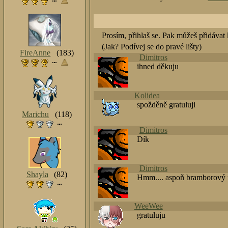
Prosím, přihlaš se. Pak můžeš přidávat
(Jak? Podívej se do pravé lišty)
FireAnne
(183)
Dimitros
ihned děkuju
Kolidea
spožděně gratuluji
Marichu
(118)
Dimitros
Dík
Dimitros
Shayla
(82)
Hmm.... aspoň bramborový
WeeWee
gratuluju