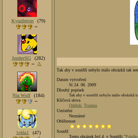
Kyuubreon
(79)
JupiterSG
(282)
Tak aby v soutěži nebylo málo obrázků tak sem
Datum vytvoření
St 24. 06. 2009
Dlouhý popisek
Nia Wolf
(184)
Tak aby v soutěži nebylo málo obrázků ta
Klíčová slova
Oddish
,
Tropius
Umístění
Neznámé
Oblíbenost
Soutěž
1elda1
(47)
Tento obrázek byl 4. v Soutěži "
Pokék