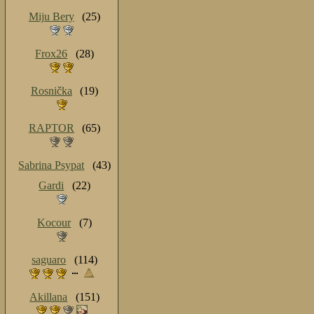
Miju Bery
(25)
Frox26
(28)
Rosnička
(19)
RAPTOR
(65)
Sabrina Psypat
(43)
Gardi
(22)
Kocour
(7)
saguaro
(114)
Akillana
(151)