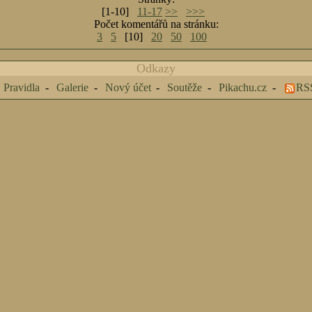
[1-10]
11-17
>>
>>>
Počet komentářů na stránku:
3
5
[10]
20
50
100
Odkazy
Pravidla
Galerie
Nový účet
Soutěže
Pikachu.cz
RS