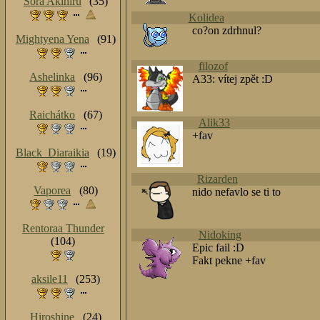
Sora Akihiru
(35)
Kolidea
co?on zdrhnul?
Mightyena Yena
(91)
filozof
Ashelinka
(96)
A33: vítej zpět :D
Raichátko
(67)
Alik33
+fav
Black_Diaraikia
(19)
Rizarden
Vaporea
(80)
nido nefavlo se ti to
Rentoraa Thunder
Nidoking
(104)
Epic fail :D
Fakt pekne +fav
aksile11
(253)
Hiroshine
(24)