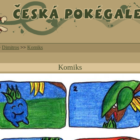
>
Dimitros
>>
Komiks
Komiks