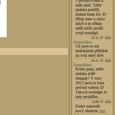
v profilu e-mail a
stále platí. Tahle
stránka poběží,
dokud budu živ :D
Hřeje mne u srdce
když si tu někdo
další může prožít
svoji nostalgii.
Pá 31. 07. 2026
FormerlyHere
:
Už jsem se ani
nedokázala přihlásit
na svůj starý účet
Pá 31. 07. 2026
FormerlyHere
:
Kriste pane, tahle
stránka ještě
funguje? V roce
2013 jsem tu byla
pečená vařená :D
Taková nostalgie to
tady prohlížet...
St 08. 07. 2026
Ender nakreslil
nový obrázek:
test