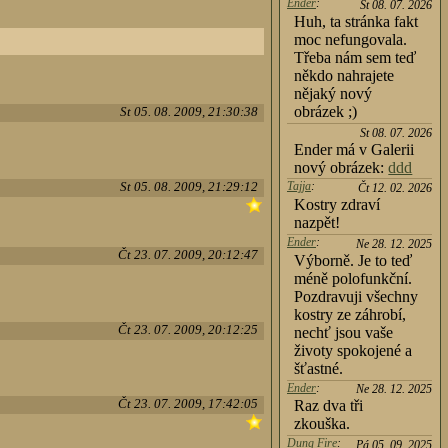
Ender
:
St 08. 07. 2026
Huh, ta stránka fakt
moc nefungovala.
Třeba nám sem teď
někdo nahrajete
nějaký nový
obrázek ;)
St 05. 08. 2009, 21:30:38
St 08. 07. 2026
Ender má v Galerii
nový obrázek:
ddd
St 05. 08. 2009, 21:29:12
Tajja
:
Čt 12. 02. 2026
Kostry zdraví
nazpět!
Ender
:
Ne 28. 12. 2025
Čt 23. 07. 2009, 20:12:47
Výborně. Je to teď
méně polofunkční.
Pozdravuji všechny
kostry ze záhrobí,
Čt 23. 07. 2009, 20:12:25
nechť jsou vaše
životy spokojené a
šťastné.
Ender
:
Ne 28. 12. 2025
Čt 23. 07. 2009, 17:42:05
Raz dva tři
zkouška.
Dung Fire
:
Pá 05. 09. 2025