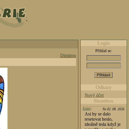
Login
Přihlaš se:
Dimitros
Odkazy
Nový účet
Shoutbox
Ender
:
Ne 02. 08. 2026
Asi by se dalo
resetovat heslo,
ideálně teda když je