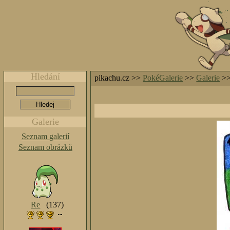
Hledání
pikachu.cz >>
PokéGalerie
>>
Galerie
>
Galerie
Seznam galerií
Seznam obrázků
Re
(137)