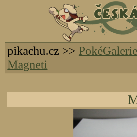
pikachu.cz >>
PokéGaleri
Magneti
M