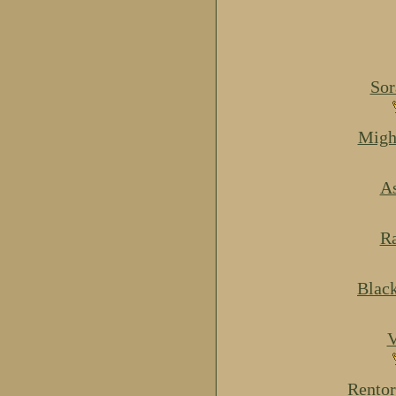
Sor
Migh
As
Ra
Blac
V
Rentor