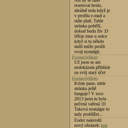
Asi by se dalo
resetovat heslo,
ideálně teda když je
v profilu e-mail a
stále platí. Tahle
stránka poběží,
dokud budu živ :D
Hřeje mne u srdce
když si tu někdo
další může prožít
svoji nostalgii.
FormerlyHere
:
Už jsem se ani
nedokázala přihlásit
na svůj starý účet
FormerlyHere
:
Kriste pane, tahle
stránka ještě
funguje? V roce
2013 jsem tu byla
pečená vařená :D
Taková nostalgie to
tady prohlížet...
Ender nakreslil
nový obrázek:
test