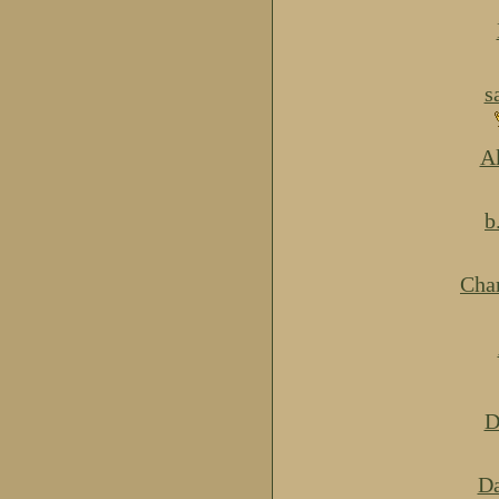
s
Ak
b
Cha
D
Da