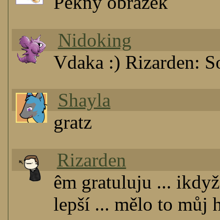
Pěkný obrázek
Nidoking
Vdaka :) Rizarden: So
Shayla
gratz
Rizarden
êm gratuluju ... ikdyž 
lepší ... mělo to můj 