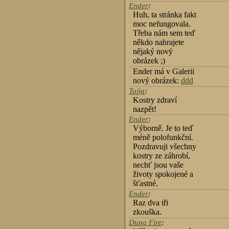
Ender
:
Huh, ta stránka fakt
moc nefungovala.
Třeba nám sem teď
někdo nahrajete
nějaký nový
obrázek ;)
Ender má v Galerii
nový obrázek:
ddd
Tajja
:
Kostry zdraví
nazpět!
Ender
:
Výborně. Je to teď
méně polofunkční.
Pozdravuji všechny
kostry ze záhrobí,
nechť jsou vaše
životy spokojené a
šťastné.
Ender
:
Raz dva tři
zkouška.
Dung Fire
: