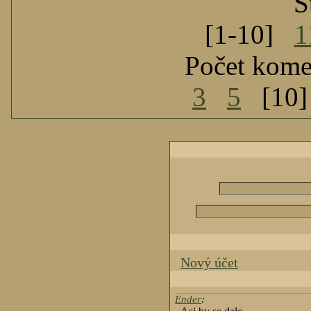
S
[1-10]
1
Počet kome
3
5
[10
Nový účet
Ender
: