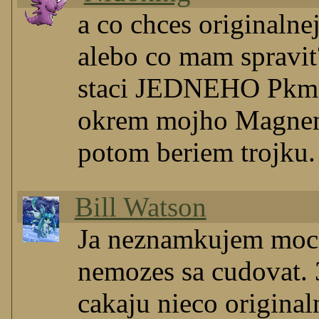
a co chces originalne
alebo co mam spravit?
staci JEDNEHO Pkmna
okrem mojho Magnemi
potom beriem trojku.
Bill Watson
Ja neznamkujem moc a
nemozes sa cudovat. 
cakaju nieco originaln