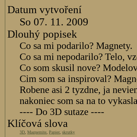
Datum vytvoření
So 07. 11. 2009
Dlouhý popisek
Co sa mi podarilo? Magnety.
Co sa mi nepodarilo? Telo, vzd
Co som skusil nove? Modelova
Cim som sa inspiroval? M
Robene asi 2 tyzdne, ja neviem
nakoniec som sa na to vykasla
---- Do 3D sutaze ----
Klíčová slova
3D
,
Magnemite
,
Papier
,
skrutky