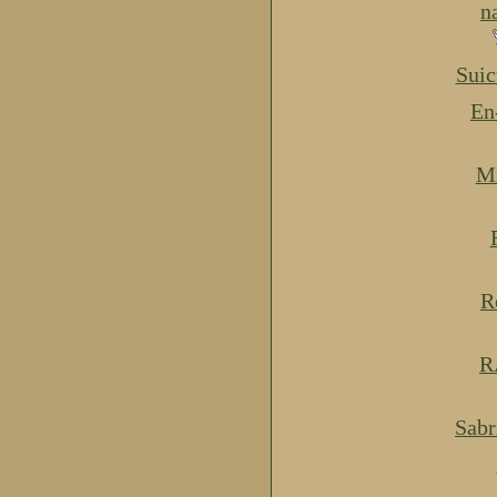
n
Suic
En
Mi
R
R
Sabr