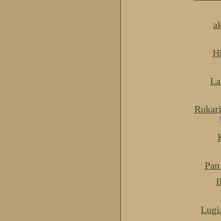
a
H
La
Rukar
Pan
I
Lugi