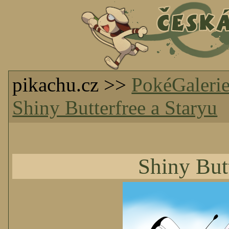
pikachu.cz >>
PokéGaleri
Shiny Butterfree a Staryu
Shiny Butt