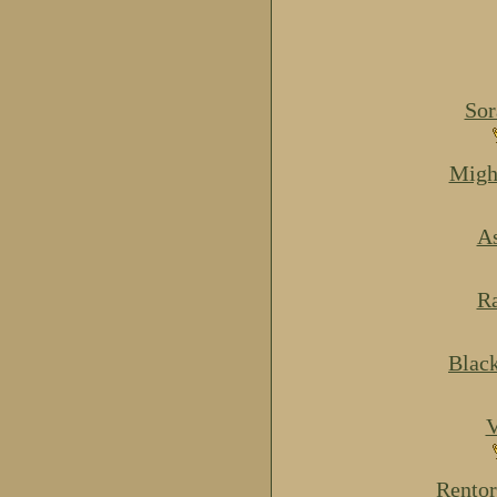
Sor
Migh
As
Ra
Blac
V
Rentor