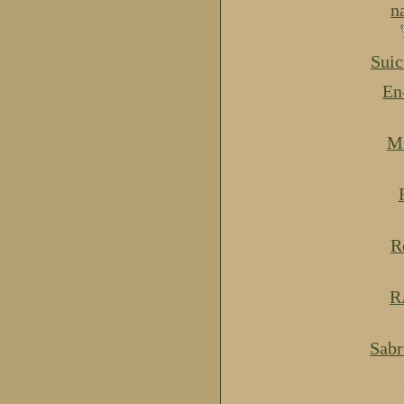
n
Suic
En
Mi
R
R
Sabr