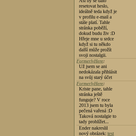
Asi by se dalo
resetovat heslo,
ideálně teda když je
v profilu e-mail a
stále platí. Tahle
stránka poběží,
dokud budu živ :D
Hřeje mne u srdce
když si tu někdo
další může prožít
svoji nostalgii.
FormerlyHere
:
Už jsem se ani
nedokázala přihlásit
na svůj starý účet
FormerlyHere
:
Kriste pane, tahle
stránka ještě
funguje? V roce
2013 jsem tu byla
pečená vařená :D
Taková nostalgie to
tady prohlížet...
Ender nakreslil
nový obrázek:
test