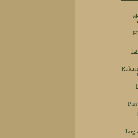
a
H
La
Rukar
Pan
I
Lugi