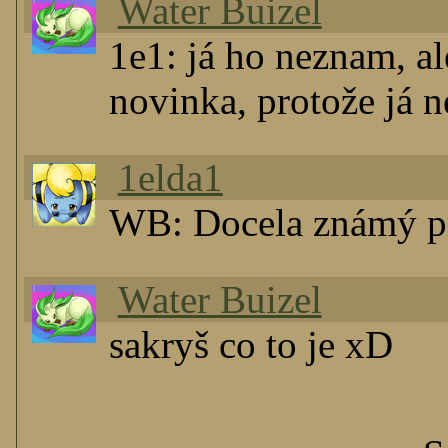
Water Buizel
1e1: já ho neznam, al
novinka, protože já n
1elda1
WB: Docela známý p
Water Buizel
sakryš co to je xD