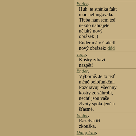
Ender
:
Huh, ta stránka fakt
moc nefungovala.
Třeba nám sem teď
někdo nahrajete
nějaký nový
obrázek ;)
Ender má v Galerii
nový obrázek:
ddd
Tajja
:
Kostry zdraví
nazpět!
Ender
:
Výborně. Je to teď
méně polofunkční.
Pozdravuji všechny
kostry ze záhrobí,
nechť jsou vaše
životy spokojené a
šťastné.
Ender
:
Raz dva tři
zkouška.
Dung Fire
: