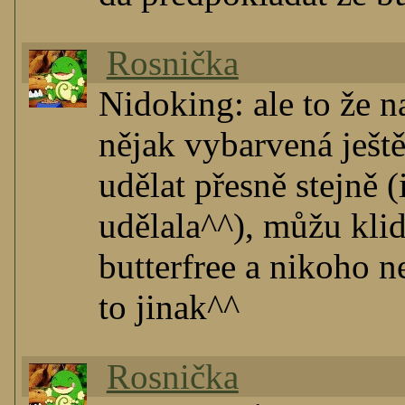
Rosnička
Nidoking: ale to že n
nějak vybarvená ješ
udělat přesně stejně (
udělala^^), můžu kli
butterfree a nikoho n
to jinak^^
Rosnička