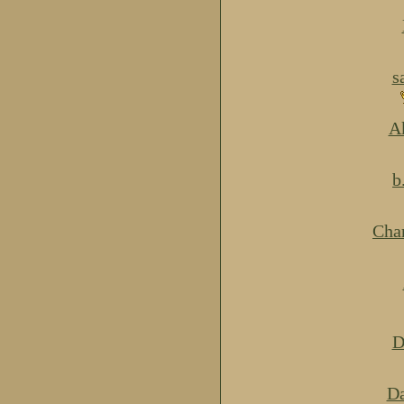
s
Ak
b
Cha
D
Da