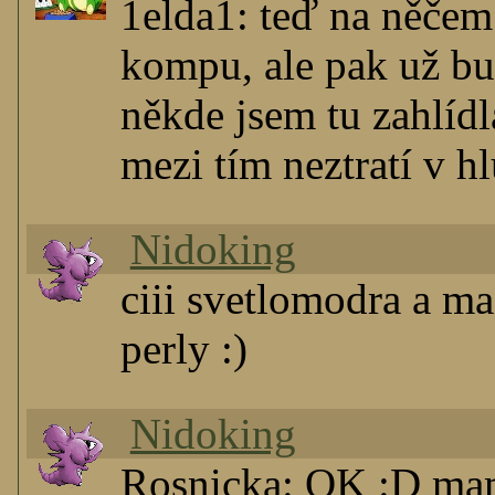
1elda1: teď na něčem
kompu, ale pak už bu
někde jsem tu zahlídl
mezi tím neztratí v h
Nidoking
ciii svetlomodra a ma
perly :)
Nidoking
Rosnicka: OK :D mam