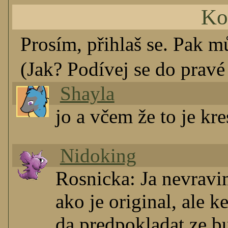
Ko
Prosím, přihlaš se. Pak m
(Jak? Podívej se do pravé 
Shayla
jo a včem že to je kr
Nidoking
Rosnicka: Ja nevravi
ako je original, ale 
da predpokladat ze bu