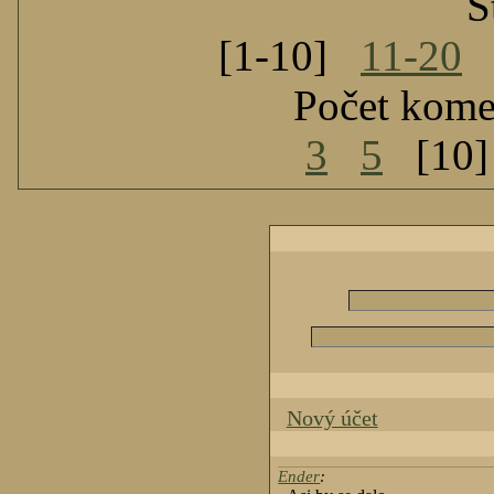
S
[1-10]
11-20
Počet kome
3
5
[10
Nový účet
Ender
: