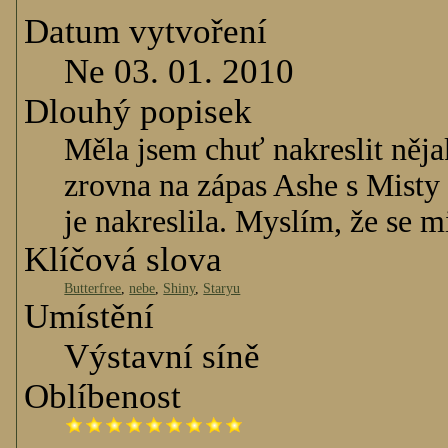
Datum vytvoření
Ne 03. 01. 2010
Dlouhý popisek
Měla jsem chuť nakreslit něj
zrovna na zápas Ashe s Misty 
je nakreslila. Myslím, že se 
Klíčová slova
Butterfree
,
nebe
,
Shiny
,
Staryu
Umístění
Výstavní síně
Oblíbenost