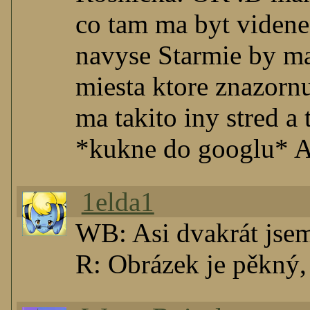
co tam ma byt videne?
navyse Starmie by mal
miesta ktore znazornu
ma takito iny stred a 
*kukne do googlu* An
1elda1
WB: Asi dvakrát jsem
R: Obrázek je pěkný, 