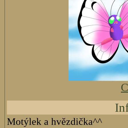
C
In
Motýlek a hvězdička^^