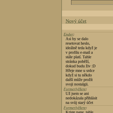
Nový účet
Ender
:
Asi by se dalo
resetovat heslo,
ideálně teda když je
v profilu e-mail a
stále platí. Tahle
stránka poběží,
dokud budu živ :D
Hřeje mne u srdce
když si tu někdo
další může prožít
svoji nostalgii.
FormerlyHere
:
Už jsem se ani
nedokázala přihlásit
na svůj starý účet
FormerlyHere
:
Kriste pane, tahle