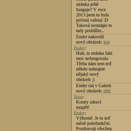
stránka ještě
funguje? V roce
2013 jsem tu byla
pečená vařená :D
Taková nostalgie to
tady prohlížet...
Ender nakreslil
nový obrázek:
test
Ender
:
Huh, ta stránka fakt
moc nefungovala.
Třeba nám sem teď
někdo nahrajete
nějaký nový
obrázek ;)
Ender má v Galerii
nový obrázek:
ddd
Tajja
:
Kostry zdraví
nazpět!
Ender
:
Výborně. Je to teď
méně polofunkční.
Pozdravuji všechny