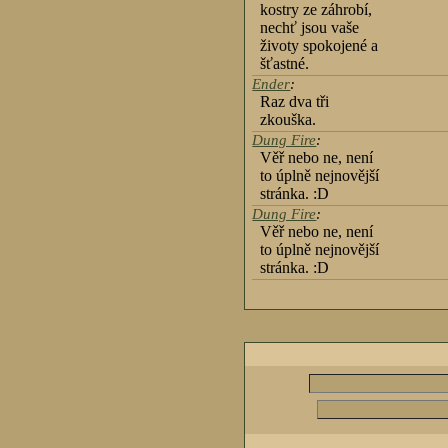
kostry ze záhrobí,
nechť jsou vaše
životy spokojené a
šťastné.
Ender
:
Raz dva tři
zkouška.
Dung Fire
:
Věř nebo ne, není
to úplně nejnovější
stránka. :D
Dung Fire
:
Věř nebo ne, není
to úplně nejnovější
stránka. :D