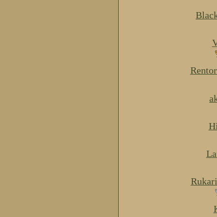
Blac
V
Rentor
a
H
La
Rukar