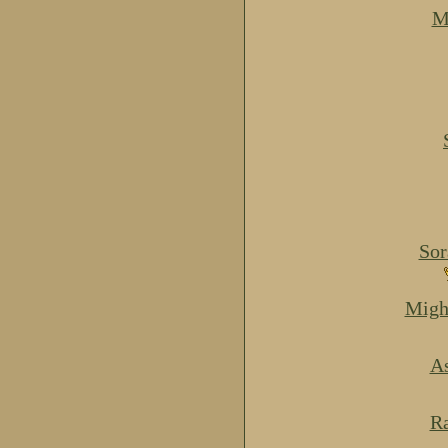
M
Sor
Migh
As
Ra