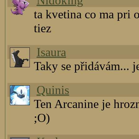
Nidoking
ta kvetina co ma pri 
tiez
Isaura
Taky se přidávám... je
Quinis
Ten Arcanine je hrozn
;O)