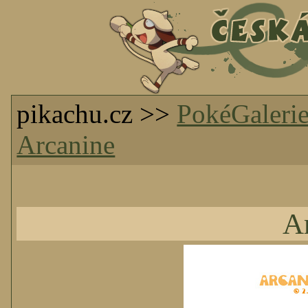
pikachu.cz >>
PokéGaleri
Arcanine
A