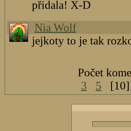
přidala! X-D
Nia Wolf
jejkoty to je tak roz
Počet kome
3
5
[10