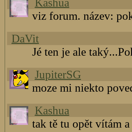
Kashua
viz forum. název: po
DaVit
Jé ten je ale taký...P
JupiterSG
moze mi niekto poved
Kashua
tak tě tu opět vítám 