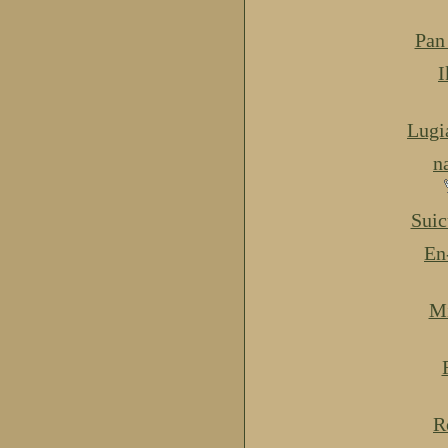
Pan
I
Lugi
n
Suic
En
Mi
R