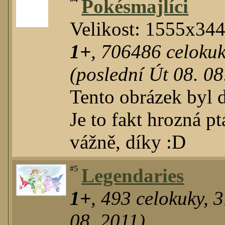
Pokésmajlíci
Velikost: 1555x34
1+
,
706486
celoku
(poslední Út 08. 08
Tento obrázek byl 
Je to fakt hrozná p
vážně, díky :D
#5
Legendaries
1+
,
493
celokuky
,
3
08. 2011)