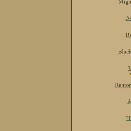
Migh
As
Ra
Blac
V
Rentor
a
H