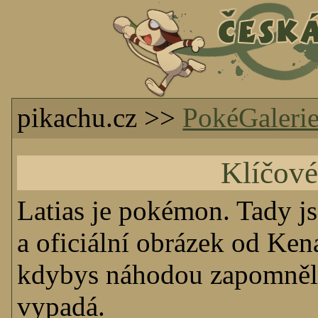
pikachu.cz >>
PokéGaleri
Klíčové
Latias je pokémon. Tady js
a oficiální obrázek od Ke
kdybys náhodou zapomněl/
vypadá.