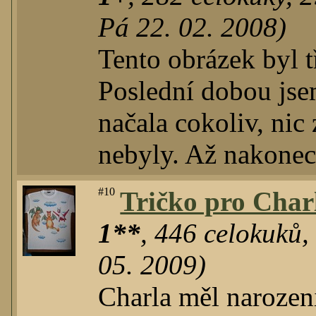
Pá 22. 02. 2008)
Tento obrázek byl t
Poslední dobou jse
načala cokoliv, nic
nebyly. Až nakonec 
#10
Tričko pro Char
1**
,
446
celokuků
05. 2009)
Charla měl narozen