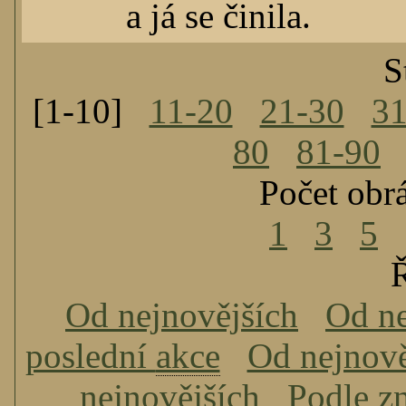
a já se činila.
S
[1-10]
11-20
21-30
31
80
81-90
Počet obr
1
3
5
Ř
Od nejnovějších
Od ne
poslední
akce
Od nejnově
nejnovějších
Podle z