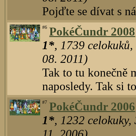
Pojďte se dívat s 
#6
PokéČundr 2008
1*
,
1739
celokuků
08. 2011)
Tak to tu konečně 
naposledy. Tak si t
#7
PokéČundr 2006
1*
,
1232
celokuky
,
11. 2006)