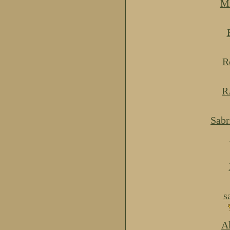
Mi
R
R
Sabr
s
Ak