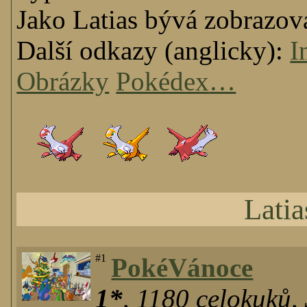
Jako Latias bývá zobrazo
Další odkazy (anglicky):
I
Obrázky
Pokédex
…
Latia
#1
PokéVánoce
1*
,
1180
celokuků
,