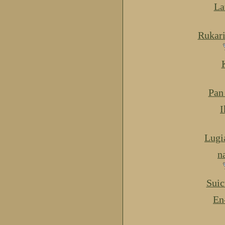
La
Rukar
Pan
I
Lugi
n
Suic
En