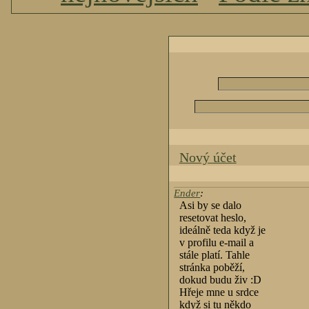
Nový účet
Ender
:
Asi by se dalo
resetovat heslo,
ideálně teda když je
v profilu e-mail a
stále platí. Tahle
stránka poběží,
dokud budu živ :D
Hřeje mne u srdce
když si tu někdo