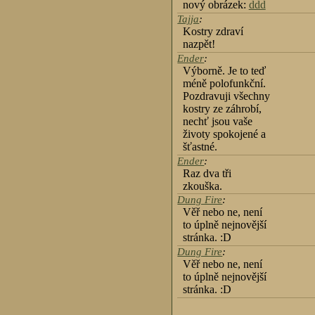
nový obrázek:
ddd
Tajja
:
Kostry zdraví
nazpět!
Ender
:
Výborně. Je to teď
méně polofunkční.
Pozdravuji všechny
kostry ze záhrobí,
nechť jsou vaše
životy spokojené a
šťastné.
Ender
:
Raz dva tři
zkouška.
Dung Fire
:
Věř nebo ne, není
to úplně nejnovější
stránka. :D
Dung Fire
:
Věř nebo ne, není
to úplně nejnovější
stránka. :D