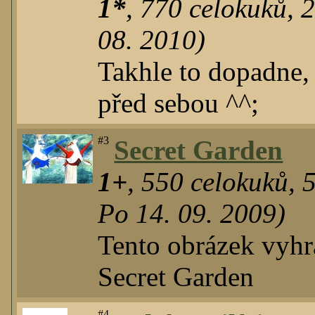
1*
,
770
celokuků
,
08. 2010)
Takhle to dopadne,
před sebou ^^;
#3
Secret Garden
1+
,
550
celokuků
,
Po 14. 09. 2009)
Tento obrázek vyhr
Secret Garden
#4