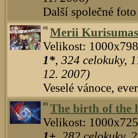
Další společné foto
#8
Merii Kurisumas
Velikost: 1000x79
1*
,
324
celokuky
,
1
12. 2007)
Veselé vánoce, eve
#9
The birth of the
Velikost: 1000x72
1+
,
282
celokuky
,
2