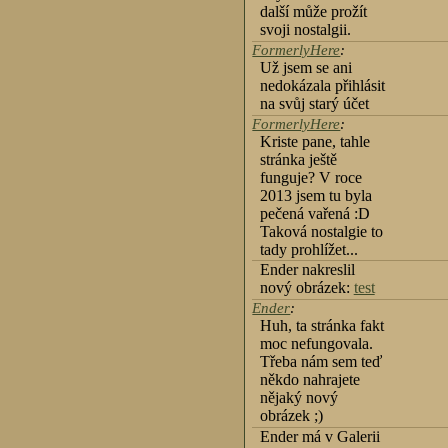
další může prožít
svoji nostalgii.
FormerlyHere
:
Už jsem se ani
nedokázala přihlásit
na svůj starý účet
FormerlyHere
:
Kriste pane, tahle
stránka ještě
funguje? V roce
2013 jsem tu byla
pečená vařená :D
Taková nostalgie to
tady prohlížet...
Ender nakreslil
nový obrázek:
test
Ender
:
Huh, ta stránka fakt
moc nefungovala.
Třeba nám sem teď
někdo nahrajete
nějaký nový
obrázek ;)
Ender má v Galerii