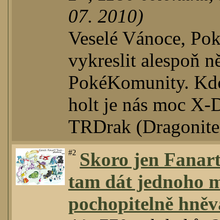
07. 2010)
Veselé Vánoce, Pok
vykreslit alespoň n
PokéKomunity. Kdo 
holt je nás moc X
TRDrak (Dragonite)
#2
Skoro jen Fanart
tam dát jednoho m
pochopitelně hněv