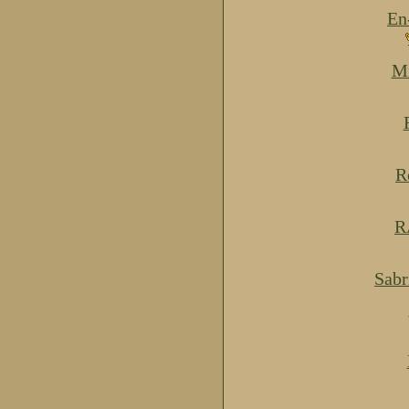
En
Mi
R
R
Sabr