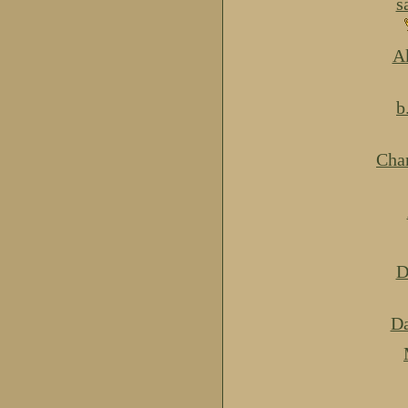
s
Ak
b
Cha
D
Da