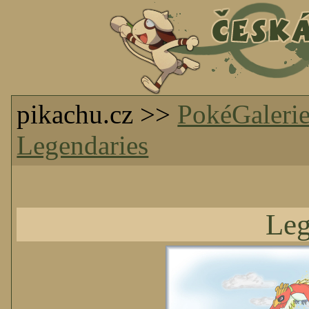
pikachu.cz >>
PokéGaleri
Legendaries
Leg