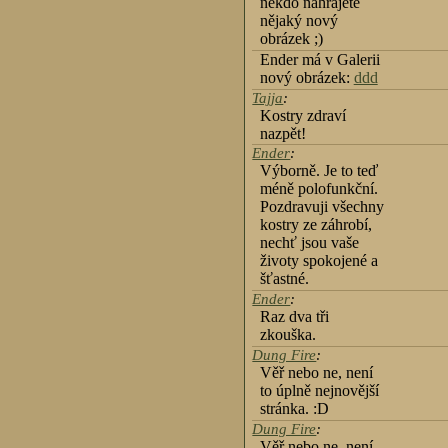
někdo nahrajete
nějaký nový
obrázek ;)
Ender má v Galerii
nový obrázek:
ddd
Tajja
:
Kostry zdraví
nazpět!
Ender
:
Výborně. Je to teď
méně polofunkční.
Pozdravuji všechny
kostry ze záhrobí,
nechť jsou vaše
životy spokojené a
šťastné.
Ender
:
Raz dva tři
zkouška.
Dung Fire
:
Věř nebo ne, není
to úplně nejnovější
stránka. :D
Dung Fire
:
Věř nebo ne, není