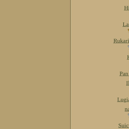
H
La
Rukar
Pan
I
Lugi
n
Suic