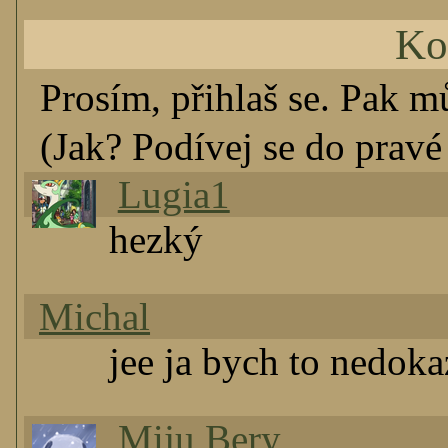
Ko
Prosím, přihlaš se. Pak m
(Jak? Podívej se do pravé 
Lugia1
hezký
Michal
jee ja bych to nedokaz
Miju Bery