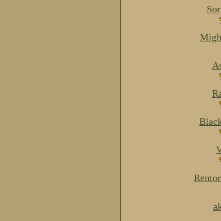
Sor
Migh
As
Ra
Blac
V
Rentor
a