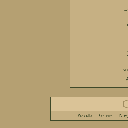
L
s
A
Pravidla
Galerie
Nový