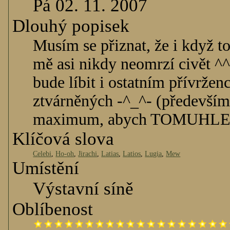
Pá 02. 11. 2007
Dlouhý popisek
Musím se přiznat, že i když to
mě asi nikdy neomrzí civět ^^
bude líbit i ostatním přívrže
ztvárněných -^_^- (především 
maximum, abych TOMUHLE v
Klíčová slova
Celebi
,
Ho-oh
,
Jirachi
,
Latias
,
Latios
,
Lugia
,
Mew
Umístění
Výstavní síně
Oblíbenost