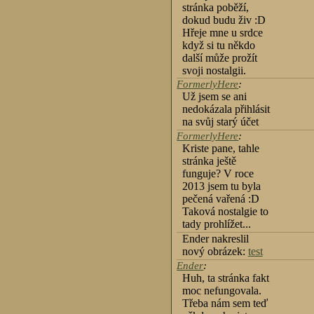
stránka poběží,
dokud budu živ :D
Hřeje mne u srdce
když si tu někdo
další může prožít
svoji nostalgii.
FormerlyHere
:
Už jsem se ani
nedokázala přihlásit
na svůj starý účet
FormerlyHere
:
Kriste pane, tahle
stránka ještě
funguje? V roce
2013 jsem tu byla
pečená vařená :D
Taková nostalgie to
tady prohlížet...
Ender nakreslil
nový obrázek:
test
Ender
:
Huh, ta stránka fakt
moc nefungovala.
Třeba nám sem teď