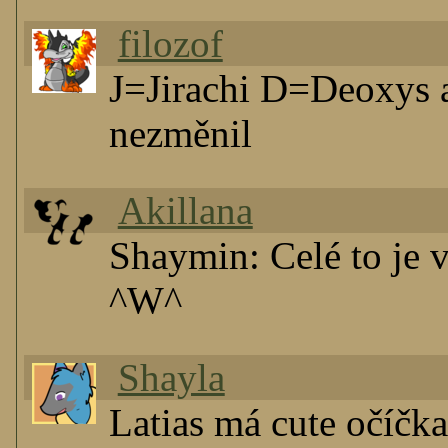
filozof
J=Jirachi D=Deoxys a
nezměnil
Akillana
Shaymin: Celé to je
^W^
Shayla
Latias má cute očíčk