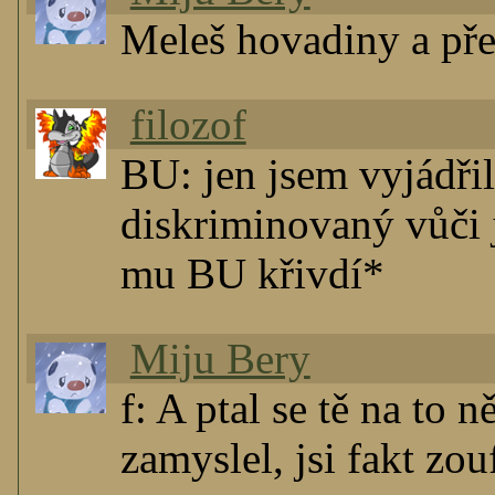
Meleš hovadiny a pře
filozof
BU: jen jsem vyjádřil
diskriminovaný vůči j
mu BU křivdí*
Miju Bery
f: A ptal se tě na to
zamyslel, jsi fakt zouf