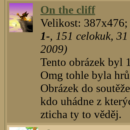
On the cliff
Velikost: 387x476;
1-
,
151
celokuk
,
31
2009)
Tento obrázek byl 1
Omg tohle byla hrůz
Obrázek do soutěže,
kdo uhádne z který
zticha ty to věděj.