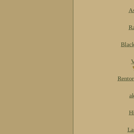
As
Ra
Blac
V
Rentor
a
H
La