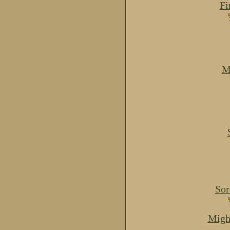
Fi
M
Sor
Migh