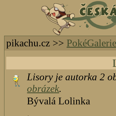
pikachu.cz >>
PokéGaleri
Lisory je autorka 2 
obrázek
.
Bývalá Lolinka
.