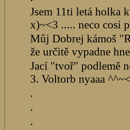
Jsem 11ti letá holka k
x)~<3 ..... neco cosi
Můj Dobrej kámoš "Ri
že určitě vypadne hn
Jací "tvoř" podlemě ne
3. Voltorb nyaaa ^^~
.
.
.