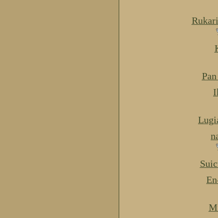
Rukar
Pan
I
Lugi
n
Suic
En
Mi