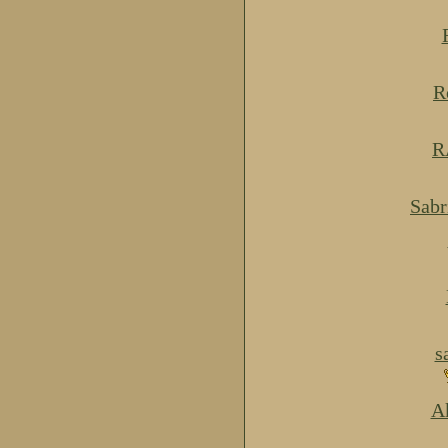
R
R
Sabr
s
Ak