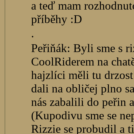
a teď mam rozhodnuto
příběhy :D
.
Peřiňák: Byli sme s r
CoolRiderem na chatě. 
hajzlíci měli tu drzos
dali na obličej plno 
nás zabalili do peřin 
(Kupodivu sme se nep
Rizzie se probudil a t