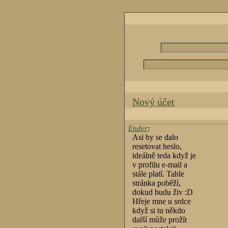
Nový účet
Ender
:
Asi by se dalo
resetovat heslo,
ideálně teda když je
v profilu e-mail a
stále platí. Tahle
stránka poběží,
dokud budu živ :D
Hřeje mne u srdce
když si tu někdo
další může prožít