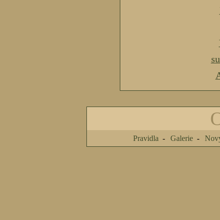
s
A
Pravidla
Galerie
Nový