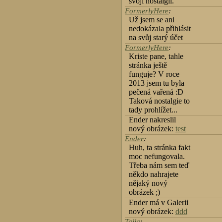
svoji nostalgii.
FormerlyHere
:
Už jsem se ani
nedokázala přihlásit
na svůj starý účet
FormerlyHere
:
Kriste pane, tahle
stránka ještě
funguje? V roce
2013 jsem tu byla
pečená vařená :D
Taková nostalgie to
tady prohlížet...
Ender nakreslil
nový obrázek:
test
Ender
:
Huh, ta stránka fakt
moc nefungovala.
Třeba nám sem teď
někdo nahrajete
nějaký nový
obrázek ;)
Ender má v Galerii
nový obrázek:
ddd
Tajja
: