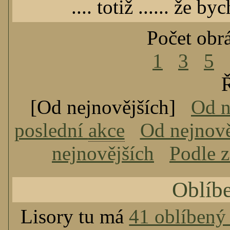
.... totiž ...... že 
Počet obr
1
3
5
Ř
[Od nejnovějších]
Od n
poslední
akce
Od nejnově
nejnovějších
Podle 
Oblíb
Lisory tu má
41 oblíbený