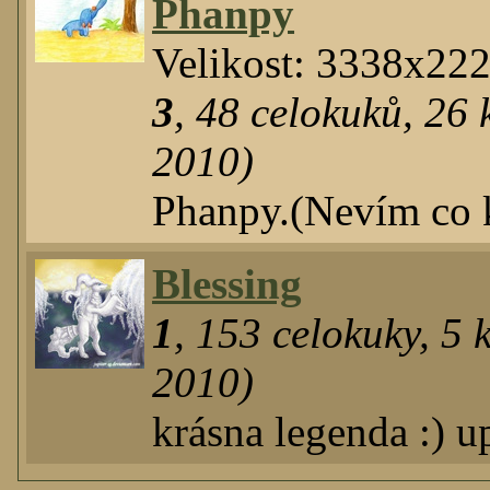
Phanpy
Velikost: 3338x22
3
,
48
celokuků
,
26
k
2010)
Phanpy.(Nevím co 
Blessing
1
,
153
celokuky
,
5
k
2010)
krásna legenda :) 