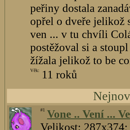
peřiny dostala zanadá
opřel o dveře jelikož
ven ... v tu chvíli Co
postěžoval si a stoupl
žížala jelikož to be c
Věk:
11 roků
Nejnov
#1
Vone .. Vení ... 
Velikost: 287x374