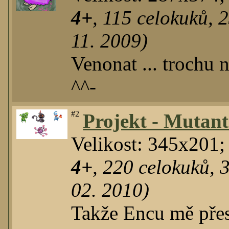
4+
,
115
celokuků
,
2
11. 2009)
Venonat ... trochu 
^^-
#2
Projekt - Mutant
Velikost: 345x201;
4+
,
220
celokuků
,
02. 2010)
Takže Encu mě přes