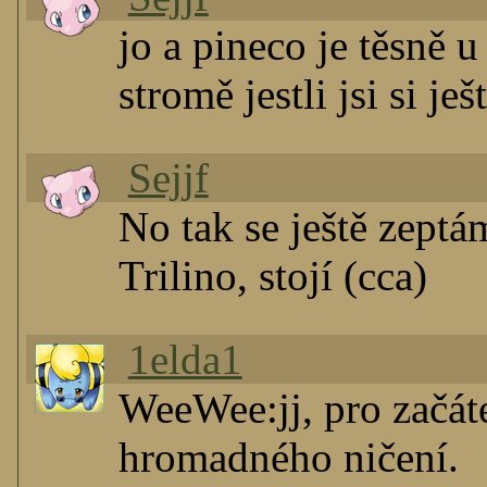
jo a pineco je těsně u
stromě jestli jsi si je
Sejjf
No tak se ještě zeptám
Trilino, stojí (cca)
1elda1
WeeWee:jj, pro začáte
hromadného ničení.