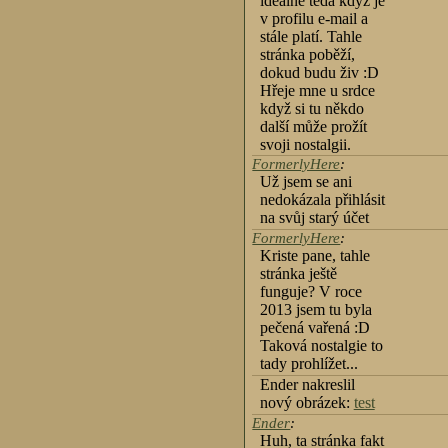
ideálně teda když je
v profilu e-mail a
stále platí. Tahle
stránka poběží,
dokud budu živ :D
Hřeje mne u srdce
když si tu někdo
další může prožít
svoji nostalgii.
FormerlyHere
:
Už jsem se ani
nedokázala přihlásit
na svůj starý účet
FormerlyHere
:
Kriste pane, tahle
stránka ještě
funguje? V roce
2013 jsem tu byla
pečená vařená :D
Taková nostalgie to
tady prohlížet...
Ender nakreslil
nový obrázek:
test
Ender
:
Huh, ta stránka fakt