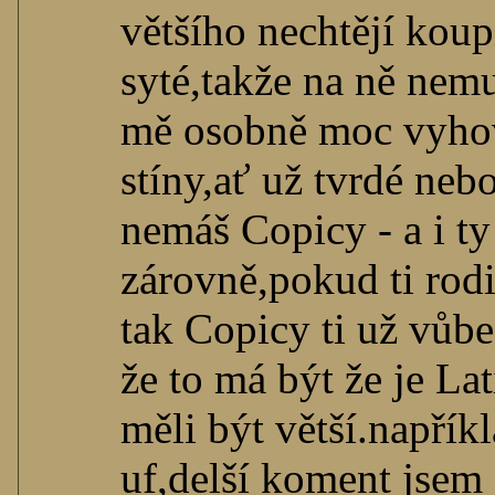
většího nechtějí koup
syté,takže na ně nemus
mě osobně moc vyhovu
stíny,ať už tvrdé neb
nemáš Copicy - a i ty
zárovně,pokud ti rod
tak Copicy ti už vůb
že to má být že je La
měli být větší.napří
uf,delší koment jsem 