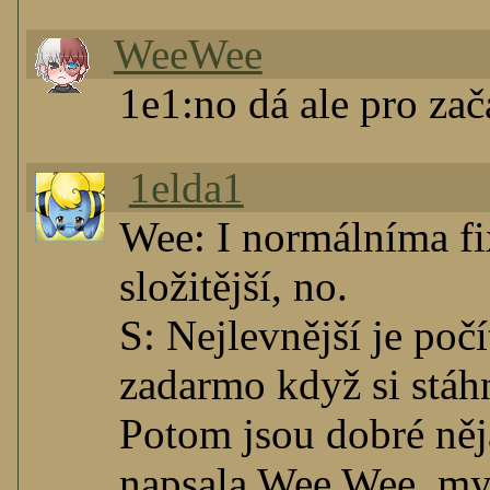
WeeWee
1e1:no dá ale pro zač
1elda1
Wee: I normálníma fix
složitější, no.
S: Nejlevnější je počí
zadarmo když si stáh
Potom jsou dobré něja
napsala Wee Wee, mysl