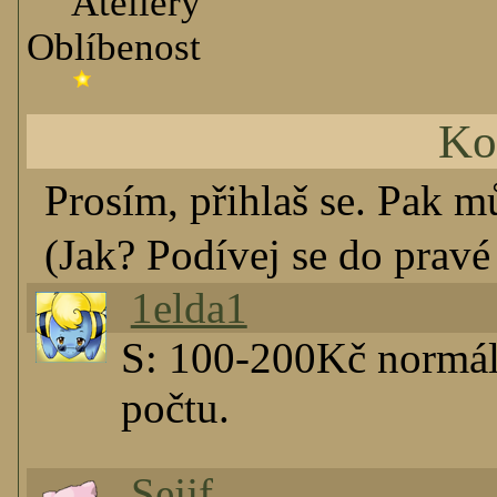
Ateliéry
Oblíbenost
Ko
Prosím, přihlaš se. Pak m
(Jak? Podívej se do pravé 
1elda1
S: 100-200Kč normáln
počtu.
Sejjf