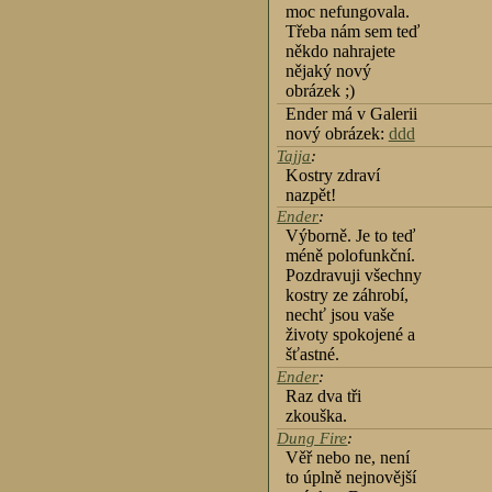
moc nefungovala.
Třeba nám sem teď
někdo nahrajete
nějaký nový
obrázek ;)
Ender má v Galerii
nový obrázek:
ddd
Tajja
:
Kostry zdraví
nazpět!
Ender
:
Výborně. Je to teď
méně polofunkční.
Pozdravuji všechny
kostry ze záhrobí,
nechť jsou vaše
životy spokojené a
šťastné.
Ender
:
Raz dva tři
zkouška.
Dung Fire
:
Věř nebo ne, není
to úplně nejnovější