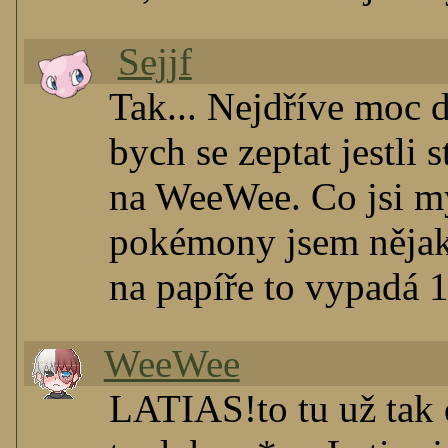
Sejjf
Tak... Nejdříve moc d
bych se zeptat jestli 
na WeeWee. Co jsi my
pokémony jsem nějak v
na papíře to vypadá 1
WeeWee
LATIAS!to tu už tak