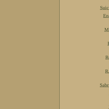
Suic
En
Mi
R
R
Sabr