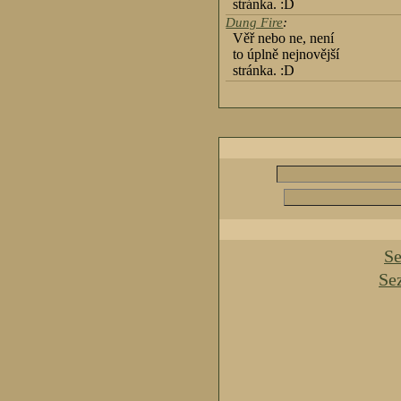
stránka. :D
Dung Fire
:
Věř nebo ne, není
to úplně nejnovější
stránka. :D
Se
Se