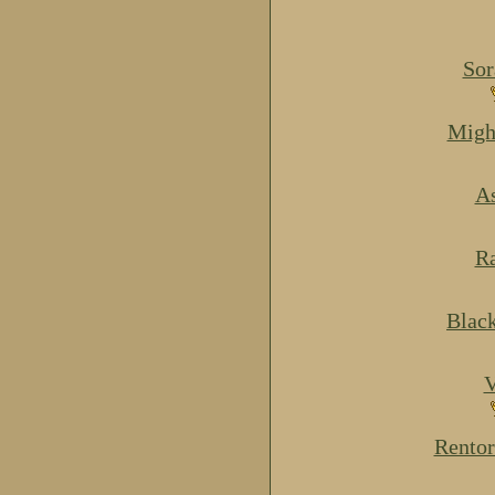
Sor
Migh
As
Ra
Blac
V
Rentor