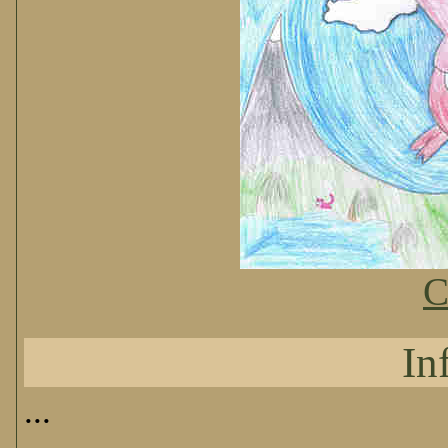
C
In
...