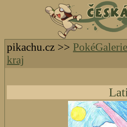
pikachu.cz >>
PokéGaleri
kraj
Lat