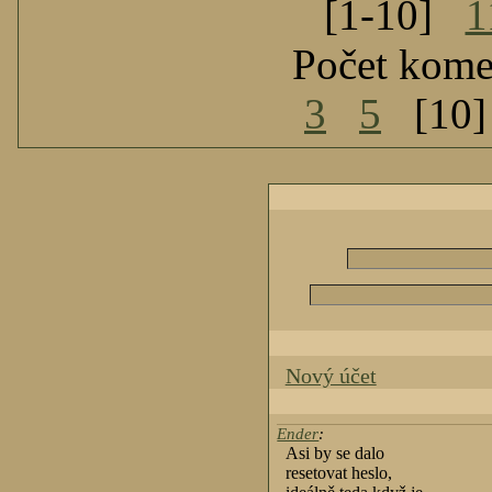
[1-10]
1
Počet kome
3
5
[10
Nový účet
Ender
:
Asi by se dalo
resetovat heslo,