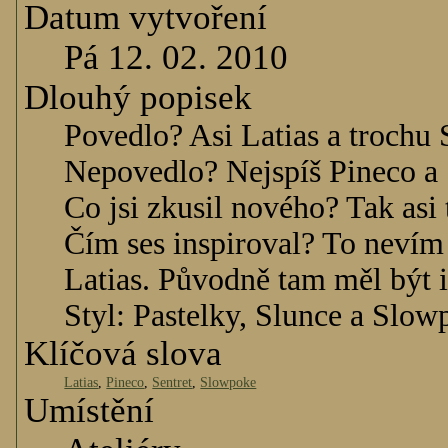
Datum vytvoření
Pá 12. 02. 2010
Dlouhý popisek
Povedlo? Asi Latias a trochu 
Nepovedlo? Nejspíš Pineco a
Co jsi zkusil nového? Tak asi
Čím ses inspiroval? To nevím 
Latias. Původně tam měl být i 
Styl: Pastelky, Slunce a Slow
Klíčová slova
Latias
,
Pineco
,
Sentret
,
Slowpoke
Umístění