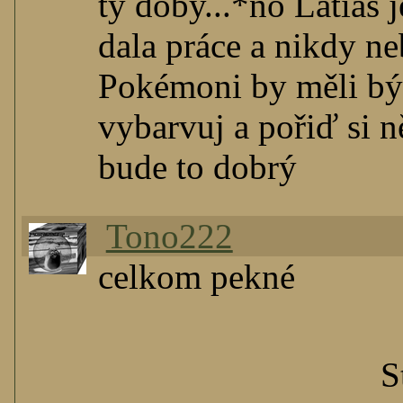
ty doby...*no Latias 
dala práce a nikdy ne
Pokémoni by měli být 
vybarvuj a pořiď si n
bude to dobrý
Tono222
celkom pekné
S