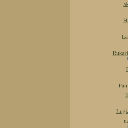
a
H
La
Rukar
Pan
I
Lugi
n