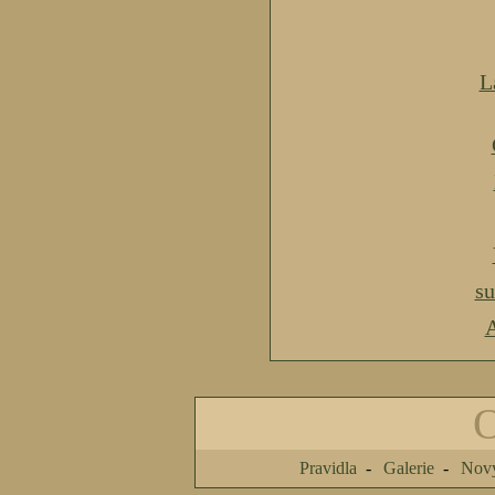
L
s
A
Pravidla
Galerie
Nový