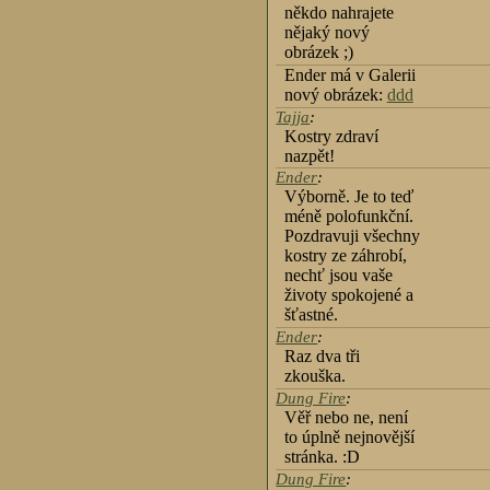
někdo nahrajete
nějaký nový
obrázek ;)
Ender má v Galerii
nový obrázek:
ddd
Tajja
:
Kostry zdraví
nazpět!
Ender
:
Výborně. Je to teď
méně polofunkční.
Pozdravuji všechny
kostry ze záhrobí,
nechť jsou vaše
životy spokojené a
šťastné.
Ender
:
Raz dva tři
zkouška.
Dung Fire
:
Věř nebo ne, není
to úplně nejnovější
stránka. :D
Dung Fire
: