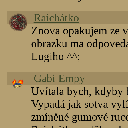
Raichátko
Znova opakujem ze 
obrazku ma odpoveda
Lugiho ^^;
Gabi Empy
Uvítala bych, kdyby b
Vypadá jak sotva vylí
zmíněné gumové ruce.