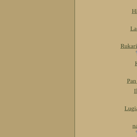
H
La
Rukar
Pan
I
Lugi
n