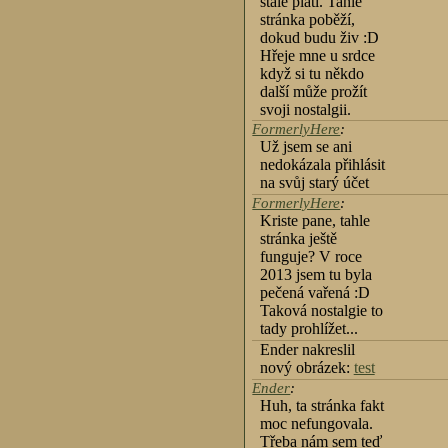
stále platí. Tahle
stránka poběží,
dokud budu živ :D
Hřeje mne u srdce
když si tu někdo
další může prožít
svoji nostalgii.
FormerlyHere
:
Už jsem se ani
nedokázala přihlásit
na svůj starý účet
FormerlyHere
:
Kriste pane, tahle
stránka ještě
funguje? V roce
2013 jsem tu byla
pečená vařená :D
Taková nostalgie to
tady prohlížet...
Ender nakreslil
nový obrázek:
test
Ender
:
Huh, ta stránka fakt
moc nefungovala.
Třeba nám sem teď