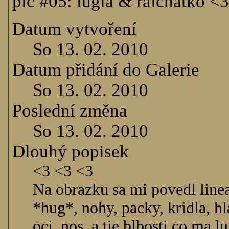
pic #05: lugia & raichatko <
Datum vytvoření
So 13. 02. 2010
Datum přidání do Galerie
So 13. 02. 2010
Poslední změna
So 13. 02. 2010
Dlouhý popisek
<3 <3 <3
Na obrazku sa mi povedl linear
*hug*, nohy, packy, kridla, hla
oci, nos, a tie blbosti co ma 