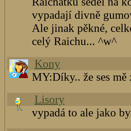
Raichátku seděl na k
vypadají divně gumov
Ale jinak pěkné, celk
celý Raichu... ^w^
Kony
MY:Díky.. že ses mě 
Lisory
vypadá to ale jako b