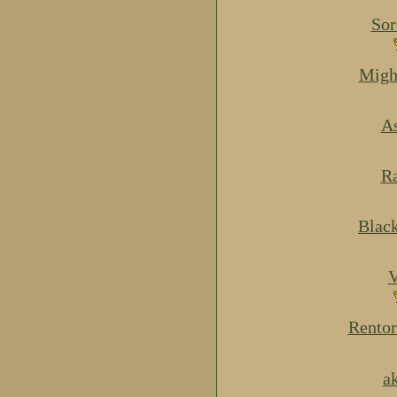
Sor
Migh
As
Ra
Blac
V
Rentor
a