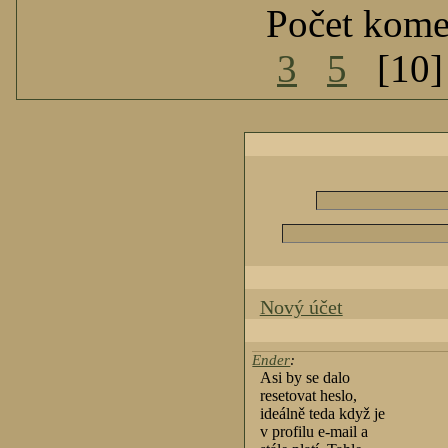
Počet kome
3
5
[10
Nový účet
Ender
:
Asi by se dalo
resetovat heslo,
ideálně teda když je
v profilu e-mail a