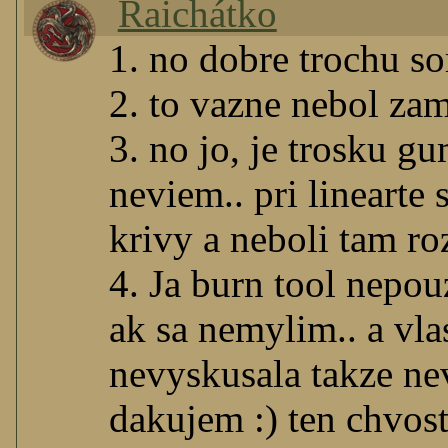
Raichátko
1. no dobre trochu s
2. to vazne nebol zame
3. no jo, je trosku gu
neviem.. pri linearte
krivy a neboli tam ro
4. Ja burn tool nepou
ak sa nemylim.. a vla
nevyskusala takze nev
dakujem :) ten chvost 