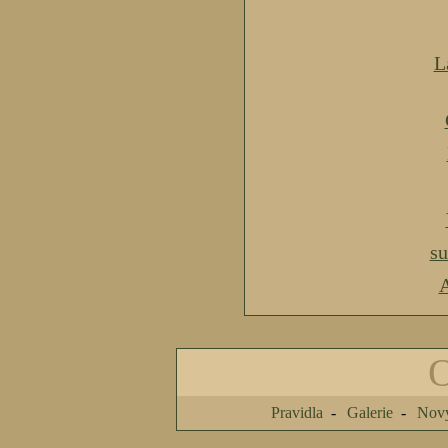
L
s
A
Pravidla
Galerie
Nový