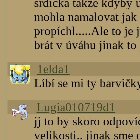
srdíčka takže kdyby u
mohla namalovat jak 
propíchl.....Ale to j
brát v úváhu jinak to
1elda1
Líbí se mi ty barvičk
Lugia010719d1
jj to by skoro odpovíd
velikosti.. jinak sme 