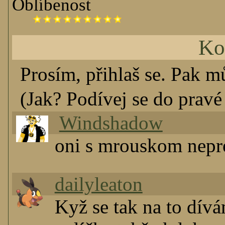
Oblíbenost
Ko
Prosím, přihlaš se. Pak m
(Jak? Podívej se do pravé 
Windshadow
oni s mrouskom nepre
dailyleaton
Kyž se tak na to dívá