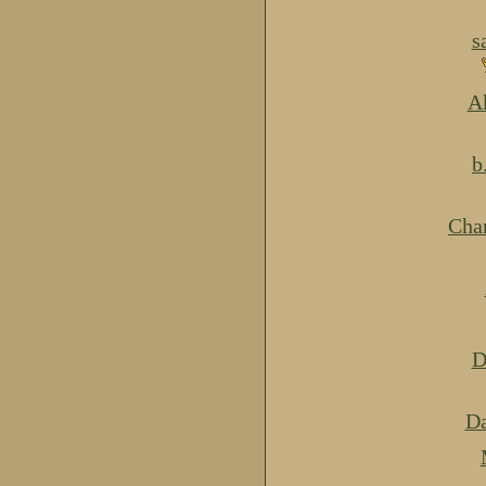
s
Ak
b
Cha
D
Da