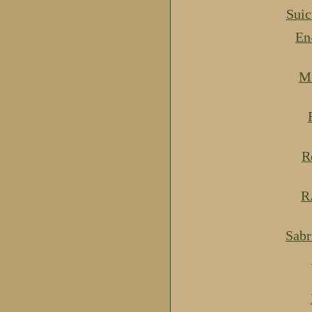
Suic
En
Mi
R
R
Sabr