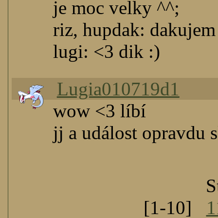
je moc velky ^^;
riz, hupdak: dakujem
lugi: <3 dik :)
Lugia010719d1
wow <3 líbí
jj a událost opravdu 
S
[1-10]
1