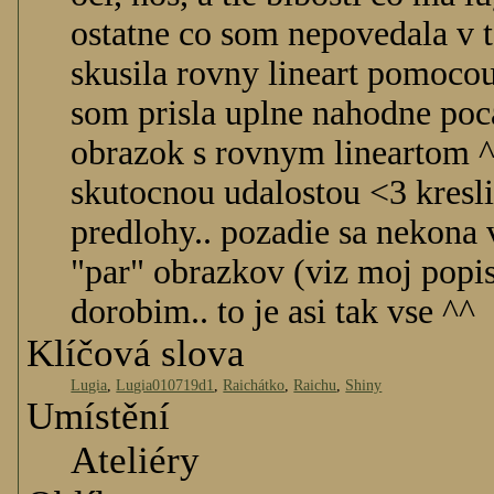
ostatne co som nepovedala v
skusila rovny lineart pomocou
som prisla uplne nahodne poca
obrazok s rovnym lineartom ^
skutocnou udalostou <3 kresli
predlohy.. pozadie sa nekona
"par" obrazkov (viz moj pop
dorobim.. to je asi tak vse ^^
Klíčová slova
Lugia
,
Lugia010719d1
,
Raichátko
,
Raichu
,
Shiny
Umístění
Ateliéry