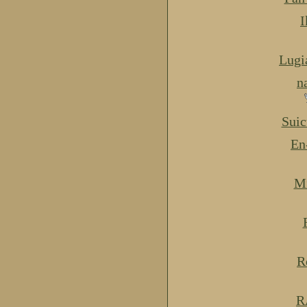
I
Lugi
n
Suic
En
Mi
R
R