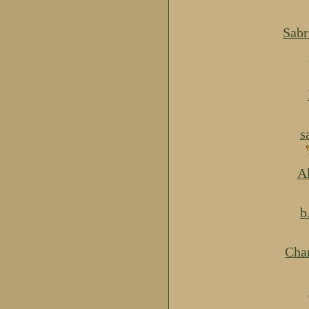
Sabr
s
Ak
b
Cha