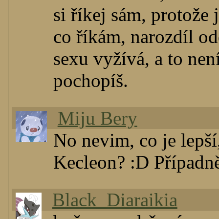
si říkej sám, protože
co říkám, narozdíl od
sexu vyžívá, a to nen
pochopíš.
Miju Bery
No nevim, co je lepš
Kecleon? :D Případn
Black_Diaraikia