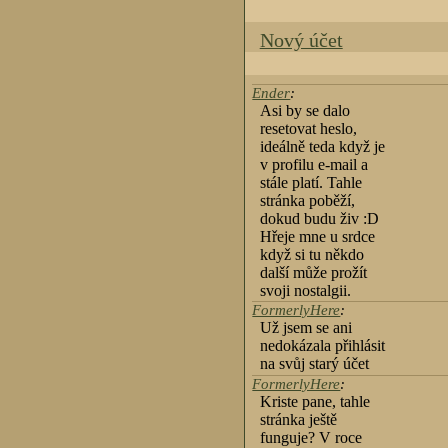
Nový účet
Ender
:
Asi by se dalo
resetovat heslo,
ideálně teda když je
v profilu e-mail a
stále platí. Tahle
stránka poběží,
dokud budu živ :D
Hřeje mne u srdce
když si tu někdo
další může prožít
svoji nostalgii.
FormerlyHere
:
Už jsem se ani
nedokázala přihlásit
na svůj starý účet
FormerlyHere
:
Kriste pane, tahle
stránka ještě
funguje? V roce