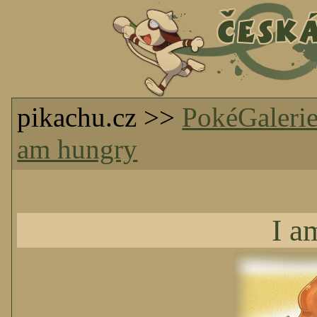
pikachu.cz >>
PokéGaleri
am hungry
I a