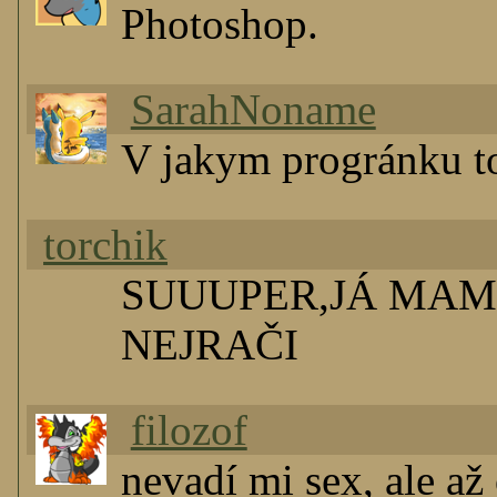
Photoshop.
SarahNoname
V jakym progránku t
torchik
SUUUPER,JÁ MAM
NEJRAČI
filozof
nevadí mi sex, ale až 