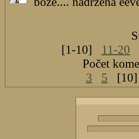
bože.... nadržená eev
S
[1-10]
11-20
Počet kome
3
5
[10