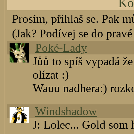
Ko
Prosím, přihlaš se. Pak m
(Jak? Podívej se do pravé 
Poké-Lady
Jůů to spíš vypadá že
olízat :)
Wauu nadhera:) rozko
Windshadow
J: Lolec... Gold som 