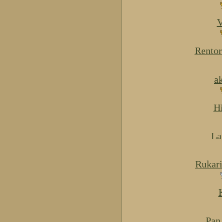
V
Rentor
a
H
La
Rukar
Pan