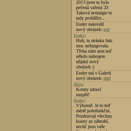
2013 jsem tu byla
pečená vařená :D
Taková nostalgie to
tady prohlížet...
Ender nakreslil
nový obrázek:
test
Ender
:
Huh, ta stránka fakt
moc nefungovala.
Třeba nám sem teď
někdo nahrajete
nějaký nový
obrázek ;)
Ender má v Galerii
nový obrázek:
ddd
Tajja
:
Kostry zdraví
nazpět!
Ender
:
Výborně. Je to teď
méně polofunkční.
Pozdravuji všechny
kostry ze záhrobí,
nechť jsou vaše