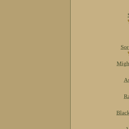
Sor
Migh
As
Ra
Blac