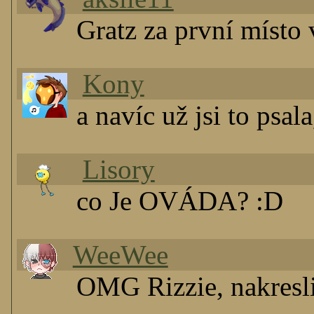
Gratz za první místo 
Kony
a navíc už jsi to psal
Lisory
co Je OVÁDA? :D
WeeWee
OMG Rizzie, nakresl