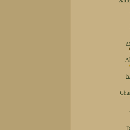
Sabr
s
Ak
b
Cha
D