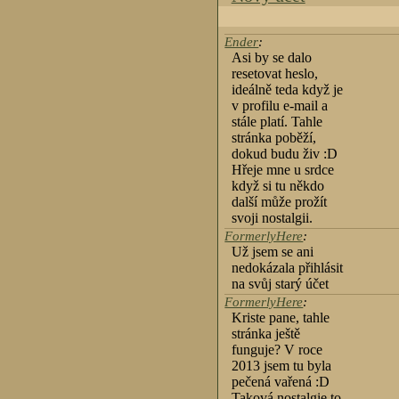
Ender
:
Asi by se dalo
resetovat heslo,
ideálně teda když je
v profilu e-mail a
stále platí. Tahle
stránka poběží,
dokud budu živ :D
Hřeje mne u srdce
když si tu někdo
další může prožít
svoji nostalgii.
FormerlyHere
:
Už jsem se ani
nedokázala přihlásit
na svůj starý účet
FormerlyHere
:
Kriste pane, tahle
stránka ještě
funguje? V roce
2013 jsem tu byla
pečená vařená :D
Taková nostalgie to