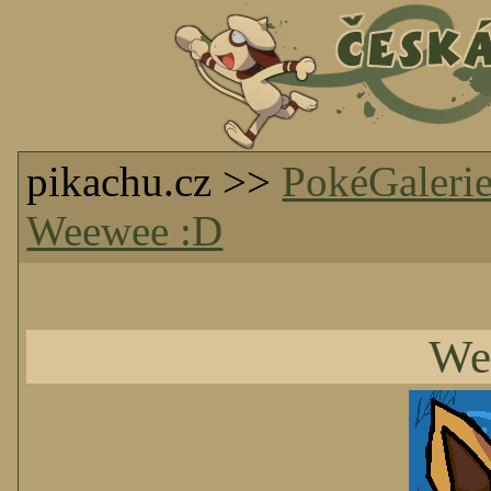
pikachu.cz >>
PokéGaleri
Weewee :D
We