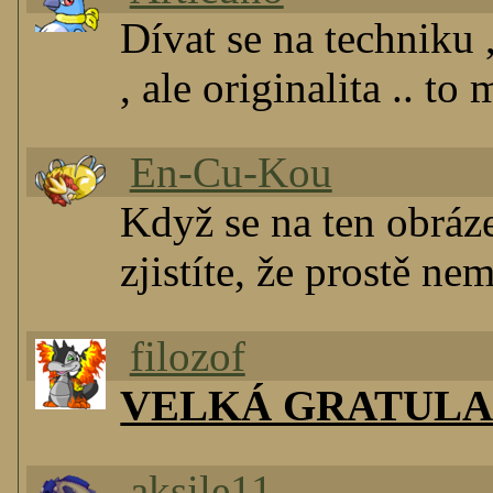
Dívat se na techniku
, ale originalita .. t
En-Cu-Kou
Když se na ten obráze
zjistíte, že prostě ne
filozof
VELKÁ GRATUL
aksile11