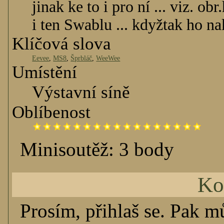
jinak ke to i pro ní ... viz. o
i ten Swablu ... kdyžtak ho n
Klíčová slova
Eevee
,
MS8
,
Šprbláč
,
WeeWee
Umístění
Výstavní síně
Oblíbenost
Minisoutěž: 3 body
Ko
Prosím, přihlaš se. Pak m