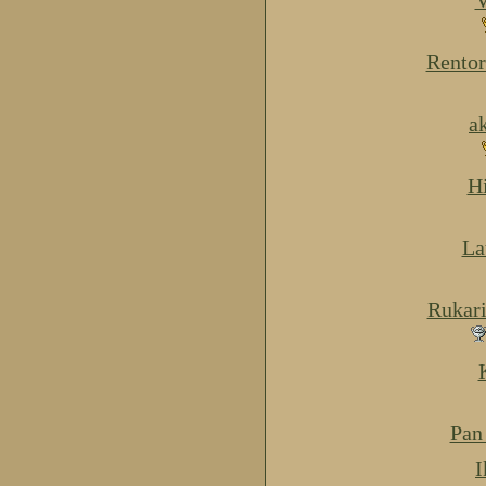
V
Rentor
a
H
La
Rukar
Pan
I