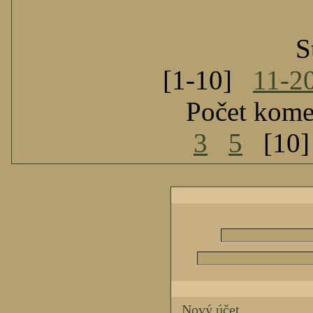
S
[1-10]
11-2
Počet kome
3
5
[10
Nový účet