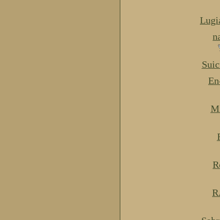
Lugi
n
Suic
En
Mi
R
R