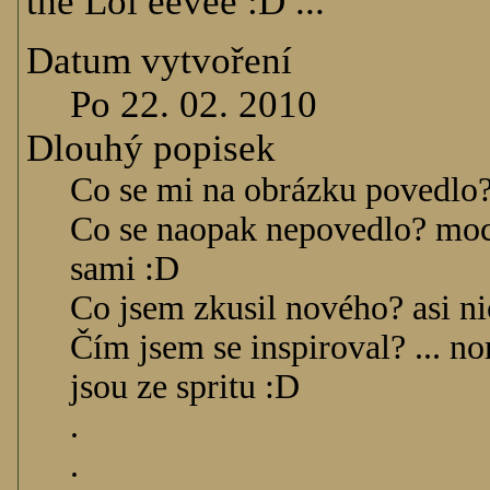
the Lol eevee :D ...
Datum vytvoření
Po 22. 02. 2010
Dlouhý popisek
Co se mi na obrázku povedlo
Co se naopak nepovedlo? moc
sami :D
Co jsem zkusil nového? asi ni
Čím jsem se inspiroval? ... no
jsou ze spritu :D
.
.