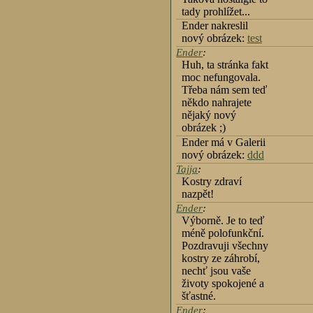
tady prohlížet...
Ender nakreslil
nový obrázek:
test
Ender
:
Huh, ta stránka fakt
moc nefungovala.
Třeba nám sem teď
někdo nahrajete
nějaký nový
obrázek ;)
Ender má v Galerii
nový obrázek:
ddd
Tajja
:
Kostry zdraví
nazpět!
Ender
:
Výborně. Je to teď
méně polofunkční.
Pozdravuji všechny
kostry ze záhrobí,
nechť jsou vaše
životy spokojené a
šťastné.
Ender
: